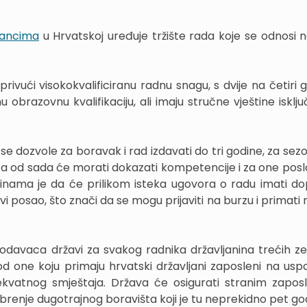
rancima
u Hrvatskoj uređuje tržište rada koje se odnosi 
 privući visokokvalificiranu radnu snagu, s dvije na četiri 
obrazovnu kvalifikaciju, ali imaju stručne vještine isklju
se dozvole za boravak i rad izdavati do tri godine, za sez
, a od sada će morati dokazati kompetencije i za one posl
inama je da će prilikom isteka ugovora o radu imati d
 posao, što znači da se mogu prijaviti na burzu i primati
davaca državi za svakog radnika državljanina trećih ze
od one koju primaju hrvatski državljani zaposleni na usp
ekvatnog smještaja. Država će osigurati stranim zapos
dobrenje dugotrajnog boravišta koji je tu neprekidno pet go