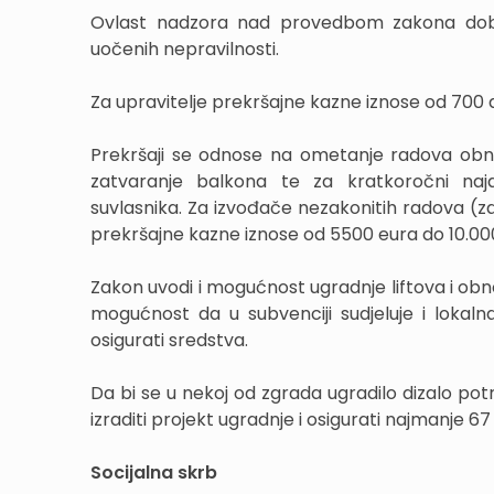
Ovlast nadzora nad provedbom zakona dobiva
uočenih nepravilnosti.
Za upravitelje prekršajne kazne iznose od 700 
Prekršaji se odnose na ometanje radova obnov
zatvaranje balkona te za kratkoročni naj
suvlasnika. Za izvođače nezakonitih radova (za
prekršajne kazne iznose od 5500 eura do 10.00
Zakon uvodi i mogućnost ugradnje liftova i obn
mogućnost da u subvenciji sudjeluje i loka
osigurati sredstva.
Da bi se u nekoj od zgrada ugradilo dizalo pot
izraditi projekt ugradnje i osigurati najmanje 67
Socijalna skrb