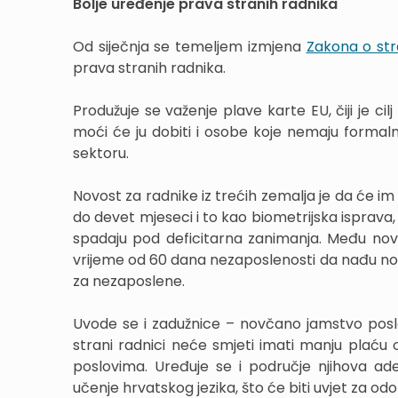
Bolje uređenje prava stranih radnika
Od siječnja se temeljem izmjena
Zakona o st
prava stranih radnika.
Produžuje se važenje plave karte EU, čiji je cilj
moći će ju dobiti i osobe koje nemaju formalnu 
sektoru.
Novost za radnike iz trećih zemalja je da će im 
do devet mjeseci i to kao biometrijska isprava
spadaju pod deficitarna zanimanja. Među nov
vrijeme od 60 dana nezaposlenosti da nađu novi
za nezaposlene.
Uvode se i zadužnice – novčano jamstvo poslo
strani radnici neće smjeti imati manju plaću 
poslovima. Uređuje se i područje njihova ad
učenje hrvatskog jezika, što će biti uvjet za o