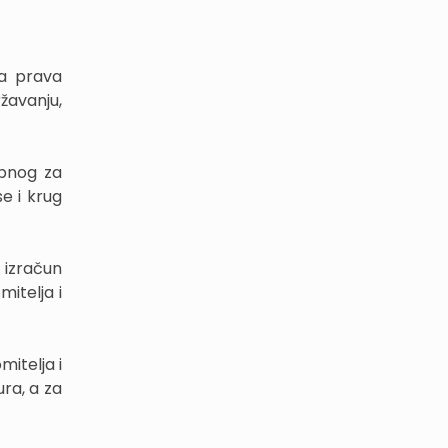
ta prava
žavanju,
ebnog za
e i krug
 izračun
itelja i
itelja i
ra, a za