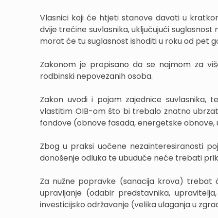
Vlasnici koji će htjeti stanove davati u krat
dvije trećine suvlasnika, uključujući suglasnost
morat će tu suglasnost ishoditi u roku od pet
Zakonom je propisano da se najmom za više 
rodbinski nepovezanih osoba.
Zakon uvodi i pojam zajednice suvlasnika, t
vlastitim OIB-om što bi trebalo znatno ubrzat
fondove (obnove fasada, energetske obnove, ugr
Zbog u praksi uočene nezainteresiranosti p
donošenje odluka te ubuduće neće trebati priku
Za nužne popravke (sanacija krova) trebat ć
upravljanje (odabir predstavnika, upravitelja
investicijsko održavanje (velika ulaganja u zg