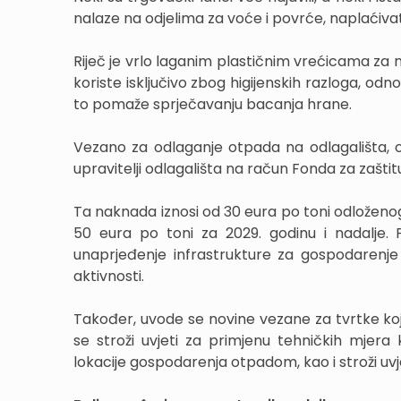
nalaze na odjelima za voće i povrće, naplaćivat
Riječ je vrlo laganim plastičnim vrećicama za
koriste isključivo zbog higijenskih razloga, o
to pomaže sprječavanju bacanja hrane.
Vezano za odlaganje otpada na odlagališta, o
upravitelji odlagališta na račun Fonda za zaštit
Ta naknada iznosi od 30 eura po toni odloženo
50 eura po toni za 2029. godinu i nadalje. P
unaprjeđenje infrastrukture za gospodarenje
aktivnosti.
Također, uvode se novine vezane za tvrtke ko
se stroži uvjeti za primjenu tehničkih mjera
lokacije gospodarenja otpadom, kao i stroži uv