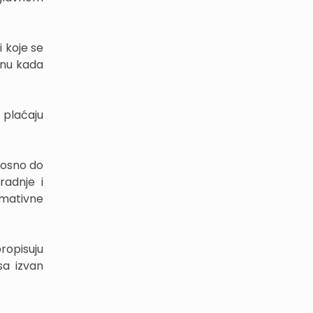
 koje se
anu kada
 plaćaju
nosno do
radnje i
rmativne
ropisuju
sa izvan