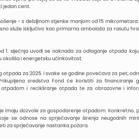
i jedan cent.
 nošenje - s debljinom stjenke manjom od 15 mikrometara i
dnosno služe isključivo kao primarna ambalaža za rasutu hr
d 1. siječnja uvodi se naknada za odlaganje otpada koju
u okoliša i energetsku učinkovitost.
g otpada za 2025. i svake se godine povećava za pet, od
rikupljena sredstva Fond će koristiti za financiranje g
 otpadom i recikliranje otpada te za obrazovne i info
je imaju dozvole za gospodarenje otpadom. Konkretno, p
 koje se odnose na sprječavanje širenja neugodnih miri
jeti za sprječavanje nastanka požara.