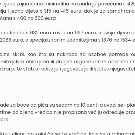
je djece zajamčena minimalna naknada je povećana s 42
a i jedno dijete s 315 na 416 eura, dok je za samohran
ećana s 400 na 600 eura.
m naknada s 632 eura raste na 697 eura, s dvoje djece s
083 eura, a specijaliziranim udomiteljima s 1376 na 1534 e
ijalne skrbi, kao što su naknada za osobne potrebe 
iteljskim obiteljima ili drugim organiziranim oblicima sm
nje te status roditelja njegovatelja ili status njegovatel
ade za boce od pića sa sedam na 10 centi a uvodi se i pla
 time da cijena vrećica nije propisana već ju određuje pro
cije.
staknuli cijenu po kojoj će se te vrećice, koje se u rolama