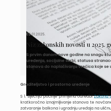
02.01.2025.
Niz zakonskih novosti u 2025. g
S prvim danom nove godine na snagu stup
uređenja, socijalne skrbi, statusa stranaca
stanova do naplaćivanja vrećica koje se 
Graditeljstvo i prostorno uređenje
S 1. siječnja počinje primjena odredbi
Zakona o
kratkoročno iznajmljivanje stanova te novčane
zatvaranje balkona i ugradnju uređaja na uličn