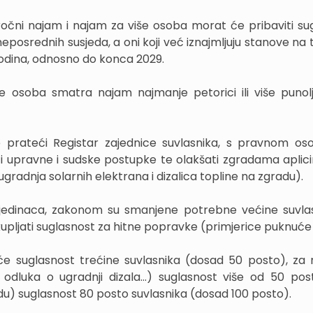
koročni najam i najam za više osoba morat će pribaviti su
 neposrednih susjeda, a oni koji već iznajmljuju stanove na 
 godina, odnosno do konca 2029.
osoba smatra najam najmanje petorici ili više punolj
e prateći Registar zajednice suvlasnika, s pravnom oso
i upravne i sudske postupke te olakšati zgradama aplici
adnja solarnih elektrana i dizalica topline na zgradu).
ojedinaca, zakonom su smanjene potrebne većine suvla
pljati suglasnost za hitne popravke (primjerice puknuće c
e suglasnost trećine suvlasnika (dosad 50 posto), za
, odluka o ugradnji dizala...) suglasnost više od 50 pos
radu) suglasnost 80 posto suvlasnika (dosad 100 posto).