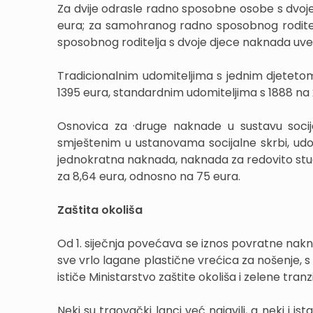
Za dvije odrasle radno sposobne osobe s dvo
eura; za samohranog radno sposobnog roditelj
sposobnog roditelja s dvoje djece naknada uv
Tradicionalnim udomiteljima s jednim djeteto
1395 eura, standardnim udomiteljima s 1888 na 2
Osnovica za ·druge naknade u sustavu soc
smještenim u ustanovama socijalne skrbi, udom
jednokratna naknada, naknada za redovito studira
za 8,64 eura, odnosno na 75 eura.
Zaštita okoliša
Od 1. siječnja povećava se iznos povratne nakn
sve vrlo lagane plastične vrećica za nošenje, s
ističe Ministarstvo zaštite okoliša i zelene tranzi
Neki su trgovački lanci već najavili, a neki i i