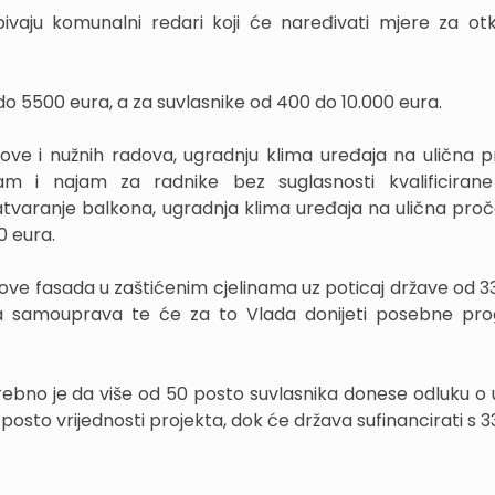
ju komunalni redari koji će naređivati mjere za otk
do 5500 eura, a za suvlasnike od 400 do 10.000 eura.
e i nužnih radova, ugradnju klima uređaja na ulična pr
am i najam za radnike bez suglasnosti kvalificirane
tvaranje balkona, ugradnja klima uređaja na ulična pročelj
0 eura.
ove fasada u zaštićenim cjelinama uz poticaj države od 33
lna samouprava te će za to Vlada donijeti posebne pr
rebno je da više od 50 posto suvlasnika donese odluku o u
 posto vrijednosti projekta, dok će država sufinancirati s 3