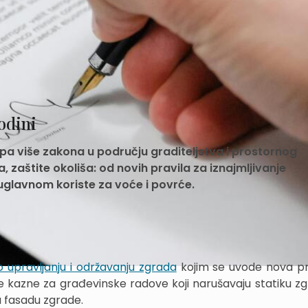
odini
a više zakona u području graditeljstva i prostornog
, zaštite okoliša: od novih pravila za iznajmljivanje
uglavnom koriste za voće i povrće.
 upravljanju i održavanju zgrada
kojim se uvode nova pr
 kazne za građevinske radove koji narušavaju statiku zg
u fasadu zgrade.