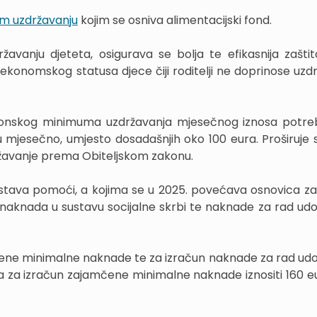
m uzdržavanju
kojim se osniva alimentacijski fond.
anju djeteta, osigurava se bolja te efikasnija zašti
oekonomskog statusa djece čiji roditelji ne doprinose uzdr
konskog minimuma uzdržavanja mjesečnog iznosa potr
mjesečno, umjesto dosadašnjih oko 100 eura. Proširuje s
državanje prema Obiteljskom zakonu.
dstava pomoći, a kojima se u 2025. povećava osnovica za
aknada u sustavu socijalne skrbi te naknade za rad udom
ne minimalne naknade te za izračun naknade za rad udom
a za izračun zajamčene minimalne naknade iznositi 160 eu