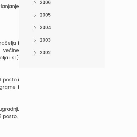
2006
lanjanje
2005
2004
2003
očelja i
 većine
2002
a i sl.)
 posto i
ograme i
gradnji,
3 posto.