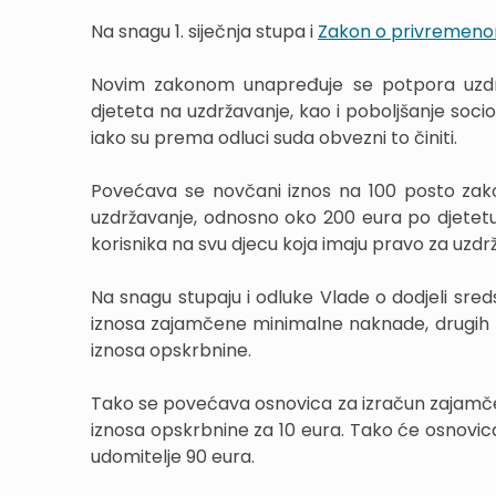
Na snagu 1. siječnja stupa i
Zakon o privremeno
Novim zakonom unapređuje se potpora uzdržav
djeteta na uzdržavanje, kao i poboljšanje soci
iako su prema odluci suda obvezni to činiti.
Povećava se novčani iznos na 100 posto za
uzdržavanje, odnosno oko 200 eura po djetetu 
korisnika na svu djecu koja imaju pravo za uz
Na snagu stupaju i odluke Vlade o dodjeli sre
iznosa zajamčene minimalne naknade, drugih n
iznosa opskrbnine.
Tako se povećava osnovica za izračun zajamče
iznosa opskrbnine za 10 eura. Tako će osnovic
udomitelje 90 eura.