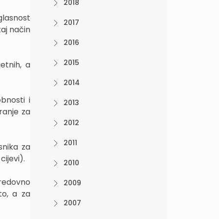
2018
glasnost
2017
taj način
2016
2015
etnih, a
2014
bnosti i
2013
ranje za
2012
2011
snika za
ijevi).
2010
 redovno
2009
to, a za
2007