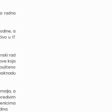
na radna
godine, a
čivo u IT
onski rad
ove koja
opušteno
 naknadu
malja, a
oredivim
lenicima
dina.