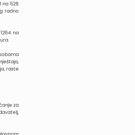
0 na 528
og radno
 1264 na
ura.
osobama
ještaja,
ja, raste
ćanje za
davatelj,
 uglavnom