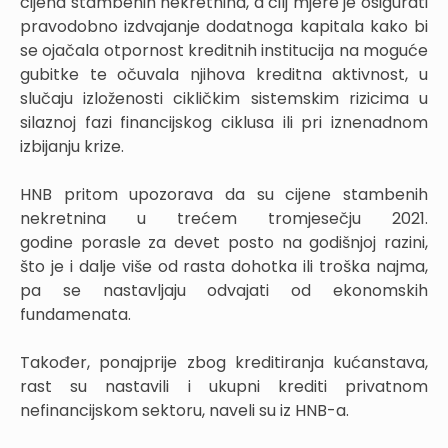
cijena stambenih nekretnina, a cilj mjere je osigurati
pravodobno izdvajanje dodatnoga kapitala kako bi
se ojačala otpornost kreditnih institucija na moguće
gubitke te očuvala njihova kreditna aktivnost, u
slučaju izloženosti cikličkim sistemskim rizicima u
silaznoj fazi financijskog ciklusa ili pri iznenadnom
izbijanju krize.
HNB pritom upozorava da su cijene stambenih
nekretnina u trećem tromjesečju 2021.
godine porasle za devet posto na godišnjoj razini,
što je i dalje više od rasta dohotka ili troška najma,
pa se nastavljaju odvajati od ekonomskih
fundamenata.
Također, ponajprije zbog kreditiranja kućanstava,
rast su nastavili i ukupni krediti privatnom
nefinancijskom sektoru, naveli su iz HNB-a.