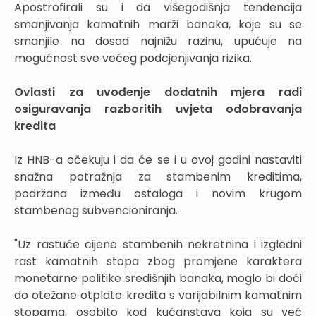
Apostrofirali su i da višegodišnja tendencija
smanjivanja kamatnih marži banaka, koje su se
smanjile na dosad najnižu razinu, upućuje na
mogućnost sve većeg podcjenjivanja rizika.
Ovlasti za uvođenje dodatnih mjera radi
osiguravanja razboritih uvjeta odobravanja
kredita
Iz HNB-a očekuju i da će se i u ovoj godini nastaviti
snažna potražnja za stambenim kreditima,
podržana između ostaloga i novim krugom
stambenog subvencioniranja.
"Uz rastuće cijene stambenih nekretnina i izgledni
rast kamatnih stopa zbog promjene karaktera
monetarne politike središnjih banaka, moglo bi doći
do otežane otplate kredita s varijabilnim kamatnim
stopama, osobito kod kućanstava koja su već