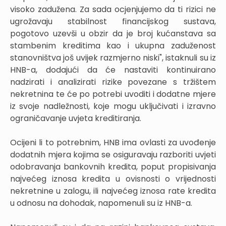
visoko zadužena. Za sada ocjenjujemo da ti rizici ne
ugrožavaju stabilnost financijskog sustava,
pogotovo uzevši u obzir da je broj kućanstava sa
stambenim kreditima kao i ukupna zaduženost
stanovništva još uvijek razmjerno niski", istaknuli su iz
HNB-a, dodajući da će nastaviti kontinuirano
nadzirati i analizirati rizike povezane s tržištem
nekretnina te će po potrebi uvoditi i dodatne mjere
iz svoje nadležnosti, koje mogu uključivati i izravno
ograničavanje uvjeta kreditiranja.
Ocijeni li to potrebnim, HNB ima ovlasti za uvođenje
dodatnih mjera kojima se osiguravaju razboriti uvjeti
odobravanja bankovnih kredita, poput propisivanja
najvećeg iznosa kredita u ovisnosti o vrijednosti
nekretnine u zalogu, ili najvećeg iznosa rate kredita
u odnosu na dohodak, napomenuli su iz HNB-a.