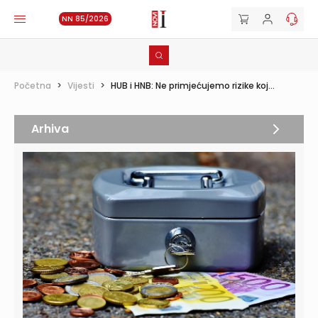
NN 85/2026
Početna
>
Vijesti
>
HUB i HNB: Ne primjećujemo rizike koj...
Arhiva