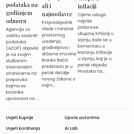
podataka na
ali i
inflaciji
godišnjem
najmodavce
Cijene usluga
odmoru
najviše
Potpredsjednik
pridonose
Vlade i ministar
Agencija za
ukupnoj inflaciji u
prostornog
zaštitu osobnih
srpnju, kaže se u
uređenja,
podataka
komentaru o
graditeljstva i
(AZOP) objavila
kretanju inflacije
državne imovine
je na svojim
u srpnju, koji je u
Branko Bačić
službenim
petak objavila
predstavio je u
internetskim
Hrvatska na...
petak detalje
stranicama niz
novog Zakona o
preporuka
najm...
kojima se
korisnike
upozorava na ...
Uvjeti kupnje
Upute autorima
Uvjeti korištenja
AI Lab