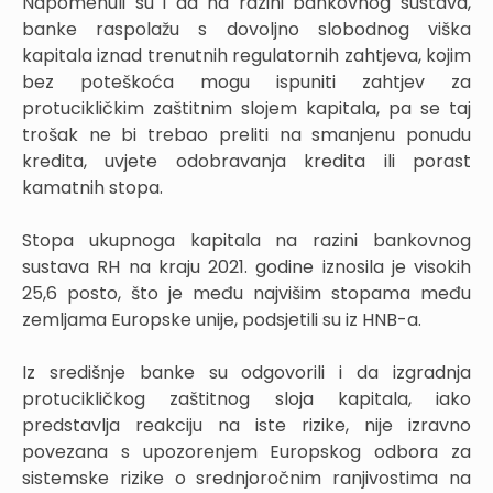
Napomenuli su i da na razini bankovnog sustava,
banke raspolažu s dovoljno slobodnog viška
kapitala iznad trenutnih regulatornih zahtjeva, kojim
bez poteškoća mogu ispuniti zahtjev za
protucikličkim zaštitnim slojem kapitala, pa se taj
trošak ne bi trebao preliti na smanjenu ponudu
kredita, uvjete odobravanja kredita ili porast
kamatnih stopa.
Stopa ukupnoga kapitala na razini bankovnog
sustava RH na kraju 2021. godine iznosila je visokih
25,6 posto, što je među najvišim stopama među
zemljama Europske unije, podsjetili su iz HNB-a.
Iz središnje banke su odgovorili i da izgradnja
protucikličkog zaštitnog sloja kapitala, iako
predstavlja reakciju na iste rizike, nije izravno
povezana s upozorenjem Europskog odbora za
sistemske rizike o srednjoročnim ranjivostima na