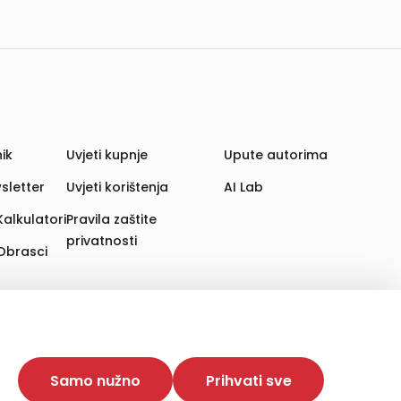
ik
Uvjeti kupnje
Upute autorima
sletter
Uvjeti korištenja
AI Lab
Kalkulatori
Pravila zaštite
privatnosti
Obrasci
aju. Time poboljšavamo korisničko iskustvo,
 više web stranica i uređaja u tu svrhu. Naši partneri
Samo nužno
Prihvati sve
e. Opcija „Prihvati sve“ omogućuje postavljanje i