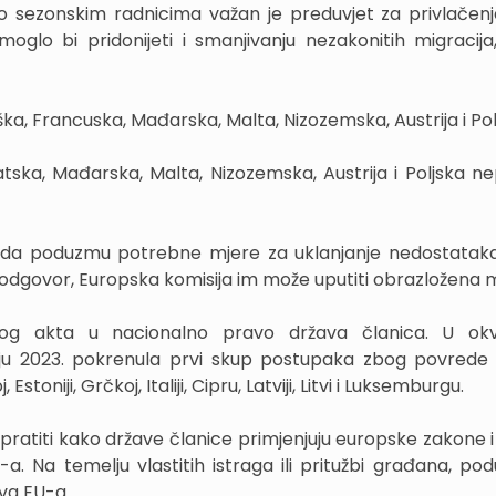
o sezonskim radnicima važan je preduvjet za privlačen
glo bi pridonijeti i smanjivanju nezakonitih migracija
, Francuska, Mađarska, Malta, Nizozemska, Austrija i Pol
ska, Mađarska, Malta, Nizozemska, Austrija i Poljska ne
 da poduzmu potrebne mjere za uklanjanje nedostataka
i odgovor, Europska komisija im može uputiti obrazložena mi
nog akta u nacionalno pravo država članica. U okv
ju 2023. pokrenula prvi skup postupaka zbog povrede
oniji, Grčkoj, Italiji, Cipru, Latviji, Litvi i Luksemburgu.
 pratiti kako države članice primjenjuju europske zakone 
 Na temelju vlastitih istraga ili pritužbi građana, podu
va EU-a.