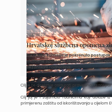
23.12.2023.
Hrvatskoj službena opomena zb
Europska komisija je pokrenula postupak 
službene opomene zbog toga jer nisu na p
sezonskim radnicima.
Cilj je te direktive osigurati pravedna i transp
Cilj joj je i zajamčiti radnicima koji dolaze
primjerenu zaštitu od iskorištavanja u cijelom E