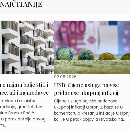
NAJČITANIJE
02.08.2026.
o najmu bolje štiti i
HNB: Cijene usluga najviše
e, ali i najmodavce
pridonose ukupnoj inflaciji
k Vlade i ministar
Cijene usluga najviše pridonose
eđenja, graditeljstva i
ukupnoj inflaciji u srpnju, kaže se u
ine Branko Bačić
komentaru o kretanju inflacije u srpnj
e u petak detalje novog
koji je u petak objavila Hrvatska na...
m...