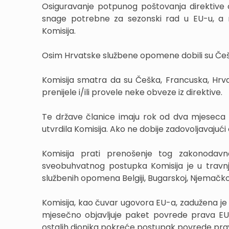
Osiguravanje potpunog poštovanja direktive 
snage potrebne za sezonski rad u EU-u, a mo
Komisija.
Osim Hrvatske službene opomene dobili su Češka
Komisija smatra da su Češka, Francuska, Hrvat
prenijele i/ili provele neke obveze iz direktive.
Te države članice imaju rok od dva mjeseca
utvrdila Komisija. Ako ne dobije zadovoljavajuć
Komisija prati prenošenje tog zakonodav
sveobuhvatnog postupka Komisija je u travn
službenih opomena Belgiji, Bugarskoj, Njemačkoj, Est
Komisija, kao čuvar ugovora EU-a, zadužena je
mjesečno objavljuje paket povrede prava EU-a.
ostalih dionika pokreće postupak povrede pra