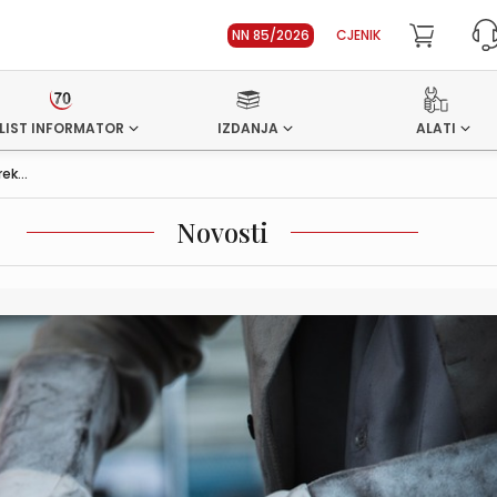
NN 85/2026
CJENIK
LIST INFORMATOR
IZDANJA
ALATI
k...
Novosti