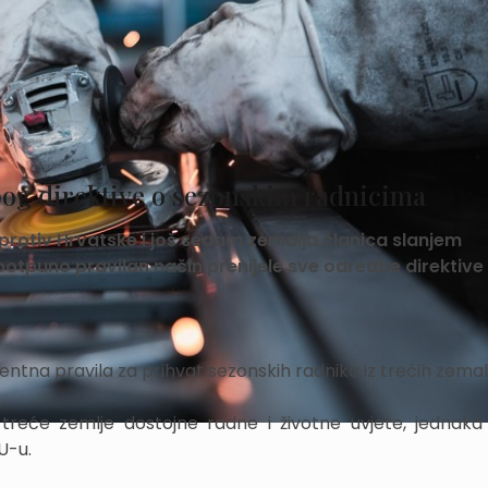
og direktive o sezonskim radnicima
protiv Hrvatske i još sedam zemalja članica slanjem
otpuno pravilan način prenijele sve odredbe direktive
arentna pravila za prihvat sezonskih radnika iz trećih zemal
 iz treće zemlje dostojne radne i životne uvjete, jednaka
U-u.