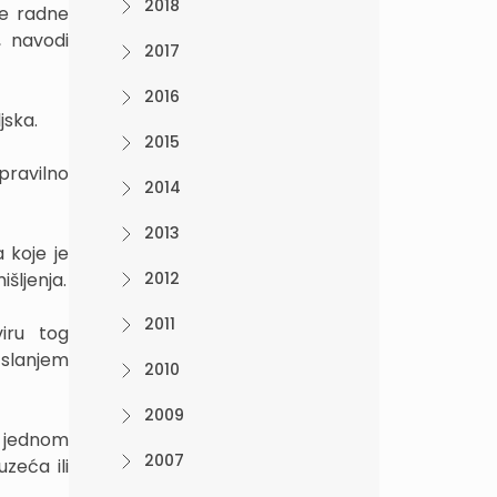
2018
je radne
, navodi
2017
2016
jska.
2015
pravilno
2014
2013
 koje je
šljenja.
2012
2011
iru tog
 slanjem
2010
2009
i jednom
2007
zeća ili