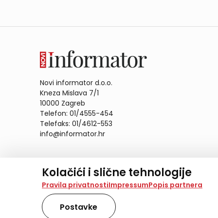
Novi informator d.o.o.
Kneza Mislava 7/1
10000 Zagreb
Telefon: 01/4555-454
Telefaks: 01/4612-553
info@informator.hr
PRATITE NAS:
Kolačići i slične tehnologije
Na našoj web stranici koristimo kolačiće i slične te
Pravila privatnosti
Impressum
Popis partnera
analiziramo promet na stranici te prikazujemo sadržaje
također koriste ove tehnologije.
Postavke
Odabirom opcije „Samo nužno“ prihvaćate samo one ko