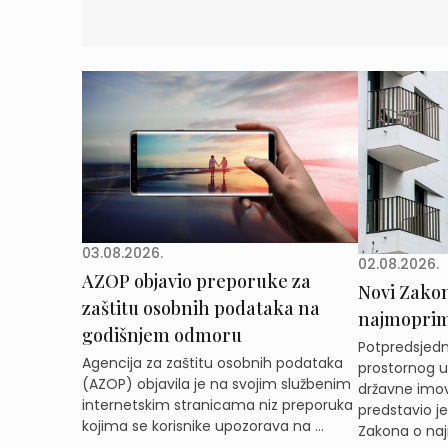
03.08.2026.
02.08.2026.
AZOP objavio preporuke za
Novi Zakon 
zaštitu osobnih podataka na
najmoprimc
godišnjem odmoru
Potpredsjedni
Agencija za zaštitu osobnih podataka
prostornog ur
(AZOP) objavila je na svojim službenim
državne imov
internetskim stranicama niz preporuka
predstavio j
kojima se korisnike upozorava na ...
Zakona o naj