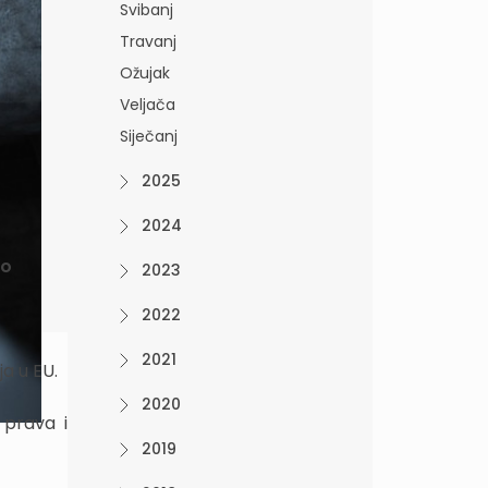
Svibanj
Travanj
Ožujak
Veljača
Siječanj
2025
2024
 o
2023
2022
2021
ja u EU.
2020
 prava i
2019