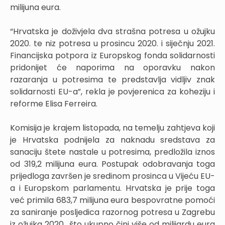
milijuna eura.
“Hrvatska je doživjela dva strašna potresa u ožujku
2020. te niz potresa u prosincu 2020. i siječnju 2021.
Financijska potpora iz Europskog fonda solidarnosti
pridonijet će naporima na oporavku nakon
razaranja u potresima te predstavlja vidljiv znak
solidarnosti EU-a”, rekla je povjerenica za koheziju i
reforme Elisa Ferreira.
Komisija je krajem listopada, na temelju zahtjeva koji
je Hrvatska podnijela za naknadu sredstava za
sanaciju štete nastale u potresima, predložila iznos
od 319,2 milijuna eura. Postupak odobravanja toga
prijedloga završen je sredinom prosinca u Vijeću EU-
a i Europskom parlamentu. Hrvatska je prije toga
već primila 683,7 milijuna eura bespovratne pomoći
za saniranje posljedica razornog potresa u Zagrebu
iz ožujka 2020., što ukupno čini više od milijardu eura