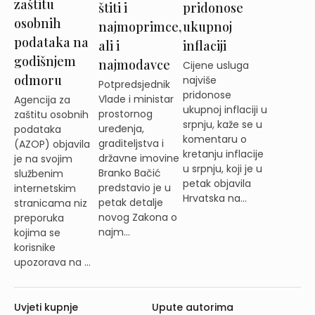
zaštitu
štiti i
pridonose
osobnih
najmoprimce,
ukupnoj
podataka na
ali i
inflaciji
godišnjem
najmodavce
Cijene usluga
odmoru
najviše
Potpredsjednik
pridonose
Vlade i ministar
Agencija za
ukupnoj inflaciji u
prostornog
zaštitu osobnih
srpnju, kaže se u
uređenja,
podataka
komentaru o
graditeljstva i
(AZOP) objavila
kretanju inflacije
državne imovine
je na svojim
u srpnju, koji je u
Branko Bačić
službenim
petak objavila
predstavio je u
internetskim
Hrvatska na...
petak detalje
stranicama niz
novog Zakona o
preporuka
najm...
kojima se
korisnike
upozorava na ...
Uvjeti kupnje
Upute autorima