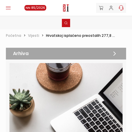
NN 85/2026
Početna
>
Vijesti
>
Hrvatskoj isplaćeno preostalih 277,8 ...
Arhiva