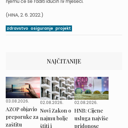
njemu će se raditi idućih 19 mjeseci.
(HINA, 2. 6. 2022.)
zdravstvo
osiguranje
projekt
NAJČITANIJE
03.08.2026.
02.08.2026.
02.08.2026.
AZOP objavio
Novi Zakon o
HNB: Cijene
preporuke za
najmu bolje
usluga najviše
zaštitu
štiti i
pridonose