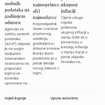
osobnih
najmoprimce,
ukupnoj
podataka na
ali i
inflaciji
godišnjem
najmodavce
Cijene usluga
odmoru
najviše
Potpredsjednik
pridonose
Vlade i ministar
Agencija za
ukupnoj inflaciji u
prostornog
zaštitu osobnih
srpnju, kaže se u
uređenja,
podataka
komentaru o
graditeljstva i
(AZOP) objavila
kretanju inflacije
državne imovine
je na svojim
u srpnju, koji je u
Branko Bačić
službenim
petak objavila
predstavio je u
internetskim
Hrvatska na...
petak detalje
stranicama niz
novog Zakona o
preporuka
najm...
kojima se
korisnike
upozorava na ...
Uvjeti kupnje
Upute autorima