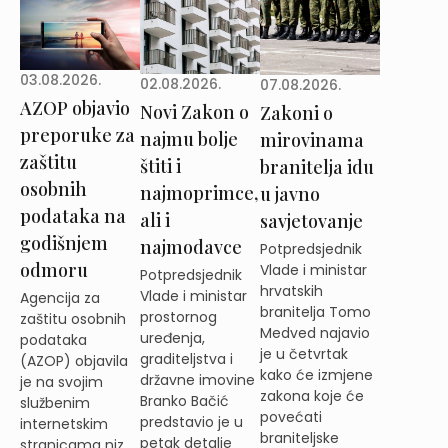
03.08.2026.
02.08.2026.
07.08.2026.
AZOP objavio
Novi Zakon o
Zakoni o
preporuke za
najmu bolje
mirovinama
zaštitu
štiti i
branitelja idu
osobnih
najmoprimce,
u javno
podataka na
ali i
savjetovanje
godišnjem
najmodavce
Potpredsjednik
odmoru
Vlade i ministar
Potpredsjednik
hrvatskih
Vlade i ministar
Agencija za
branitelja Tomo
prostornog
zaštitu osobnih
Medved najavio
uređenja,
podataka
je u četvrtak
graditeljstva i
(AZOP) objavila
kako će izmjene
državne imovine
je na svojim
zakona koje će
Branko Bačić
službenim
povećati
predstavio je u
internetskim
braniteljske
petak detalje
stranicama niz