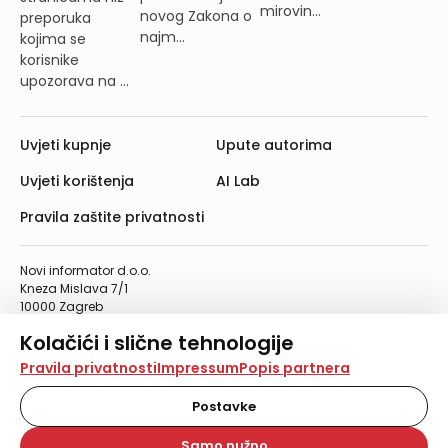
mirovin...
novog Zakona o
preporuka
najm...
kojima se
korisnike
upozorava na ...
Uvjeti kupnje
Upute autorima
Uvjeti korištenja
AI Lab
Pravila zaštite privatnosti
Novi informator d.o.o.
Kneza Mislava 7/1
10000 Zagreb
Telefon: 01/4555-454
Kolačići i slične tehnologije
Telefaks: 01/4612-553
info@informator.hr
Na našoj web stranici koristimo kolačiće i slične
Pravila privatnosti
Impressum
Popis partnera
tehnologije za pohranu, čitanje i obradu informacija na
vašem uređaju. Time poboljšavamo korisničko iskustvo,
Postavke
PRATITE NAS:
analiziramo promet na stranici te prikazujemo sadržaje i
oglase koji vas zanimaju. Korisnički profili mogu se kreirati
Samo nužno