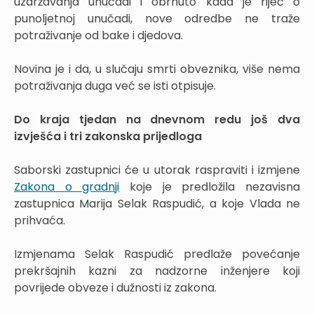
uzdržavanja unučadi i obrnuto kada je riječ o
punoljetnoj unučadi, nove odredbe ne traže
potraživanje od bake i djedova.
Novina je i da, u slučaju smrti obveznika, više nema
potraživanja duga već se isti otpisuje.
Do kraja tjedan na dnevnom redu još dva
izvješća i tri zakonska prijedloga
Saborski zastupnici će u utorak raspraviti i izmjene
Zakona o gradnji
koje je predložila nezavisna
zastupnica Marija Selak Raspudić, a koje Vlada ne
prihvaća.
Izmjenama Selak Raspudić predlaže povećanje
prekršajnih kazni za nadzorne inženjere koji
povrijede obveze i dužnosti iz zakona.