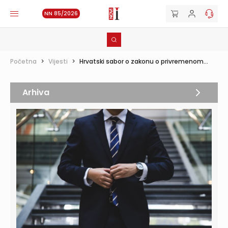
NN 85/2026
Početna
>
Vijesti
>
Hrvatski sabor o zakonu o privremenom...
Arhiva