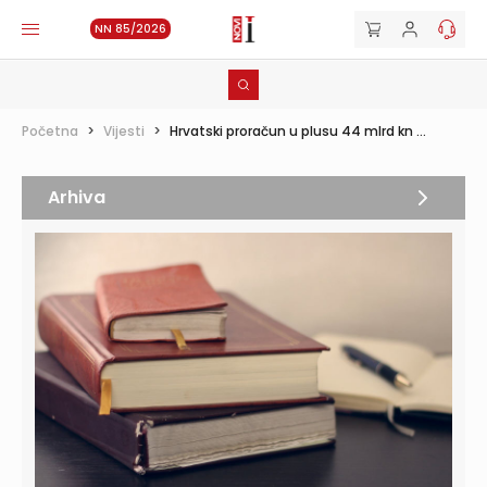
NN 85/2026
Početna
>
Vijesti
>
Hrvatski proračun u plusu 44 mlrd kn ...
Arhiva