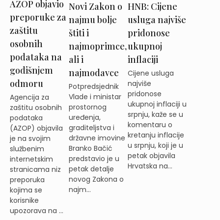
AZOP objavio
Novi Zakon o
HNB: Cijene
preporuke za
najmu bolje
usluga najviše
zaštitu
štiti i
pridonose
osobnih
najmoprimce,
ukupnoj
podataka na
ali i
inflaciji
godišnjem
najmodavce
Cijene usluga
odmoru
najviše
Potpredsjednik
pridonose
Vlade i ministar
Agencija za
ukupnoj inflaciji u
prostornog
zaštitu osobnih
srpnju, kaže se u
uređenja,
podataka
komentaru o
graditeljstva i
(AZOP) objavila
kretanju inflacije
državne imovine
je na svojim
u srpnju, koji je u
Branko Bačić
službenim
petak objavila
predstavio je u
internetskim
Hrvatska na...
petak detalje
stranicama niz
novog Zakona o
preporuka
najm...
kojima se
korisnike
upozorava na ...