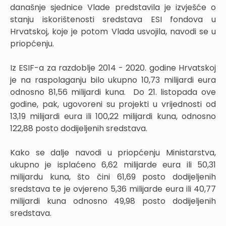
današnje sjednice Vlade predstavila je izvješće o
stanju iskorištenosti sredstava ESI fondova u
Hrvatskoj, koje je potom Vlada usvojila, navodi se u
priopćenju.
Iz ESIF-a za razdoblje 2014 - 2020. godine Hrvatskoj
je na raspolaganju bilo ukupno 10,73 milijardi eura
odnosno 81,56 milijardi kuna. Do 21. listopada ove
godine, pak, ugovoreni su projekti u vrijednosti od
13,19 milijardi eura ili 100,22 milijardi kuna, odnosno
122,88 posto dodijeljenih sredstava.
Kako se dalje navodi u priopćenju Ministarstva,
ukupno je isplaćeno 6,62 milijarde eura ili 50,31
milijardu kuna, što čini 61,69 posto dodijeljenih
sredstava te je ovjereno 5,36 milijarde eura ili 40,77
milijardi kuna odnosno 49,98 posto dodijeljenih
sredstava.