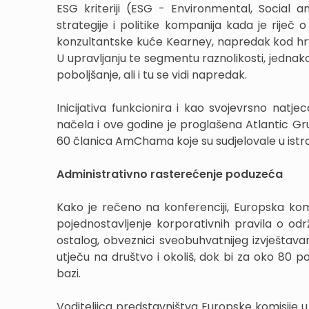
ESG kriteriji (ESG - Environmental, Social 
strategije i politike kompanija kada je riječ 
konzultantske kuće Kearney, napredak kod hrvatsk
U upravljanju te segmentu raznolikosti, jednakos
poboljšanje, ali i tu se vidi napredak.
Inicijativa funkcionira i kao svojevrsno natj
načela i ove godine je proglašena Atlantic Gr
60 članica AmChama koje su sudjelovale u istra
Administrativno rasterećenje poduzeća
Kako je rečeno na konferenciji, Europska ko
pojednostavljenje korporativnih pravila o odr
ostalog, obveznici sveobuhvatnijeg izvještava
utječu na društvo i okoliš, dok bi za oko 80 p
bazi.
Voditeljica predstavništva Europske komisije u 