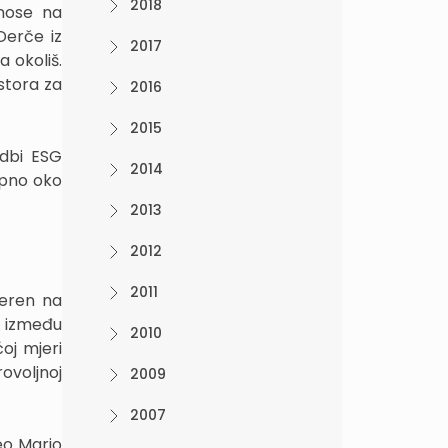
2018
dnose na
Derče iz
2017
a okoliš.
ostora za
2016
2015
edbi ESG
2014
upno oko
2013
2012
2011
jeren na
, između
2010
oj mjeri
ovoljnoj
2009
2007
veo Mario