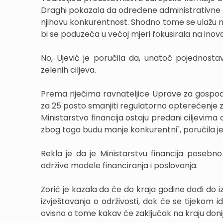
Draghi pokazala da određene administrativne p
njihovu konkurentnost. Shodno tome se ulažu na
bi se poduzeća u većoj mjeri fokusirala na inova
No, Ujević je poručila da, unatoč pojednostav
zelenih ciljeva.
Prema riječima ravnateljice Uprave za gospodarst
za 25 posto smanjiti regulatorno opterećenje z
Ministarstvo financija ostaju predani ciljevima
zbog toga budu manje konkurentni", poručila je
Rekla je da je Ministarstvu financija posebn
održive modele financiranja i poslovanja.
Zorić je kazala da će do kraja godine dođi do
izvještavanja o održivosti, dok će se tijekom i
ovisno o tome kakav će zaključak na kraju don