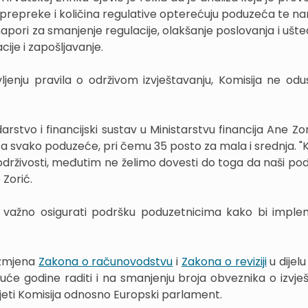
repreke i količina regulative opterećuju poduzeća te na
pori za smanjenje regulacije, olakšanje poslovanja i ušte
cije i zapošljavanje.
ljenju pravila o održivom izvještavanju, Komisija ne odu
vo i financijski sustav u Ministarstvu financija Ane Zorić
a svako poduzeće, pri čemu 35 posto za mala i srednja. "Ko
 održivosti, međutim ne želimo dovesti do toga da naši pod
 Zorić.
o važno osigurati podršku poduzetnicima kako bi implem
 izmjena
Zakona o računovodstvu
i
Zakona o reviziji
u dijel
duće godine raditi i na smanjenju broja obveznika o izvješ
ijeti Komisija odnosno Europski parlament.