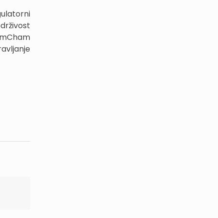
ulatorni
drživost
o AmCham
ravljanje