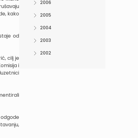
2006
rušavaju
de, kako
2005
2004
staje od
2003
2002
, cilj je
misija i
uzetnici
entirali
u odgode
tavanju,