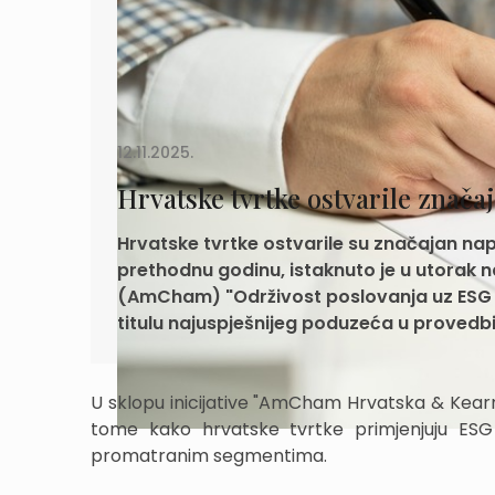
12.11.2025.
Hrvatske tvrtke ostvarile znač
Hrvatske tvrtke ostvarile su značajan na
prethodnu godinu, istaknuto je u utorak 
(AmCham) "Održivost poslovanja uz ESG nač
titulu najuspješnijeg poduzeća u provedbi
U sklopu inicijative "AmCham Hrvatska & Kear
tome kako hrvatske tvrtke primjenjuju ESG
promatranim segmentima.