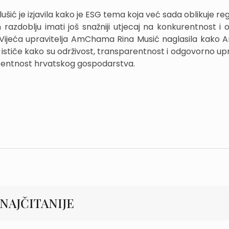
ć je izjavila kako je ESG tema koja već sada oblikuje reg
azdoblju imati još snažniji utjecaj na konkurentnost i o
 Vijeća upravitelja AmChama Rina Musić naglasila kak
e ističe kako su održivost, transparentnost i odgovorno up
rentnost hrvatskog gospodarstva.
NAJČITANIJE