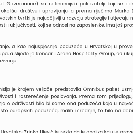
and Governance) su nefinancijski pokazatelji koji se o
o okolišu, društvu i upravljanju, a prema riječima Marka 
ih tvrtki je najuočljiviji u razvoju strategije i utjecaju n
ti i uključivosti, koji se odnosi na zaposlenike, ima još pr
ecanje, a kao najuspješnije poduzeće u Hrvatskoj u prov
upa, a slijede je Končar i Arena Hospitality Group, od uk
živanju.
misija je krajem veljače predstavila Omnibus paket usm
živosti i rasterećenje poslovanja. Prema tom prijedlogu
nja o održivosti bila bi samo ona poduzeća koja u najveć
osto europskih poduzeća, malih i srednjih, to bilo na dobr
Hrvatskoj Zrinka Ujević je rekla da je analiza koju je pro