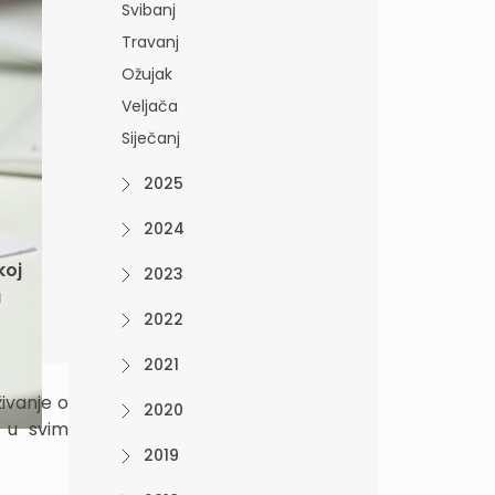
Svibanj
Travanj
Ožujak
Veljača
Siječanj
2025
2024
koj
2023
a
2022
2021
ivanje o
2020
k u svim
2019