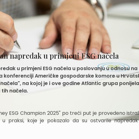
ajan napredak u primjeni ESG načela
predak u primjeni ESG načela u poslovanju u odnosu na
na konferenciji Američke gospodarske komore u Hrvats
ela", na kojoj je i ove godine Atlantic grupa ponijel
 tih načela.
ney ESG Champion 2025" po treći put je provedeno istraž
 u praksi, koje je pokazalo da su ostvarile napreda