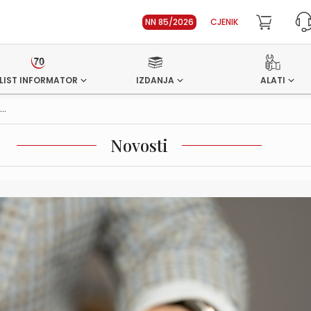
NN 85/2026
CJENIK
LIST INFORMATOR
IZDANJA
ALATI
..
Novosti