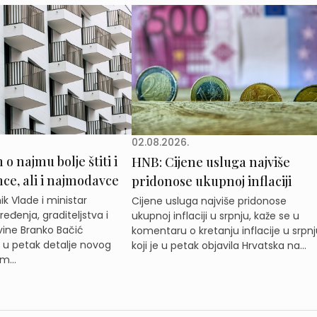
02.08.2026.
o najmu bolje štiti i
HNB: Cijene usluga najviše
e, ali i najmodavce
pridonose ukupnoj inflaciji
k Vlade i ministar
Cijene usluga najviše pridonose
eđenja, graditeljstva i
ukupnoj inflaciji u srpnju, kaže se u
ine Branko Bačić
komentaru o kretanju inflacije u srpnj
e u petak detalje novog
koji je u petak objavila Hrvatska na...
m...