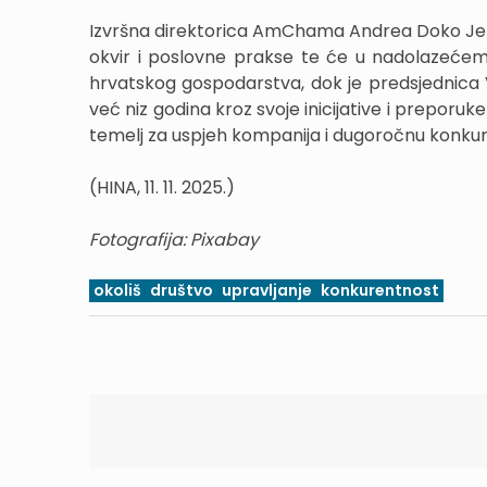
Izvršna direktorica AmChama Andrea Doko Jeluši
okvir i poslovne prakse te će u nadolazećem r
hrvatskog gospodarstva, dok je predsjednica
već niz godina kroz svoje inicijative i preporuk
temelj za uspjeh kompanija i dugoročnu konku
(HINA, 11. 11. 2025.)
Fotografija: Pixabay
okoliš
društvo
upravljanje
konkurentnost