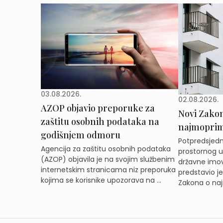
03.08.2026.
02.08.2026.
AZOP objavio preporuke za
Novi Zakon 
zaštitu osobnih podataka na
najmoprimc
godišnjem odmoru
Potpredsjedni
Agencija za zaštitu osobnih podataka
prostornog ur
(AZOP) objavila je na svojim službenim
državne imov
internetskim stranicama niz preporuka
predstavio j
kojima se korisnike upozorava na ...
Zakona o naj