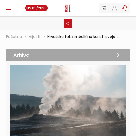
NN 85/2026
Početna
>
Vijesti
>
Hrvatska tek simbolično koristi svoje...
Arhiva