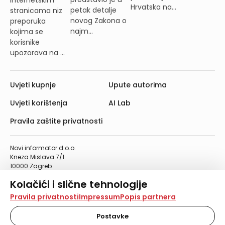
internetskim
Hrvatska na...
petak detalje
stranicama niz
novog Zakona o
preporuka
najm...
kojima se
korisnike
upozorava na ...
Uvjeti kupnje
Upute autorima
Uvjeti korištenja
AI Lab
Pravila zaštite privatnosti
Novi informator d.o.o.
Kneza Mislava 7/1
10000 Zagreb
Telefon: 01/4555-454
Kolačići i slične tehnologije
Telefaks: 01/4612-553
info@informator.hr
Na našoj web stranici koristimo kolačiće i slične
Pravila privatnosti
Impressum
Popis partnera
tehnologije za pohranu, čitanje i obradu informacija na
vašem uređaju. Time poboljšavamo korisničko iskustvo,
Postavke
PRATITE NAS:
analiziramo promet na stranici te prikazujemo sadržaje i