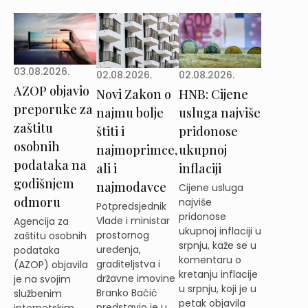
03.08.2026.
02.08.2026.
02.08.2026.
AZOP objavio
Novi Zakon o
HNB: Cijene
preporuke za
najmu bolje
usluga najviše
zaštitu
štiti i
pridonose
osobnih
najmoprimce,
ukupnoj
podataka na
ali i
inflaciji
godišnjem
najmodavce
Cijene usluga
odmoru
najviše
Potpredsjednik
pridonose
Vlade i ministar
Agencija za
ukupnoj inflaciji u
prostornog
zaštitu osobnih
srpnju, kaže se u
uređenja,
podataka
komentaru o
graditeljstva i
(AZOP) objavila
kretanju inflacije
državne imovine
je na svojim
u srpnju, koji je u
Branko Bačić
službenim
petak objavila
predstavio je u