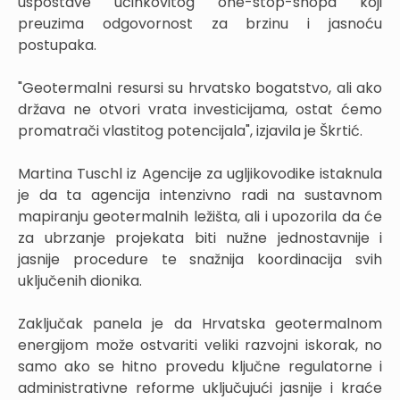
uspostave učinkovitog one-stop-shopa koji
preuzima odgovornost za brzinu i jasnoću
postupaka.
"Geotermalni resursi su hrvatsko bogatstvo, ali ako
država ne otvori vrata investicijama, ostat ćemo
promatrači vlastitog potencijala", izjavila je Škrtić.
Martina Tuschl iz Agencije za ugljikovodike istaknula
je da ta agencija intenzivno radi na sustavnom
mapiranju geotermalnih ležišta, ali i upozorila da će
za ubrzanje projekata biti nužne jednostavnije i
jasnije procedure te snažnija koordinacija svih
uključenih dionika.
Zaključak panela je da Hrvatska geotermalnom
energijom može ostvariti veliki razvojni iskorak, no
samo ako se hitno provedu ključne regulatorne i
administrativne reforme uključujući jasnije i kraće