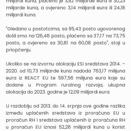
milijardi kuna, plaćeno je 3,92 milijarde eura ili 30,23
milijarde kuna, a ovjereno 3,14 milijardi eura ili 24,18
milijardi kuna.
"Gledano u postotcima, sa 95,43 posto ugovorenog
došli smo na 126,48 posto, plaćeno sa 37,17 na 73,75
posto, a ovjereno sa 30,81 na 60,08 posto", stoji u
priopćenju.
Ukoliko se na izvornu alokaciju ESI sredstava 2014. –
2020. od 10,73 milijarde kuna nadoda 763,17 milijuna
eura iz REACT EU te 597,56 milijuna eura koje su
dodane u Program ruralnog razvoja, ukupna
alokacija do 2023. godine je 12,09 milijardi eura.
U razdoblju od 2013. do 14. srpnja ove godine razlika
između uplaćenih sredstava iz proračuna EU u
proračun RH i sredstava uplaćenih iz proračuna RH
u proračun EU iznosi 52,28 milijardi kuna u korist