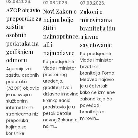
03.08.2026.
02.08.2026.
07.08.2026.
AZOP objavio
Novi Zakon o
Zakoni o
preporuke za
najmu bolje
mirovinama
zaštitu
štiti i
branitelja idu
osobnih
najmoprimce,
u javno
podataka na
ali i
savjetovanje
godišnjem
najmodavce
Potpredsjednik
odmoru
Vlade i ministar
Potpredsjednik
hrvatskih
Vlade i ministar
Agencija za
branitelja Tomo
prostornog
zaštitu osobnih
Medved najavio
uređenja,
podataka
je u četvrtak
graditeljstva i
(AZOP) objavila
kako će izmjene
državne imovine
je na svojim
zakona koje će
Branko Bačić
službenim
povećati
predstavio je u
internetskim
braniteljske
petak detalje
stranicama niz
mirovin...
novog Zakona o
preporuka
najm...
kojima se
korisnike