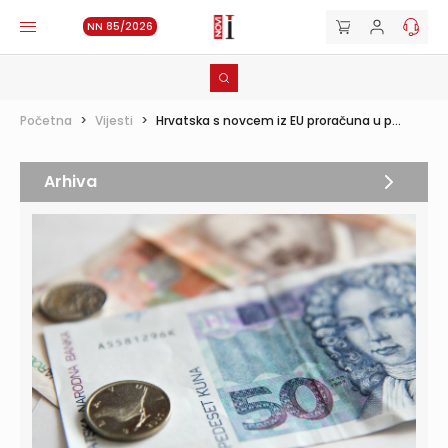
NN 85/2026
Početna
>
Vijesti
>
Hrvatska s novcem iz EU proračuna u p...
Arhiva