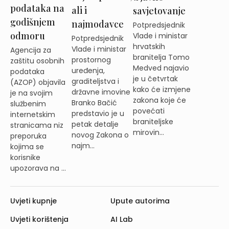
podataka na
ali i
savjetovanje
godišnjem
najmodavce
Potpredsjednik
odmoru
Vlade i ministar
Potpredsjednik
hrvatskih
Vlade i ministar
Agencija za
branitelja Tomo
prostornog
zaštitu osobnih
Medved najavio
uređenja,
podataka
je u četvrtak
graditeljstva i
(AZOP) objavila
kako će izmjene
državne imovine
je na svojim
zakona koje će
Branko Bačić
službenim
povećati
predstavio je u
internetskim
braniteljske
petak detalje
stranicama niz
mirovin...
novog Zakona o
preporuka
najm...
kojima se
korisnike
upozorava na ...
Uvjeti kupnje
Upute autorima
Uvjeti korištenja
AI Lab