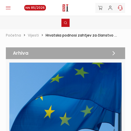
NN 85/2026
Početna
>
Vijesti
>
Hrvatska podnosi zahtjev za članstvo ...
Arhiva