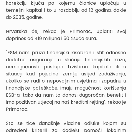
korekciju ključa po kojemu članice uplaćuju u
temeljni kapital i to u razdoblju od 12 godina, dakle
do 2035. godine.
Hrvatska će, rekao je Primorac, uplatiti svoj
doprinos od 419 milijuna i 50 tisuća eura.
"ESM nam pruža financijski kišobran i štit odnosno
dodatno osiguranje u slučaju financijskih kriza,
nemogućnosti pristupa tržištima kapitala ili u
situaciji kad pojedine zemlje uslijed zaduživanja,
ukoliko se radi o nepovoljnim uvjetima i zapadnu u
financijske poteškoće, imaju mogućnost korištenja
ESB-a, tako da nam to donosi dugoročan benefit i
ima pozitivan utjecaj na naš kreditni rejting", rekao je
Primorac.
Što se tiče današnje Vladine odluke kojom su
određeni kriteriji za dodjelu pomoći lokalnim