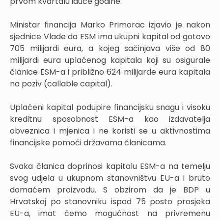
prvom kvartalu iduće godine.
Ministar financija Marko Primorac izjavio je nakon
sjednice Vlade da ESM ima ukupni kapital od gotovo
705 milijardi eura, a kojeg sačinjava više od 80
milijardi eura uplaćenog kapitala koji su osigurale
članice ESM-a i približno 624 milijarde eura kapitala
na poziv (callable capital).
Uplaćeni kapital podupire financijsku snagu i visoku
kreditnu sposobnost ESM-a kao izdavatelja
obveznica i mjenica i ne koristi se u aktivnostima
financijske pomoći državama članicama.
Svaka članica doprinosi kapitalu ESM-a na temelju
svog udjela u ukupnom stanovništvu EU-a i bruto
domaćem proizvodu. S obzirom da je BDP u
Hrvatskoj po stanovniku ispod 75 posto prosjeka
EU-a, imat ćemo mogućnost na privremenu