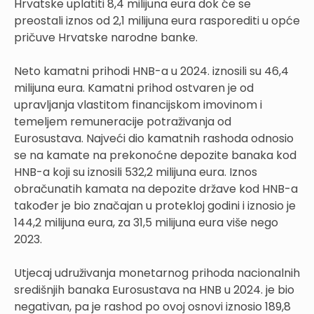
Hrvatske uplatiti 8,4 milijuna eura dok će se
preostali iznos od 2,1 milijuna eura rasporediti u opće
pričuve Hrvatske narodne banke.
Neto kamatni prihodi HNB-a u 2024. iznosili su 46,4
milijuna eura. Kamatni prihod ostvaren je od
upravljanja vlastitom financijskom imovinom i
temeljem remuneracije potraživanja od
Eurosustava. Najveći dio kamatnih rashoda odnosio
se na kamate na prekonoćne depozite banaka kod
HNB-a koji su iznosili 532,2 milijuna eura. Iznos
obračunatih kamata na depozite države kod HNB-a
također je bio značajan u protekloj godini i iznosio je
144,2 milijuna eura, za 31,5 milijuna eura više nego
2023.
Utjecaj udruživanja monetarnog prihoda nacionalnih
središnjih banaka Eurosustava na HNB u 2024. je bio
negativan, pa je rashod po ovoj osnovi iznosio 189,8