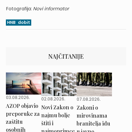
Fotografija:
Novi informator
HNB
dobit
NAJČITANIJE
03.08.2026.
02.08.2026.
07.08.2026.
AZOP objavio
Novi Zakon o
Zakoni o
preporuke za
najmu bolje
mirovinama
zaštitu
štiti i
branitelja idu
osobnih
najmoprimce,
u javno