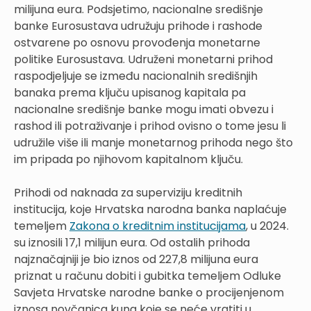
milijuna eura. Podsjetimo, nacionalne središnje
banke Eurosustava udružuju prihode i rashode
ostvarene po osnovu provođenja monetarne
politike Eurosustava. Udruženi monetarni prihod
raspodjeljuje se između nacionalnih središnjih
banaka prema ključu upisanog kapitala pa
nacionalne središnje banke mogu imati obvezu i
rashod ili potraživanje i prihod ovisno o tome jesu li
udružile više ili manje monetarnog prihoda nego što
im pripada po njihovom kapitalnom ključu.
Prihodi od naknada za superviziju kreditnih
institucija, koje Hrvatska narodna banka naplaćuje
temeljem
Zakona o kreditnim institucijama
, u 2024.
su iznosili 17,1 milijun eura. Od ostalih prihoda
najznačajniji je bio iznos od 227,8 milijuna eura
priznat u računu dobiti i gubitka temeljem Odluke
Savjeta Hrvatske narodne banke o procijenjenom
iznosa novčanica kuna koje se neće vratiti u