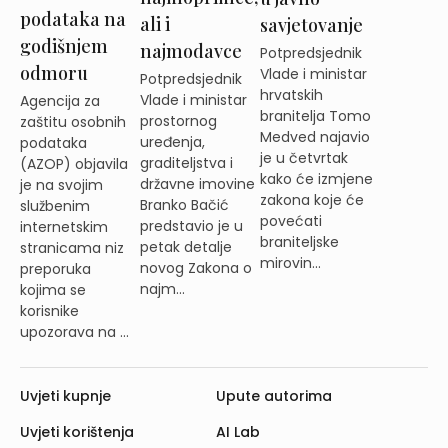
podataka na
ali i
savjetovanje
godišnjem
najmodavce
Potpredsjednik
odmoru
Vlade i ministar
Potpredsjednik
hrvatskih
Vlade i ministar
Agencija za
branitelja Tomo
prostornog
zaštitu osobnih
Medved najavio
uređenja,
podataka
je u četvrtak
graditeljstva i
(AZOP) objavila
kako će izmjene
državne imovine
je na svojim
zakona koje će
Branko Bačić
službenim
povećati
predstavio je u
internetskim
braniteljske
petak detalje
stranicama niz
mirovin...
novog Zakona o
preporuka
najm...
kojima se
korisnike
upozorava na ...
Uvjeti kupnje
Upute autorima
Uvjeti korištenja
AI Lab