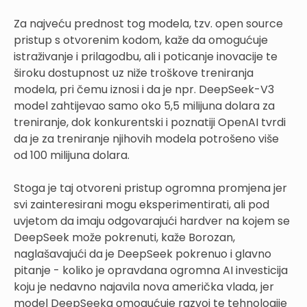
Za najveću prednost tog modela, tzv. open source
pristup s otvorenim kodom, kaže da omogućuje
istraživanje i prilagodbu, ali i poticanje inovacije te
široku dostupnost uz niže troškove treniranja
modela, pri čemu iznosi i da je npr. DeepSeek-V3
model zahtijevao samo oko 5,5 milijuna dolara za
treniranje, dok konkurentski i poznatiji OpenAI tvrdi
da je za treniranje njihovih modela potrošeno više
od 100 milijuna dolara.
Stoga je taj otvoreni pristup ogromna promjena jer
svi zainteresirani mogu eksperimentirati, ali pod
uvjetom da imaju odgovarajući hardver na kojem se
DeepSeek može pokrenuti, kaže Borozan,
naglašavajući da je DeepSeek pokrenuo i glavno
pitanje - koliko je opravdana ogromna AI investicija
koju je nedavno najavila nova američka vlada, jer
model DeepSeeka omogućuje razvoj te tehnologije