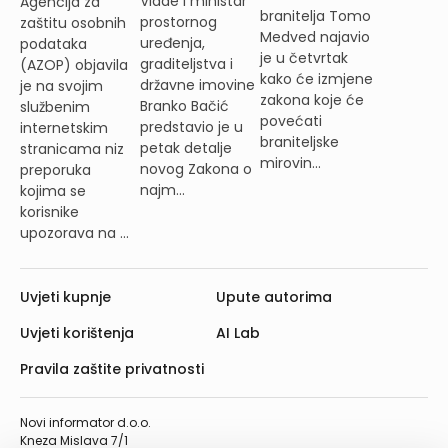
Vlade i ministar
Agencija za
branitelja Tomo
prostornog
zaštitu osobnih
Medved najavio
uređenja,
podataka
je u četvrtak
graditeljstva i
(AZOP) objavila
kako će izmjene
državne imovine
je na svojim
zakona koje će
Branko Bačić
službenim
povećati
predstavio je u
internetskim
braniteljske
petak detalje
stranicama niz
mirovin...
novog Zakona o
preporuka
najm...
kojima se
korisnike
upozorava na ...
Uvjeti kupnje
Upute autorima
Uvjeti korištenja
AI Lab
Pravila zaštite privatnosti
Novi informator d.o.o.
Kneza Mislava 7/1