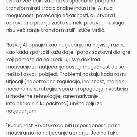
tvrtke već pokazale da su sposobne potpuno
transformirati tradicionalne industrije. AI nudi
mogućnosti povećanja efikasnosti, ali otvara i
opravdana pitanja zašto se neki proizvodi i usluge
nisu već ranije transformirali", ističe Mršić.
Razvoj AI opisuje i kao natjecanje na najvišoj razini,
kao kada sportaši kažu da je i poraz sastavni dio igre
koji pomaže da napreduju, i sve dok ima
motivacije za natjecanje postoji mogućnost da se
nešto i osvoji, pobijedi. Problemi nastaju kada razni
utjecaji (nepotrebne regulacije, inertnost, manjak
nacionalne strategije, spora propagacija investicija
u moderne tehnologije, zanemarivanje
intelektualnih kapaciteta) unište želju za
natjecanjem.
"Budućnost Hrvatske će biti u sposobnosti da se
motiviramo na natjecanje u znanju. Jedino tako