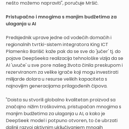
nešto možemo napraviti", poručuje Mršić.
Pristupačno i mnogima s manjim budžetima za
ulaganja u AI
Predsjednik uprave jedne od vodećih domaćih i
regionalnih tvrtki-sistem integratora King ICT
Plamenko Barišić kaže pak da se sve do 'jučer' tj. do
pojave DeepSeeka realizacija tehnološke vizija da se
AI 'uvuče' u sve pore našeg života činila preskupom i
rezerviranom za velike igrače koji mogu investirati
milijarde dolara u resurse velikih kapaciteta s
najnovijim generacijama prilagođenih čipova.
"Doista su stvorili globalno kvalitetan proizvod sa
značajno nižim troškovima, pristupačan mnogima s
manjim budžetima za ulaganja u AI, a kako je
DeepSeek model i potpuno otvoren, to će ubrzati
daljnji razvoj aktivnim uključivanjem mnogih