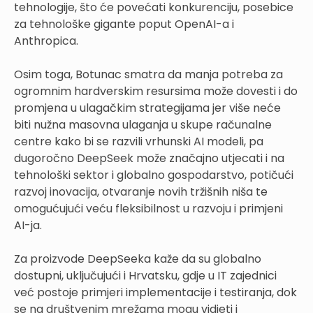
tehnologije, što će povećati konkurenciju, posebice
za tehnološke gigante poput OpenAI-a i
Anthropica.
Osim toga, Botunac smatra da manja potreba za
ogromnim hardverskim resursima može dovesti i do
promjena u ulagačkim strategijama jer više neće
biti nužna masovna ulaganja u skupe računalne
centre kako bi se razvili vrhunski AI modeli, pa
dugoročno DeepSeek može značajno utjecati i na
tehnološki sektor i globalno gospodarstvo, potičući
razvoj inovacija, otvaranje novih tržišnih niša te
omogućujući veću fleksibilnost u razvoju i primjeni
AI-ja.
Za proizvode DeepSeeka kaže da su globalno
dostupni, uključujući i Hrvatsku, gdje u IT zajednici
već postoje primjeri implementacije i testiranja, dok
se na društvenim mrežama mogu vidjeti i