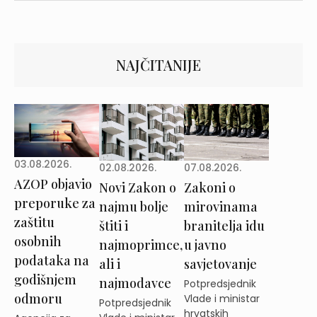
NAJČITANIJE
03.08.2026.
02.08.2026.
07.08.2026.
AZOP objavio
Novi Zakon o
Zakoni o
preporuke za
najmu bolje
mirovinama
zaštitu
štiti i
branitelja idu
osobnih
najmoprimce,
u javno
podataka na
ali i
savjetovanje
godišnjem
najmodavce
Potpredsjednik
odmoru
Vlade i ministar
Potpredsjednik
hrvatskih