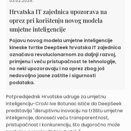
03.02.2025.
Hrvatska IT zajednica upozorava na
oprez pri korištenju novog modela
umjetne inteligencije
Pojavu novog modela umjetne inteligencije
kineske tvrtke DeepSeek hrvatska IT zajednica
označava revolucionarnom za daljnji razvoj,
primjenu i veću pristupačnost te tehnologije,
no neki upozoravaju i na oprez zbog još
nedovoljno jasne zaštite i sigurnosti
podataka.
Potpredsjednik Hrvatske udruge za umjetnu
inteligenciju-CroAI Ive Botunac ističe da DeepSeek
predstavlja "disruptivnu inovaciju na tržištu umjetne
inteligencije, donoseći veću transparentnost,
pristupačnost i konkurenciju, što dugoročno može