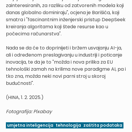
zainteresiranih, za razliku od zatvorenih modela koji
danas globalno dominiraju", ocjena je Barišića, koji
smatra i "fascinantnim inženjerski pristup DeepSeek
kreiranja algoritama koji štede resurse kao u
počecima računarstva".
Nada se da će to doprinijeti i bržem usvajanju AI-ja,
ali i određenom preslagivanju u industriji i poticanje
inovacija, te da je to "možda i nova prilika za EU
tehnološki zamah na krilima nove paradigme AI, pa i
tko zna, možda neki novi parni stroj u skoroj
budućnosti".
(HINA, 1. 2. 2025.)
Fotografija: Pixabay
umjetna inteligencija
tehnologija
zaštita podataka