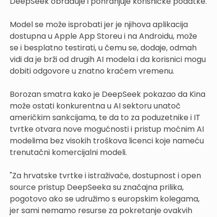
DeepSeek obrađuje i pohranjuje korisničke podatke.
Model se može isprobati jer je njihova aplikacija
dostupna u Apple App Storeu i na Androidu, može
se i besplatno testirati, u čemu se, dodaje, odmah
vidi da je brži od drugih AI modela i da korisnici mogu
dobiti odgovore u znatno kraćem vremenu.
Borozan smatra kako je DeepSeek pokazao da Kina
može ostati konkurentna u AI sektoru unatoč
američkim sankcijama, te da to za poduzetnike i IT
tvrtke otvara nove mogućnosti i pristup moćnim AI
modelima bez visokih troškova licenci koje nameću
trenutačni komercijalni modeli.
"Za hrvatske tvrtke i istraživače, dostupnost i open
source pristup DeepSeeka su značajna prilika,
pogotovo ako se udružimo s europskim kolegama,
jer sami nemamo resurse za pokretanje ovakvih