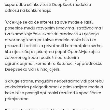
usporedbe učinkovitosti DeepSeek modela u
odnosu na konkurenciju.
"Očekuje se da će interes za ove modele rasti,
posebice među razvojnim timovima, istraživačima i
tvrtkama koje žele iskoristiti prednosti AI rješenja
otvorenog koda jer takve modele može bilo tko
preuzeti i koristiti za privatne ili komercijalne svrhe,
što nije slučaj s rješenjima poput OpenAI-ja koji su
zatvorenog koda i podložni određenim
ograničenjima", komentira Botunac, koji prednošću
DeepSeeka vidi i u nižoj cijeni.
S druge strane, mogućim nedostacima vidi potrebu
za dodatnim prilagodbama i optimizacijom modela
kako bi se postigli optimalni rezultati u specifičnim
primjenama.