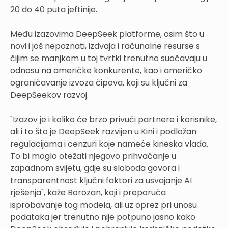
20 do 40 puta jeftinije.
Među izazovima DeepSeek platforme, osim što u
novi i još nepoznati, izdvaja i računalne resurse s
čijim se manjkom u toj tvrtki trenutno suočavaju u
odnosu na američke konkurente, kao i američko
ograničavanje izvoza čipova, koji su ključni za
DeepSeekov razvoj.
"Izazov je i koliko će brzo privući partnere i korisnike,
ali i to što je DeepSeek razvijen u Kini i podložan
regulacijama i cenzuri koje nameće kineska vlada.
To bi moglo otežati njegovo prihvaćanje u
zapadnom svijetu, gdje su sloboda govora i
transparentnost ključni faktori za usvajanje AI
rješenja", kaže Borozan, koji i preporuča
isprobavanje tog modela, ali uz oprez pri unosu
podataka jer trenutno nije potpuno jasno kako