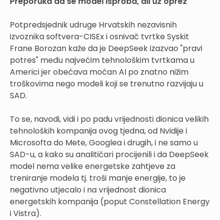
Preporuka da se model isproba, ali uz oprez
Potpredsjednik udruge Hrvatskih nezavisnih
izvoznika softvera-CISEx i osnivač tvrtke Syskit
Frane Borozan kaže da je DeepSeek izazvao "pravi
potres" među najvećim tehnološkim tvrtkama u
Americi jer obećava moćan AI po znatno nižim
troškovima nego modeli koji se trenutno razvijaju u
SAD.
To se, navodi, vidi i po padu vrijednosti dionica velikih
tehnoloških kompanija ovog tjedna, od Nvidije i
Microsofta do Mete, Googlea i drugih, i ne samo u
SAD-u, a kako su analitičari procijenili i da DeepSeek
model nema velike energetske zahtjeve za
treniranje modela tj. troši manje energije, to je
negativno utjecalo i na vrijednost dionica
energetskih kompanija (poput Constellation Energy
i Vistra).