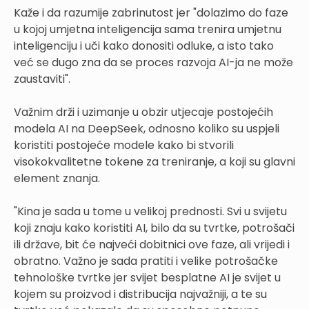
Kaže i da razumije zabrinutost jer "dolazimo do faze
u kojoj umjetna inteligencija sama trenira umjetnu
inteligenciju i uči kako donositi odluke, a isto tako
već se dugo zna da se proces razvoja AI-ja ne može
zaustaviti".
Važnim drži i uzimanje u obzir utjecaje postojećih
modela AI na DeepSeek, odnosno koliko su uspjeli
koristiti postojeće modele kako bi stvorili
visokokvalitetne tokene za treniranje, a koji su glavni
element znanja.
"Kina je sada u tome u velikoj prednosti. Svi u svijetu
koji znaju kako koristiti AI, bilo da su tvrtke, potrošači
ili države, bit će najveći dobitnici ove faze, ali vrijedi i
obratno. Važno je sada pratiti i velike potrošačke
tehnološke tvrtke jer svijet besplatne AI je svijet u
kojem su proizvod i distribucija najvažniji, a te su