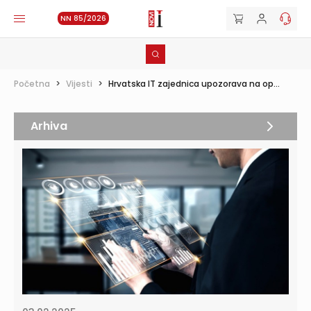
NN 85/2026
Početna
>
Vijesti
>
Hrvatska IT zajednica upozorava na op...
Arhiva