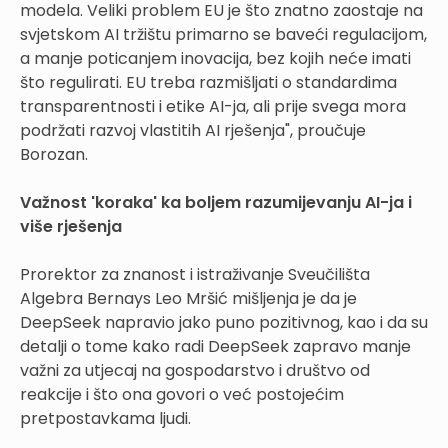
modela. Veliki problem EU je što znatno zaostaje na
svjetskom AI tržištu primarno se baveći regulacijom,
a manje poticanjem inovacija, bez kojih neće imati
što regulirati. EU treba razmišljati o standardima
transparentnosti i etike AI-ja, ali prije svega mora
podržati razvoj vlastitih AI rješenja", proučuje
Borozan.
Važnost 'koraka' ka boljem razumijevanju AI-ja i
više rješenja
Prorektor za znanost i istraživanje Sveučilišta
Algebra Bernays Leo Mršić mišljenja je da je
DeepSeek napravio jako puno pozitivnog, kao i da su
detalji o tome kako radi DeepSeek zapravo manje
važni za utjecaj na gospodarstvo i društvo od
reakcije i što ona govori o već postojećim
pretpostavkama ljudi.