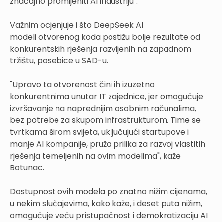
značajno promijeniti AI industriju".
Važnim ocjenjuje i što DeepSeek AI
modeli otvorenog koda postižu bolje rezultate od
konkurentskih rješenja razvijenih na zapadnom
tržištu, posebice u SAD-u.
"Upravo ta otvorenost čini ih izuzetno
konkurentnima unutar IT zajednice, jer omogućuje
izvršavanje na naprednijim osobnim računalima,
bez potrebe za skupom infrastrukturom. Time se
tvrtkama širom svijeta, uključujući startupove i
manje AI kompanije, pruža prilika za razvoj vlastitih
rješenja temeljenih na ovim modelima", kaže
Botunac.
Dostupnost ovih modela po znatno nižim cijenama,
u nekim slučajevima, kako kaže, i deset puta nižim,
omogućuje veću pristupačnost i demokratizaciju AI