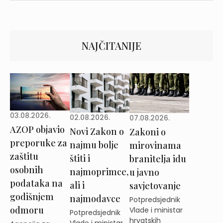
NAJČITANIJE
03.08.2026.
02.08.2026.
07.08.2026.
AZOP objavio
Novi Zakon o
Zakoni o
preporuke za
najmu bolje
mirovinama
zaštitu
štiti i
branitelja idu
osobnih
najmoprimce,
u javno
podataka na
ali i
savjetovanje
godišnjem
najmodavce
Potpredsjednik
odmoru
Vlade i ministar
Potpredsjednik
hrvatskih