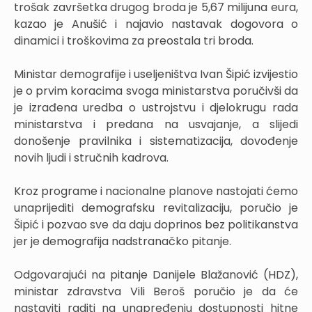
trošak završetka drugog broda je 5,67 milijuna eura,
kazao je Anušić i najavio nastavak dogovora o
dinamici i troškovima za preostala tri broda.
Ministar demografije i useljeništva Ivan Šipić izvijestio
je o prvim koracima svoga ministarstva poručivši da
je izrađena uredba o ustrojstvu i djelokrugu rada
ministarstva i predana na usvajanje, a slijedi
donošenje pravilnika i sistematizacija, dovođenje
novih ljudi i stručnih kadrova.
Kroz programe i nacionalne planove nastojati ćemo
unaprijediti demografsku revitalizaciju, poručio je
Šipić i pozvao sve da daju doprinos bez politikanstva
jer je demografija nadstranačko pitanje.
Odgovarajući na pitanje Danijele Blažanović (HDZ),
ministar zdravstva Vili Beroš poručio je da će
nastaviti raditi na unapređenju dostupnosti hitne