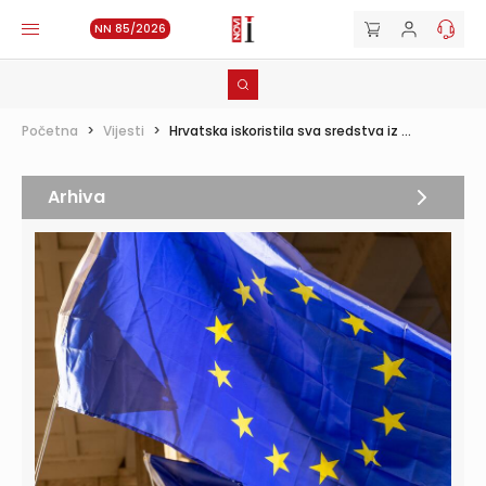
NN 85/2026
Početna
>
Vijesti
>
Hrvatska iskoristila sva sredstva iz ...
Arhiva