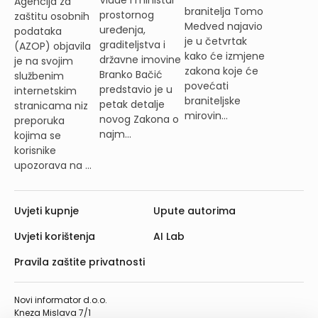
Vlade i ministar
Agencija za
branitelja Tomo
prostornog
zaštitu osobnih
Medved najavio
uređenja,
podataka
je u četvrtak
graditeljstva i
(AZOP) objavila
kako će izmjene
državne imovine
je na svojim
zakona koje će
Branko Bačić
službenim
povećati
predstavio je u
internetskim
braniteljske
petak detalje
stranicama niz
mirovin...
novog Zakona o
preporuka
najm...
kojima se
korisnike
upozorava na ...
Uvjeti kupnje
Upute autorima
Uvjeti korištenja
AI Lab
Pravila zaštite privatnosti
Novi informator d.o.o.
Kneza Mislava 7/1