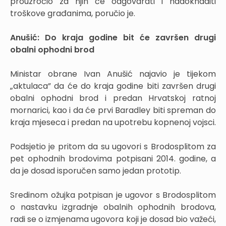
prouzročio za njih će odgovarati i nadoknaditi
troškove građanima, poručio je.
Anušić: Do kraja godine bit će završen drugi
obalni ophodni brod
Ministar obrane Ivan Anušić najavio je tijekom
„aktulaca” da će do kraja godine biti završen drugi
obalni ophodni brod i predan Hrvatskoj ratnoj
mornarici, kao i da će prvi Baradley biti spreman do
kraja mjeseca i predan na upotrebu kopnenoj vojsci.
Podsjetio je pritom da su ugovori s Brodosplitom za
pet ophodnih brodovima potpisani 2014. godine, a
da je dosad isporučen samo jedan prototip.
Sredinom ožujka potpisan je ugovor s Brodosplitom
o nastavku izgradnje obalnih ophodnih brodova,
radi se o izmjenama ugovora koji je dosad bio važeći,