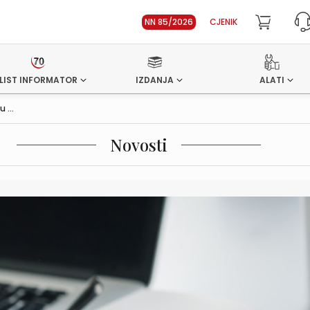
NN 85/2026
CJENIK
LIST INFORMATOR
IZDANJA
ALATI
 ...
Novosti