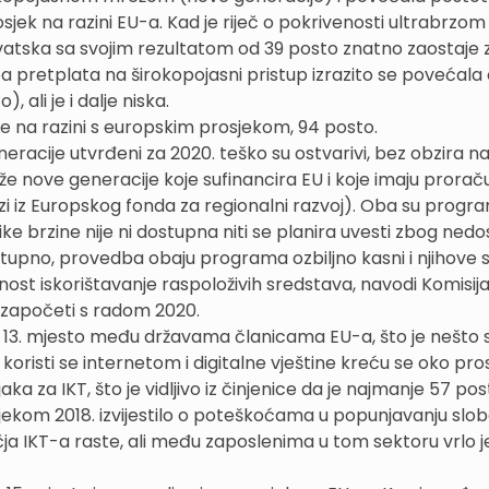
osjek na razini EU-a. Kad je riječ o pokrivenosti ultrabrzom
vatska sa svojim rezultatom od 39 posto znatno zaostaje 
a pretplata na širokopojasni pristup izrazito se povećala
 ali je i dalje niska.
e na razini s europskim prosjekom, 94 posto.
racije utvrđeni za 2020. teško su ostvarivi, bez obzira n
e nove generacije koje sufinancira EU i koje imaju prorač
azi iz Europskog fonda za regionalni razvoj). Oba su progr
e brzine nije ni dostupna niti se planira uvesti zbog ned
stupno, provedba obaju programa ozbiljno kasni i njihove 
ost iskorištavanje raspoloživih sredstava, navodi Komisija
 započeti s radom 2020.
a 13. mjesto među državama članicama EU-a, što je nešto sl
koristi se internetom i digitalne vještine kreću se oko pro
 za IKT, što je vidljivo iz činjenice da je najmanje 57 pos
ijekom 2018. izvijestilo o poteškoćama u popunjavanju slo
ja IKT-a raste, ali među zaposlenima u tom sektoru vrlo j