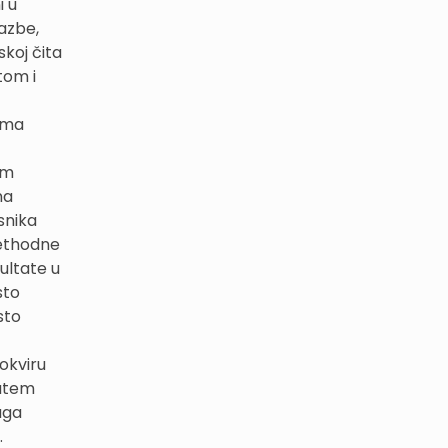
i u
lazbe,
skoj čita
tom i
vama
om
na
snika
rethodne
ultate u
sto
sto
okviru
putem
uga
.