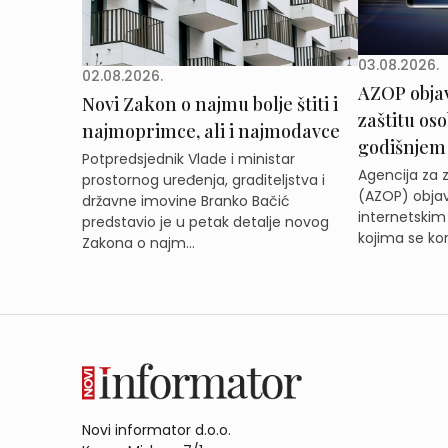
03.08.2026.
02.08.2026.
AZOP obja
Novi Zakon o najmu bolje štiti i
zaštitu os
najmoprimce, ali i najmodavce
godišnjem
Potpredsjednik Vlade i ministar
Agencija za 
prostornog uređenja, graditeljstva i
(AZOP) objav
državne imovine Branko Bačić
internetskim
predstavio je u petak detalje novog
kojima se kor
Zakona o najm...
Novi informator d.o.o.