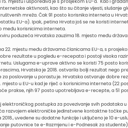
 15. mjestu i usporediva je s prosjekom EU-a. Kao i građan
nternetske aktivnosti, kao što su čitanje vijesti, slušanje g
društvenih mreža. Čak 91 posto korisnika interneta u Hrvat
ostatku EU-a). Ipak, petina Hrvata još se ne koristi interne
o među korisnicima interneta.
 u okviru poduzeća Hrvatska zauzima 18. mjesto među drža
 je na 22. mjestu među državama članicama EU-a, s prosjek
dobre rezultate u pogledu e-recepata i postoji visoka razi
nternetu. Uslugama e-uprave aktivno se koristi 75 posto kori
brascima, Hrvatska je 2018. ostvarila bolji rezultat nego p
za poslovanje u porastu je. Hrvatska ostvaruje dobre rez
. mjesto u EU-u kad je riječ o korisnicima interneta (22 po
 opće prakse, njih 97 posto upotrebljava e-recepte, a 51 po
oj elektroničkog postupka za povezivanje svih podataka u 
zeća razvojem elektroničke jedinstvene kontaktne točke 
2018., uvedene su dodatne funkcije i uključeno je 10 e-usl
vanje putovnice te e-Razmjenu i e-Podnesak za studente)