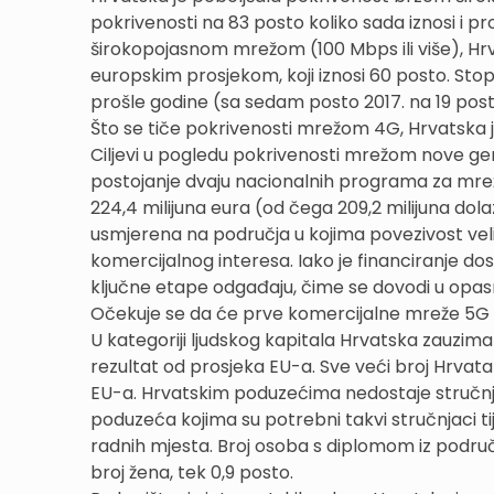
pokrivenosti na 83 posto koliko sada iznosi i pr
širokopojasnom mrežom (100 Mbps ili više), Hr
europskim prosjekom, koji iznosi 60 posto. Stop
prošle godine (sa sedam posto 2017. na 19 posto),
Što se tiče pokrivenosti mrežom 4G, Hrvatska j
Ciljevi u pogledu pokrivenosti mrežom nove gene
postojanje dvaju nacionalnih programa za mrež
224,4 milijuna eura (od čega 209,2 milijuna dol
usmjerena na područja u kojima povezivost velik
komercijalnog interesa. Iako je financiranje do
ključne etape odgađaju, čime se dovodi u opasn
Očekuje se da će prve komercijalne mreže 5G
U kategoriji ljudskog kapitala Hrvatska zauzim
rezultat od prosjeka EU-a. Sve veći broj Hrvata 
EU-a. Hrvatskim poduzećima nedostaje stručnjaka
poduzeća kojima su potrebni takvi stručnjaci t
radnih mjesta. Broj osoba s diplomom iz područ
broj žena, tek 0,9 posto.