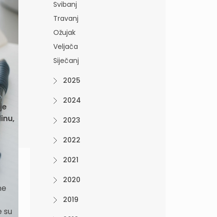
Svibanj
Travanj
Ožujak
Veljača
Siječanj
2025
a
2024
je
inu,
2023
2022
2021
2020
ne
2019
e su