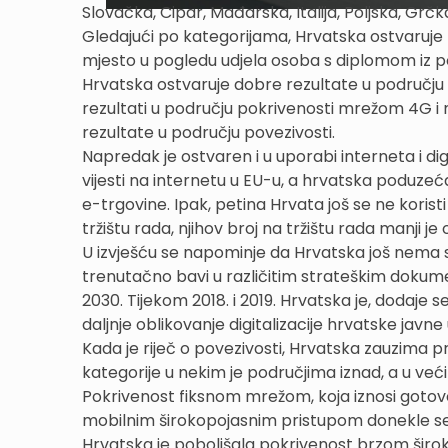
Slovačka, Cipar, Mađarska, Italija, Poljska, Grč
Gledajući po kategorijama, Hrvatska ostvaruje n
mjesto u pogledu udjela osoba s diplomom iz p
Hrvatska ostvaruje dobre rezultate u području
rezultati u području pokrivenosti mrežom 4G i m
rezultate u području povezivosti.
Napredak je ostvaren i u uporabi interneta i dig
vijesti na internetu u EU-u, a hrvatska poduzeć
e-trgovine. Ipak, petina Hrvata još se ne koris
tržištu rada, njihov broj na tržištu rada manji j
U izvješću se napominje da Hrvatska još nema sv
trenutačno bavi u različitim strateškim dokum
2030. Tijekom 2018. i 2019. Hrvatska je, dodaje s
daljnje oblikovanje digitalizacije hrvatske javne
Kada je riječ o povezivosti, Hrvatska zauzima
kategorije u nekim je područjima iznad, a u već
Pokrivenost fiksnom mrežom, koja iznosi gotovo
mobilnim širokopojasnim pristupom donekle se p
Hrvatska je poboljšala pokrivenost brzom ši