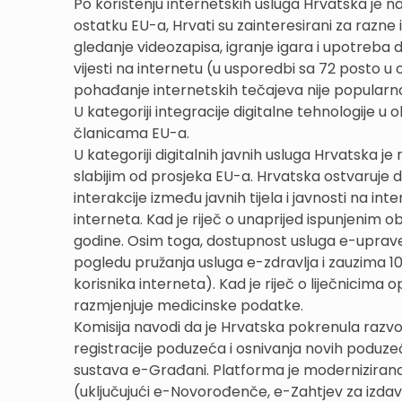
Po korištenju internetskih usluga Hrvatska je na
ostatku EU-a, Hrvati su zainteresirani za razne i
gledanje videozapisa, igranje igara i upotreba 
vijesti na internetu (u usporedbi sa 72 posto u 
pohađanje internetskih tečajeva nije popularn
U kategoriji integracije digitalne tehnologije
članicama EU-a.
U kategoriji digitalnih javnih usluga Hrvatska
slabijim od prosjeka EU-a. Hrvatska ostvaruje 
interakcije između javnih tijela i javnosti na i
interneta. Kad je riječ o unaprijed ispunjenim o
godine. Osim toga, dostupnost usluga e-uprave 
pogledu pružanja usluga e-zdravlja i zauzima 10
korisnika interneta). Kad je riječ o liječnicima
razmjenjuje medicinske podatke.
Komisija navodi da je Hrvatska pokrenula razv
registracije poduzeća i osnivanja novih podu
sustava e-Građani. Platforma je modernizirana 
(uključujući e-Novorođenče, e-Zahtjev za izda