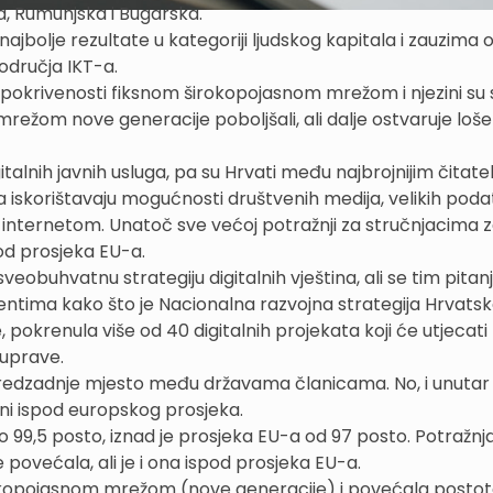
ka, Rumunjska i Bugarska.
ajbolje rezultate u kategoriji ljudskog kapitala i zauzima
odručja IKT-a.
 pokrivenosti fiksnom širokopojasnom mrežom i njezini su 
režom nove generacije poboljšali, ali dalje ostvaruje loše
italnih javnih usluga, pa su Hrvati među najbrojnijim čitate
a iskorištavaju mogućnosti društvenih medija, velikih poda
ti internetom. Unatoč sve većoj potražnji za stručnjacima z
e od prosjeka EU-a.
eobuhvatnu strategiju digitalnih vještina, ali se tim pita
entima kako što je Nacionalna razvojna strategija Hrvats
e, pokrenula više od 40 digitalnih projekata koji će utjecati
 uprave.
 predzadnje mjesto među državama članicama. No, i unutar
ini ispod europskog prosjeka.
 99,5 posto, iznad je prosjeka EU-a od 97 posto. Potražnj
ovećala, ali je i ona ispod prosjeka EU-a.
rokopojasnom mrežom (nove generacije) i povećala posto