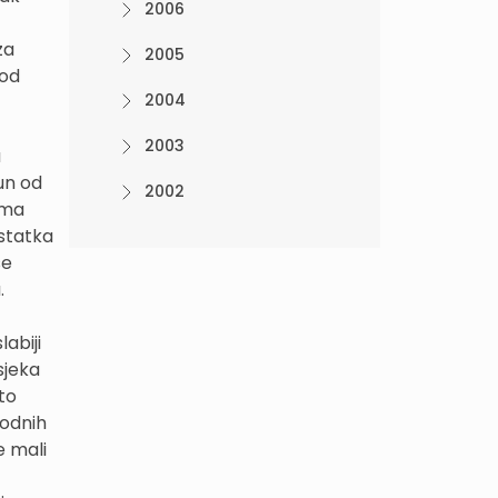
2006
za
2005
 od
2004
2003
a
un od
2002
ama
ostatka
se
.
abiji
sjeka
to
bodnih
e mali