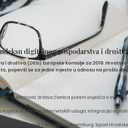
ndeksu digitalnog gospodarstva i društv
 i društva (DESI) Europske komisije za 2019. Hrvatska 
to, popevši se za jedno mjesto u odnosu na prošlu god
lnu konkurentnost država članica putem izvješća o indeksu
i kapital, korištenje internetskih usluga, integracija digital
ska, Danska, Velika Britanija i Luksemburg. Ispod Hrvatsk