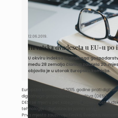
12.06.2019.
Hrvatska dvadeseta u EU-u po i
U okviru indeksa digitalnoga gospodarstva
među 28 zemalja članica zauzela 20. mjes
objavila je u utorak Europska komisija.
Europska komisija od 2015. godine prati digita
digitalnoga gospodarstva i društva (DESI).
DESI se mjeri u pet kategorija: povezivost, ljudsk
tehnologije i digitalizacija javnih usluga.
Prva mjesta zauzimaju Finska, Švedska, Nizozem