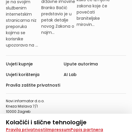
državne imovine
je na svojim
zakona koje će
Branko Bačić
službenim
povećati
predstavio je u
internetskim
braniteljske
petak detalje
stranicama niz
mirovin...
novog Zakona o
preporuka
najm...
kojima se
korisnike
upozorava na ...
Uvjeti kupnje
Upute autorima
Uvjeti korištenja
AI Lab
Pravila zaštite privatnosti
Novi informator d.o.o.
Kneza Mislava 7/1
10000 Zagreb
Telefon: 01/4555-454
Kolačići i slične tehnologije
Telefaks: 01/4612-553
info@informator.hr
Na našoj web stranici koristimo kolačiće i slične
Pravila privatnosti
Impressum
Popis partnera