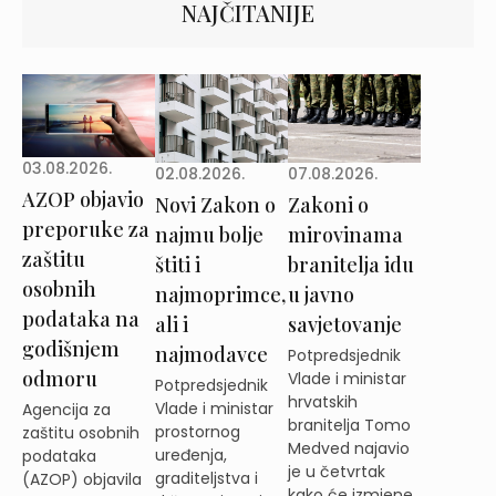
NAJČITANIJE
03.08.2026.
02.08.2026.
07.08.2026.
AZOP objavio
Novi Zakon o
Zakoni o
preporuke za
najmu bolje
mirovinama
zaštitu
štiti i
branitelja idu
osobnih
najmoprimce,
u javno
podataka na
ali i
savjetovanje
godišnjem
najmodavce
Potpredsjednik
odmoru
Vlade i ministar
Potpredsjednik
hrvatskih
Vlade i ministar
Agencija za
branitelja Tomo
prostornog
zaštitu osobnih
Medved najavio
uređenja,
podataka
je u četvrtak
graditeljstva i
(AZOP) objavila
kako će izmjene