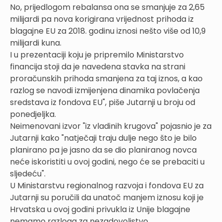
No, prijedlogom rebalansa ona se smanjuje za 2,65
milijardi pa nova korigirana vrijednost prihoda iz
blagajne EU za 2018. godinu iznosi nešto više od 10,9
milijardi kuna.
I u prezentaciji koju je pripremilo Ministarstvo
financija stoji da je navedena stavka na strani
proračunskih prihoda smanjena za taj iznos, a kao
razlog se navodi izmijenjena dinamika povlačenja
sredstava iz fondova EU", piše Jutarnji u broju od
ponedjeljka.
Neimenovani izvor "iz vladinih krugova" pojasnio je za
Jutarnji kako "natječaji traju dulje nego što je bilo
planirano pa je jasno da se dio planiranog novca
neće iskoristiti u ovoj godini, nego će se prebaciti u
sljedeću".
U Ministarstvu regionalnog razvoja i fondova EU za
Jutarnji su poručili da unatoč manjem iznosu koji je
Hrvatska u ovoj godini privukla iz Unije blagajne
nemamo razloga za nezadovoljstvo.