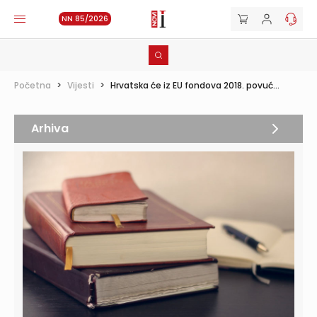
NN 85/2026
Početna
>
Vijesti
>
Hrvatska će iz EU fondova 2018. povuć...
Arhiva