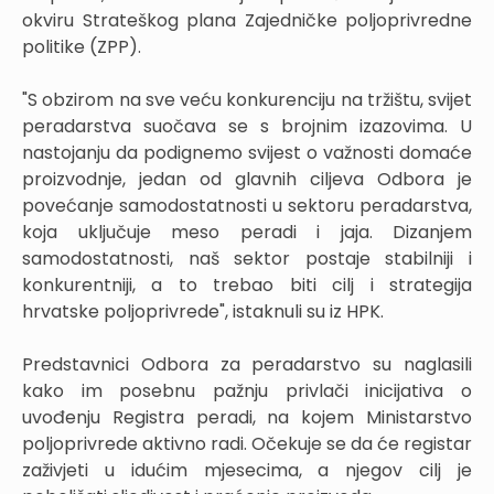
okviru Strateškog plana Zajedničke poljoprivredne
politike (ZPP).
"S obzirom na sve veću konkurenciju na tržištu, svijet
peradarstva suočava se s brojnim izazovima. U
nastojanju da podignemo svijest o važnosti domaće
proizvodnje, jedan od glavnih ciljeva Odbora je
povećanje samodostatnosti u sektoru peradarstva,
koja uključuje meso peradi i jaja. Dizanjem
samodostatnosti, naš sektor postaje stabilniji i
konkurentniji, a to trebao biti cilj i strategija
hrvatske poljoprivrede", istaknuli su iz HPK.
Predstavnici Odbora za peradarstvo su naglasili
kako im posebnu pažnju privlači inicijativa o
uvođenju Registra peradi, na kojem Ministarstvo
poljoprivrede aktivno radi. Očekuje se da će registar
zaživjeti u idućim mjesecima, a njegov cilj je