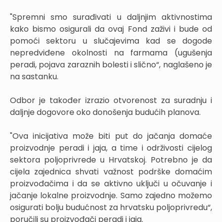
"Spremni smo surađivati u daljnjim aktivnostima
kako bismo osigurali da ovaj Fond zaživi i bude od
pomoći sektoru u slučajevima kad se dogode
nepredviđene okolnosti na farmama (ugušenja
peradi, pojava zaraznih bolesti i slično“, naglašeno je
na sastanku.
Odbor je također izrazio otvorenost za suradnju i
daljnje dogovore oko donošenja budućih planova.
"Ova inicijativa može biti put do jačanja domaće
proizvodnje peradi i jaja, a time i održivosti cijelog
sektora poljoprivrede u Hrvatskoj. Potrebno je da
cijela zajednica shvati važnost podrške domaćim
proizvođačima i da se aktivno uključi u očuvanje i
jačanje lokalne proizvodnje. Samo zajedno možemo
osigurati bolju budućnost za hrvatsku poljoprivredu“,
poručili su proizvođači peradi i jaja.