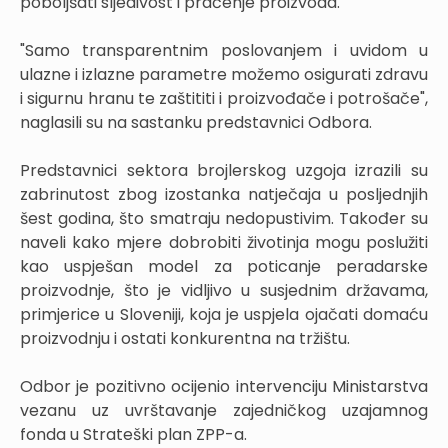
poboljšati sljedivost i praćenje proizvoda.
"Samo transparentnim poslovanjem i uvidom u
ulazne i izlazne parametre možemo osigurati zdravu
i sigurnu hranu te zaštititi i proizvođače i potrošače",
naglasili su na sastanku predstavnici Odbora.
Predstavnici sektora brojlerskog uzgoja izrazili su
zabrinutost zbog izostanka natječaja u posljednjih
šest godina, što smatraju nedopustivim. Također su
naveli kako mjere dobrobiti životinja mogu poslužiti
kao uspješan model za poticanje peradarske
proizvodnje, što je vidljivo u susjednim državama,
primjerice u Sloveniji, koja je uspjela ojačati domaću
proizvodnju i ostati konkurentna na tržištu.
Odbor je pozitivno ocijenio intervenciju Ministarstva
vezanu uz uvrštavanje zajedničkog uzajamnog
fonda u Strateški plan ZPP-a.