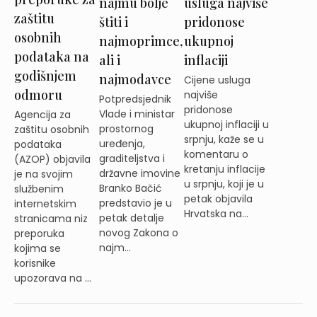
najmu bolje
usluga najviše
zaštitu
štiti i
pridonose
osobnih
najmoprimce,
ukupnoj
podataka na
ali i
inflaciji
godišnjem
najmodavce
Cijene usluga
odmoru
najviše
Potpredsjednik
pridonose
Vlade i ministar
Agencija za
ukupnoj inflaciji u
prostornog
zaštitu osobnih
srpnju, kaže se u
uređenja,
podataka
komentaru o
graditeljstva i
(AZOP) objavila
kretanju inflacije
državne imovine
je na svojim
u srpnju, koji je u
Branko Bačić
službenim
petak objavila
predstavio je u
internetskim
Hrvatska na...
petak detalje
stranicama niz
novog Zakona o
preporuka
najm...
kojima se
korisnike
upozorava na ...