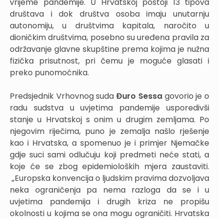
vrijeme pandemije. U Hrvatskoj postoji 13 tipova
društava i dok društva osoba imaju unutarnju
autonomiju, u društvima kapitala, naročito u
dioničkim društvima, posebno su uređena pravila za
održavanje glavne skupštine prema kojima je nužna
fizička prisutnost, pri čemu je moguće glasati i
preko punomoćnika.
Predsjednik Vrhovnog suda
Đuro Sessa
govorio je o
radu sudstva u uvjetima pandemije usporedivši
stanje u Hrvatskoj s onim u drugim zemljama. Po
njegovim riječima, puno je zemalja našlo rješenje
kao i Hrvatska, a spomenuo je i primjer Njemačke
gdje suci sami odlučuju koji predmeti neće stati, a
koje će se zbog epidemioloških mjera zaustaviti.
„Europska konvencija o ljudskim pravima dozvoljava
neka ograničenja pa nema razloga da se i u
uvjetima pandemija i drugih kriza ne propišu
okolnosti u kojima se ona mogu ograničiti. Hrvatska