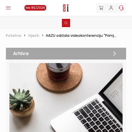
NN 85/2026
Početna
>
Vijesti
>
HAZU održala videokonferenciju "Primj...
Arhiva