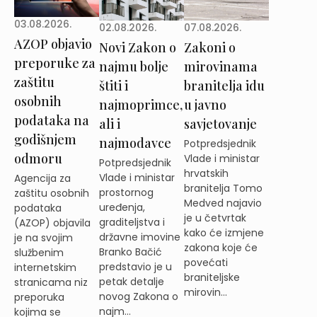
03.08.2026.
02.08.2026.
07.08.2026.
AZOP objavio
Novi Zakon o
Zakoni o
preporuke za
najmu bolje
mirovinama
zaštitu
štiti i
branitelja idu
osobnih
najmoprimce,
u javno
podataka na
ali i
savjetovanje
godišnjem
najmodavce
Potpredsjednik
odmoru
Vlade i ministar
Potpredsjednik
hrvatskih
Vlade i ministar
Agencija za
branitelja Tomo
prostornog
zaštitu osobnih
Medved najavio
uređenja,
podataka
je u četvrtak
graditeljstva i
(AZOP) objavila
kako će izmjene
državne imovine
je na svojim
zakona koje će
Branko Bačić
službenim
povećati
predstavio je u
internetskim
braniteljske
petak detalje
stranicama niz
mirovin...
novog Zakona o
preporuka
najm...
kojima se