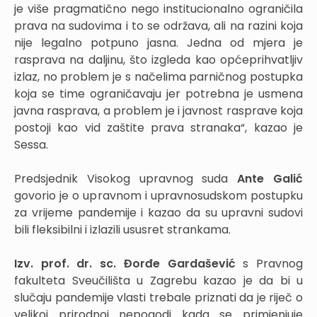
je više pragmatično nego institucionalno ograničila
prava na sudovima i to se održava, ali na razini koja
nije legalno potpuno jasna. Jedna od mjera je
rasprava na daljinu, što izgleda kao općeprihvatljiv
izlaz, no problem je s načelima parničnog postupka
koja se time ograničavaju jer potrebna je usmena
javna rasprava, a problem je i javnost rasprave koja
postoji kao vid zaštite prava stranaka“, kazao je
Sessa.
Predsjednik Visokog upravnog suda
Ante Galić
govorio je o upravnom i upravnosudskom postupku
za vrijeme pandemije i kazao da su upravni sudovi
bili fleksibilni i izlazili ususret strankama.
Izv. prof. dr. sc. Đorđe Gardašević
s Pravnog
fakulteta Sveučilišta u Zagrebu kazao je da bi u
slučaju pandemije vlasti trebale priznati da je riječ o
velikoj prirodnoj nepogodi kada se primjenjuje