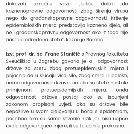
dokazati uzročnu vezu. „Lakše dolazi do
kaznenopravne odgovornosti zbog širenja virusa
nego do građanskopravne odgovornosti. Kršenje
epidemioloških mjera predstavlja kazneno djelo, ali
ne i građanskopravnu odgovornost ako iz toga nije
nastala određena šteta“, kazao je Baretić.
Izv. prof. dr. sc. Frane Staničić
s Pravnog fakulteta
Sveučilišta u Zagrebu govorio je o odgovornost
države za štetu zbog protuepidemijskih mjera i
pojasnio da u slučaju više sile, zbog smrti ili bolesti,
nema odgovornosti države, no ako su štete nastale
primjenom protuepidemijskih mjera, onda
odgovornost države postoji ako su ispunjeni
zakonom propisani uvjeti, ako su države bile
nepažljive u svom djelovanju u borbi s epidemijom,
posebno ako su same stvorile rizik jer nisu uopće
uvele odgovarajuće mjere, ili su to učinile prekasno.