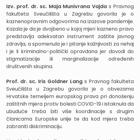
Izv. prof. dr. sc. Maja Munivrana Vajda
s Pravnog
fakulteta Sveučilišta u Zagrebu govorila je o
kaznenopravnim odgovorima na izazove pandemije.
Kazala je da je dvojbeno u kojoj mjeri kazneno pravo
predstavlja adekvatan instrument zaštite javnog
zdravlja, a spomenula je i pitanje kažnjivosti za nehaj
i je li kriminalno-politički opravdana jer dovodi do
stigmatizacije ili marginalizacije određenih
društvenih skupina.
Prof. dr. sc. Iris Goldner Lang
s Pravnog fakulteta
Sveučilišta u Zagrebu govorila je o obvezama
Hrvatske temeljem europskog prava pri donošenju
zaštitnih mjera protiv bolesti COVID-19 i istaknula da
ubuduće treba biti više koordinacije s drugim
članicama Europske unije te da kod mjera treba
zabraniti diskriminaciju.