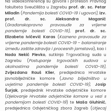
Na videokonferenciji su govorili i profesori Pravnog
fakulteta Sveučilišta u Zagrebu
p
rof. dr. sc. Petar
Miladin
(
Pandemija bolesti COVID-19 i ugovori),
izv.
prof. dr. sc. Aleksandra Maganić
(
Građanskopravno pravosuđe za vrijeme
pandemije bolesti COVID-19),
prof. dr. sc.
Elizabeta Ivičević Karas
(
Kazneno pravosuđe za
vrijeme pandemije bolesti COVID-19 – balansiranje
između zaštite zdravlja i procesnih jamstava
), kao i
Nada Nekić Plevko
, sutkinja Trgovačkog suda u
Zagrebu (
Postupanje trgovačkih sudova u
okolnostima pandemije bolesti COVID-19),
Zvijezdana Rauš Klier
, predsjednica Hrvatske
javnobilježničke komore (
Javno bilježništvo u
uvjetima pandemije bolesti COVID-19),
Josip
Šurjak
, predsjednik Hrvatske odvjetničke komore
(
Djelovanje Hrvatske odvjetničke komore u vezi s
pandemijom bolesti COVID-19
) te
Maša Gluhinić
,
predsjednica Odvjetničkog zbora Zagreb (
Utjecaj