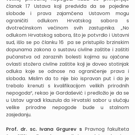
članak 17 Ustava koji predviđa da se pojedine
slobode i prava zajamčena Ustavom mogu
ograničiti odlukom Hrvatskog sabora s
dvotrećinskom većinom svih zastupnika. „No
odlukom Hrvatskog sabora, što je potvrdio i Ustavni
sud, išlo se po članku 16 pa se pristupilo brzinskim
dopunama zakona o sustavu civilne zaštite i zaštiti
pučanstva od zaraznih bolesti kojima su ojačane
ovlasti stožera civilne zaštite koji je doveo stotinjak
odluka koje se odnose na ograničenje prava i
sloboda. Mislim da to nije bio ispravan put i da je
trebalo krenuti s kvalifikacijom velikih prirodnih
nepogoda“, rekao je Gardašević i predložio je da se
u Ustav ugradi klauzula da Hrvatski sabor u slučaju
velike prirodne nepogode bude u stalnom
zasjedanju.
Prof. dr. sc. Ivana Grgurev s
Pravnog fakulteta