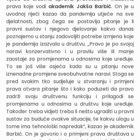
prava koje vodi
akademik Jakša Barbić
. On je u
uvodnoj riječi kazao da pandemija utječe na sve
djelatnosti, zbog čega se postavlja pitanje je li
pravni sustav i njegovo djelovanje kakvo danas
poznajemo u stanju zadovoljiti potrebe izmjena koje
je pandemija izazvala u društvu. „Pravo je po svojoj
naravi konzervativno i u pravilu više ili manje
zaostaje za promjenama u odnosima koje uređuje.
To se još više osjeća kada su u pitanju nove
iznenadne promjene sveobuhvatne naravi. Stoga se
pred svakim tko sudjeluje u stvaranju i primjeni
prava otvara pitanje što i kako poduzeti da pravo
zadrži svoju društvenu funkciju i prilagodi se
promjenama u odnosima u društvu koje uređuje.
Također treba vidjeti treba li nešto ugraditi u pravni
sustav za buduće ovakve situacije, te kakvu ulogu u
tome ima tehnološki napredak“, kazao je akademik
Barbić. On je govorio i o primjeni prava društava u