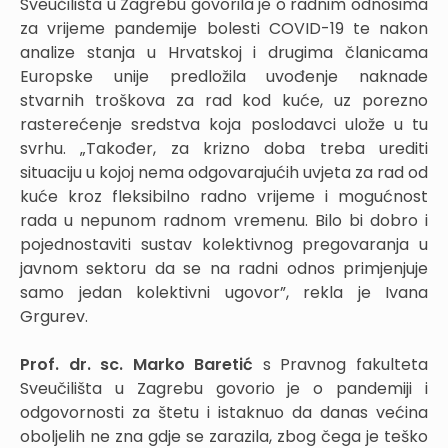
Sveučilišta u Zagrebu govorila je o radnim odnosima
za vrijeme pandemije bolesti COVID-19 te nakon
analize stanja u Hrvatskoj i drugima članicama
Europske unije predložila uvođenje naknade
stvarnih troškova za rad kod kuće, uz porezno
rasterećenje sredstva koja poslodavci ulože u tu
svrhu. „Također, za krizno doba treba urediti
situaciju u kojoj nema odgovarajućih uvjeta za rad od
kuće kroz fleksibilno radno vrijeme i mogućnost
rada u nepunom radnom vremenu. Bilo bi dobro i
pojednostaviti sustav kolektivnog pregovaranja u
javnom sektoru da se na radni odnos primjenjuje
samo jedan kolektivni ugovor”, rekla je Ivana
Grgurev.
Prof. dr. sc. Marko Baretić
s Pravnog fakulteta
Sveučilišta u Zagrebu govorio je o pandemiji i
odgovornosti za štetu i istaknuo da danas većina
oboljelih ne zna gdje se zarazila, zbog čega je teško