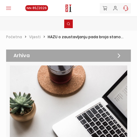
NN 85/2026
Početna
>
Vijesti
>
HAZU o zaustavljanju pada broja stano...
Arhiva