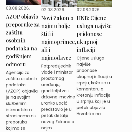
03.08.2026.
02.08.2026.
02.08.2026.
AZOP objavio
Novi Zakon o
HNB: Cijene
preporuke za
najmu bolje
usluga najviše
zaštitu
štiti i
pridonose
osobnih
najmoprimce,
ukupnoj
podataka na
ali i
inflaciji
godišnjem
najmodavce
Cijene usluga
odmoru
najviše
Potpredsjednik
pridonose
Vlade i ministar
Agencija za
ukupnoj inflaciji u
prostornog
zaštitu osobnih
srpnju, kaže se u
uređenja,
podataka
komentaru o
graditeljstva i
(AZOP) objavila
kretanju inflacije
državne imovine
je na svojim
u srpnju, koji je u
Branko Bačić
službenim
petak objavila
predstavio je u
internetskim
Hrvatska na...
petak detalje
stranicama niz
novog Zakona o
preporuka
najm...
kojima se