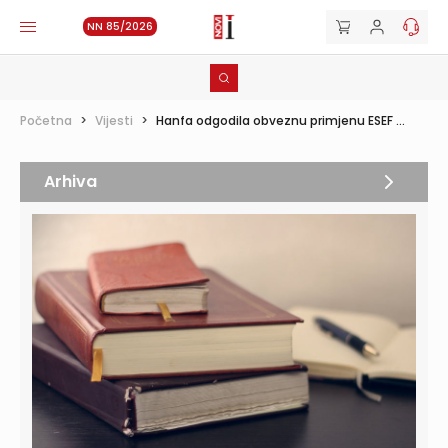
NN 85/2026
Početna
>
Vijesti
>
Hanfa odgodila obveznu primjenu ESEF ...
Arhiva