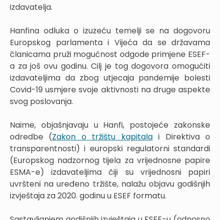
izdavatelja.
Hanfina odluka o izuzeću temelji se na dogovoru
Europskog parlamenta i Vijeća da se državama
članicama pruži mogućnost odgode primjene ESEF-
a za još ovu godinu. Cilj je tog dogovora omogućiti
izdavateljima da zbog utjecaja pandemije bolesti
Covid-19 usmjere svoje aktivnosti na druge aspekte
svog poslovanja.
Naime, objašnjavaju u Hanfi, postojeće zakonske
odredbe (
Zakon o tržištu kapitala
i Direktiva o
transparentnosti) i europski regulatorni standardi
(Europskog nadzornog tijela za vrijednosne papire
ESMA-e) izdavateljima čiji su vrijednosni papiri
uvršteni na uređeno tržište, nalažu objavu godišnjih
izvještaja za 2020. godinu u ESEF formatu.
Sastavljanjem godišnjih izvještaja u ESEF-u (odnosno