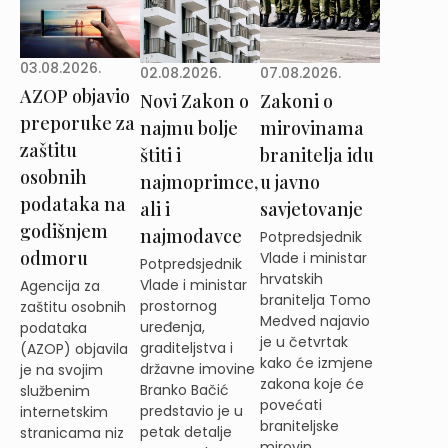
03.08.2026.
02.08.2026.
07.08.2026.
AZOP objavio
Novi Zakon o
Zakoni o
preporuke za
najmu bolje
mirovinama
zaštitu
štiti i
branitelja idu
osobnih
najmoprimce,
u javno
podataka na
ali i
savjetovanje
godišnjem
najmodavce
Potpredsjednik
odmoru
Vlade i ministar
Potpredsjednik
hrvatskih
Vlade i ministar
Agencija za
branitelja Tomo
prostornog
zaštitu osobnih
Medved najavio
uređenja,
podataka
je u četvrtak
graditeljstva i
(AZOP) objavila
kako će izmjene
državne imovine
je na svojim
zakona koje će
Branko Bačić
službenim
povećati
predstavio je u
internetskim
braniteljske
petak detalje
stranicama niz
mirovin...