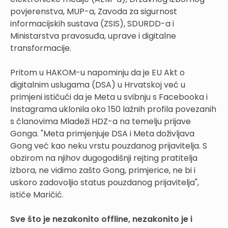
povjerenstva, MUP-a, Zavoda za sigurnost
informacijskih sustava (ZSIS), SDURDD-a i
Ministarstva pravosuđa, uprave i digitalne
transformacije.
Pritom u HAKOM-u napominju da je EU Akt o
digitalnim uslugama (DSA) u Hrvatskoj već u
primjeni ističući da je Meta u svibnju s Facebooka i
Instagrama uklonila oko 150 lažnih profila povezanih
s članovima Mladeži HDZ-a na temelju prijave
Gonga. "Meta primjenjuje DSA i Meta doživljava
Gong već kao neku vrstu pouzdanog prijavitelja. S
obzirom na njihov dugogodišnji rejting pratitelja
izbora, ne vidimo zašto Gong, primjerice, ne bi i
uskoro zadovoljio status pouzdanog prijavitelja",
ističe Maričić.
Sve što je nezakonito offline, nezakonito je i