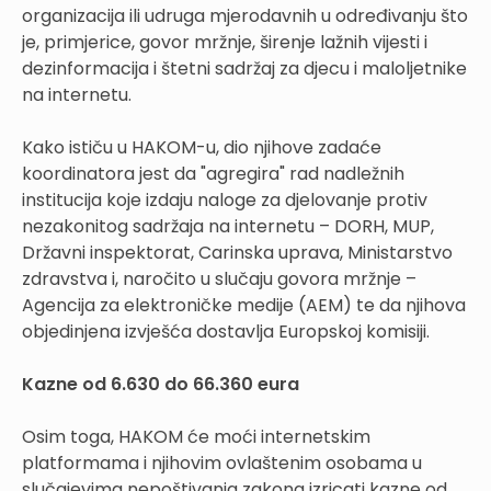
organizacija ili udruga mjerodavnih u određivanju što
je, primjerice, govor mržnje, širenje lažnih vijesti i
dezinformacija i štetni sadržaj za djecu i maloljetnike
na internetu.
Kako ističu u HAKOM-u, dio njihove zadaće
koordinatora jest da "agregira" rad nadležnih
institucija koje izdaju naloge za djelovanje protiv
nezakonitog sadržaja na internetu – DORH, MUP,
Državni inspektorat, Carinska uprava, Ministarstvo
zdravstva i, naročito u slučaju govora mržnje –
Agencija za elektroničke medije (AEM) te da njihova
objedinjena izvješća dostavlja Europskoj komisiji.
Kazne od 6.630 do 66.360 eura
Osim toga, HAKOM će moći internetskim
platformama i njihovim ovlaštenim osobama u
slučajevima nepoštivanja zakona izricati kazne od