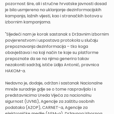
pozornost šire, ali i stručne hrvatske javnosti dosad
je bila usmjerena na uklanjanje dezinformacijskih
kampanja, lažnih vijesti, kao i stranačkih botova u
izbornim kampanjama.
"Sljedeći nam je korak sastanak s Državnim izbornim
povjerenstvom i uspostava protokola u slučaju
prepoznavanja dezinformacija – tko koga
obavještava i na koji način te koje su platforme
prepoznate da se na njima generira takav
nezakoniti sadržaj, ističe Lidija Antonić, pravnica
HAKOM-a.
Nedavno je, dodaje, održan i sastanak Nacionalne
mreže suradnje gdje se o tome raspravljalo i s
predstavnicima Ureda Vijeća za nacionalnu
sigurnost (UVNS), Agencije za zaštitu osobnih
podataka (AZOP), CARNET-a, Agencije za
elektroničke medije (AEM-a), Državnog izbornog