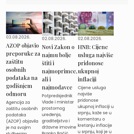
03.08.2026.
02.08.2026.
02.08.2026.
AZOP objavio
Novi Zakon o
HNB: Cijene
preporuke za
najmu bolje
usluga najviše
zaštitu
štiti i
pridonose
osobnih
najmoprimce,
ukupnoj
podataka na
ali i
inflaciji
godišnjem
najmodavce
Cijene usluga
odmoru
najviše
Potpredsjednik
pridonose
Vlade i ministar
Agencija za
ukupnoj inflaciji u
prostornog
zaštitu osobnih
srpnju, kaže se u
uređenja,
podataka
komentaru o
graditeljstva i
(AZOP) objavila
kretanju inflacije
državne imovine
je na svojim
u srpnju, koji je u
Branko Bačić
službenim