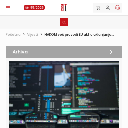
NN 85/2026
Početna
>
Vijesti
>
HAKOM već provodi EU akt o uklanjanju...
Arhiva