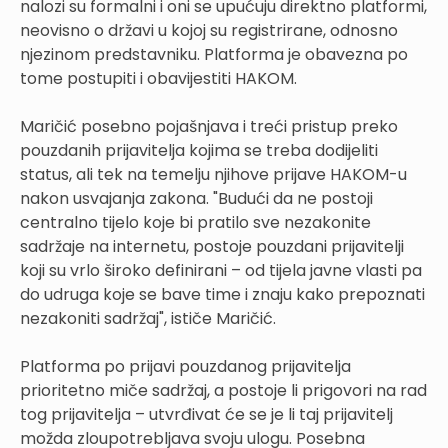
nalozi su formalni i oni se upućuju direktno platformi,
neovisno o državi u kojoj su registrirane, odnosno
njezinom predstavniku. Platforma je obavezna po
tome postupiti i obavijestiti HAKOM.
Maričić posebno pojašnjava i treći pristup preko
pouzdanih prijavitelja kojima se treba dodijeliti
status, ali tek na temelju njihove prijave HAKOM-u
nakon usvajanja zakona. "Budući da ne postoji
centralno tijelo koje bi pratilo sve nezakonite
sadržaje na internetu, postoje pouzdani prijavitelji
koji su vrlo široko definirani – od tijela javne vlasti pa
do udruga koje se bave time i znaju kako prepoznati
nezakoniti sadržaj", ističe Maričić.
Platforma po prijavi pouzdanog prijavitelja
prioritetno miče sadržaj, a postoje li prigovori na rad
tog prijavitelja – utvrđivat će se je li taj prijavitelj
možda zloupotrebljava svoju ulogu. Posebna