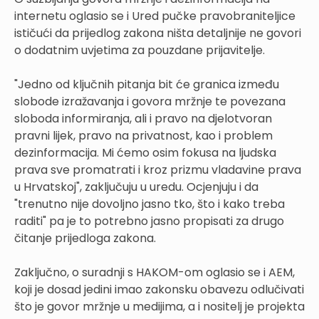
internetu oglasio se i Ured pučke pravobraniteljice
ističući da prijedlog zakona ništa detaljnije ne govori
o dodatnim uvjetima za pouzdane prijavitelje.
"Jedno od ključnih pitanja bit će granica između
slobode izražavanja i govora mržnje te povezana
sloboda informiranja, ali i pravo na djelotvoran
pravni lijek, pravo na privatnost, kao i problem
dezinformacija. Mi ćemo osim fokusa na ljudska
prava sve promatrati i kroz prizmu vladavine prava
u Hrvatskoj", zaključuju u uredu. Ocjenjuju i da
"trenutno nije dovoljno jasno tko, što i kako treba
raditi" pa je to potrebno jasno propisati za drugo
čitanje prijedloga zakona.
Zaključno, o suradnji s HAKOM-om oglasio se i AEM,
koji je dosad jedini imao zakonsku obavezu odlučivati
što je govor mržnje u medijima, a i nositelj je projekta