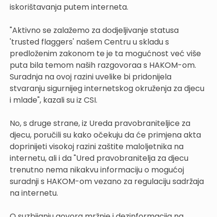
iskorištavanja putem interneta.
"Aktivno se zalažemo za dodjeljivanje statusa
'trusted flaggers' našem Centru u skladu s
predloženim zakonom te je ta mogućnost već više
puta bila temom naših razgovoraa s HAKOM-om.
Suradnja na ovoj razini uvelike bi pridonijela
stvaranju sigurnijeg internetskog okruženja za djecu
i mlade", kazali su iz CSI.
No, s druge strane, iz Ureda pravobraniteljice za
djecu, poručili su kako očekuju da će primjena akta
doprinijeti visokoj razini zaštite maloljetnika na
internetu, ali i da "Ured pravobranitelja za djecu
trenutno nema nikakvu informaciju o mogućoj
suradnji s HAKOM-om vezano za regulaciju sadržaja
na internetu.
O suzbijanju govora mržnje i dezinformacija na