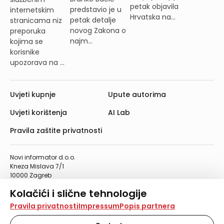
petak objavila
predstavio je u
internetskim
Hrvatska na...
petak detalje
stranicama niz
novog Zakona o
preporuka
najm...
kojima se
korisnike
upozorava na ...
Uvjeti kupnje
Upute autorima
Uvjeti korištenja
AI Lab
Pravila zaštite privatnosti
Novi informator d.o.o.
Kneza Mislava 7/1
10000 Zagreb
Telefon: 01/4555-454
Kolačići i slične tehnologije
Telefaks: 01/4612-553
info@informator.hr
Na našoj web stranici koristimo kolačiće i slične
Pravila privatnosti
Impressum
Popis partnera
tehnologije za pohranu, čitanje i obradu informacija na
vašem uređaju. Time poboljšavamo korisničko iskustvo,