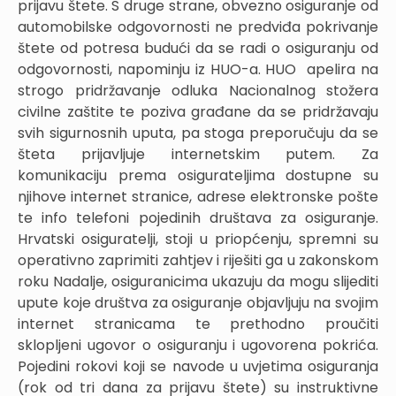
prijavu štete. S druge strane, obvezno osiguranje od
automobilske odgovornosti ne predviđa pokrivanje
štete od potresa budući da se radi o osiguranju od
odgovornosti, napominju iz HUO-a. HUO apelira na
strogo pridržavanje odluka Nacionalnog stožera
civilne zaštite te poziva građane da se pridržavaju
svih sigurnosnih uputa, pa stoga preporučuju da se
šteta prijavljuje internetskim putem. Za
komunikaciju prema osigurateljima dostupne su
njihove internet stranice, adrese elektronske pošte
te info telefoni pojedinih društava za osiguranje.
Hrvatski osiguratelji, stoji u priopćenju, spremni su
operativno zaprimiti zahtjev i riješiti ga u zakonskom
roku Nadalje, osiguranicima ukazuju da mogu slijediti
upute koje društva za osiguranje objavljuju na svojim
internet stranicama te prethodno proučiti
sklopljeni ugovor o osiguranju i ugovorena pokrića.
Pojedini rokovi koji se navode u uvjetima osiguranja
(rok od tri dana za prijavu štete) su instruktivne