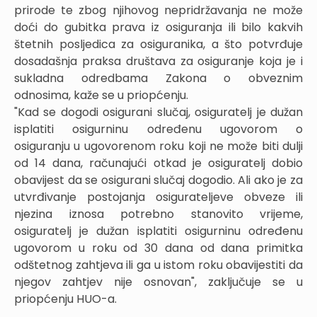
prirode te zbog njihovog nepridržavanja ne može
doći do gubitka prava iz osiguranja ili bilo kakvih
štetnih posljedica za osiguranika, a što potvrđuje
dosadašnja praksa društava za osiguranje koja je i
sukladna odredbama Zakona o obveznim
odnosima, kaže se u priopćenju.
"Kad se dogodi osigurani slučaj, osiguratelj je dužan
isplatiti osigurninu određenu ugovorom o
osiguranju u ugovorenom roku koji ne može biti dulji
od 14 dana, računajući otkad je osiguratelj dobio
obavijest da se osigurani slučaj dogodio. Ali ako je za
utvrđivanje postojanja osigurateljeve obveze ili
njezina iznosa potrebno stanovito vrijeme,
osiguratelj je dužan isplatiti osigurninu određenu
ugovorom u roku od 30 dana od dana primitka
odštetnog zahtjeva ili ga u istom roku obavijestiti da
njegov zahtjev nije osnovan", zaključuje se u
priopćenju HUO-a.