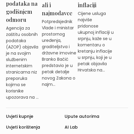
podataka na
ali i
inflaciji
godišnjem
najmodavce
Cijene usluga
odmoru
najviše
Potpredsjednik
pridonose
Vlade i ministar
Agencija za
ukupnoj inflaciji u
prostornog
zaštitu osobnih
srpnju, kaže se u
uređenja,
podataka
komentaru o
graditeljstva i
(AZOP) objavila
kretanju inflacije
državne imovine
je na svojim
u srpnju, koji je u
Branko Bačić
službenim
petak objavila
predstavio je u
internetskim
Hrvatska na...
petak detalje
stranicama niz
novog Zakona o
preporuka
najm...
kojima se
korisnike
upozorava na ...
Uvjeti kupnje
Upute autorima
Uvjeti korištenja
AI Lab