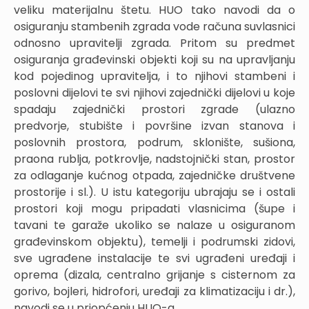
veliku materijalnu štetu. HUO tako navodi da o
osiguranju stambenih zgrada vode računa suvlasnici
odnosno upravitelji zgrada. Pritom su predmet
osiguranja građevinski objekti koji su na upravljanju
kod pojedinog upravitelja, i to njihovi stambeni i
poslovni dijelovi te svi njihovi zajednički dijelovi u koje
spadaju zajednički prostori zgrade (ulazno
predvorje, stubište i površine izvan stanova i
poslovnih prostora, podrum, sklonište, sušiona,
praona rublja, potkrovlje, nadstojnički stan, prostor
za odlaganje kućnog otpada, zajedničke društvene
prostorije i sl.). U istu kategoriju ubrajaju se i ostali
prostori koji mogu pripadati vlasnicima (šupe i
tavani te garaže ukoliko se nalaze u osiguranom
građevinskom objektu), temelji i podrumski zidovi,
sve ugrađene instalacije te svi ugrađeni uređaji i
oprema (dizala, centralno grijanje s cisternom za
gorivo, bojleri, hidrofori, uređaji za klimatizaciju i dr.),
navodi se u priopćenju HUO-a.