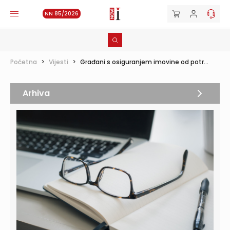
NN 85/2026
Početna
>
Vijesti
>
Građani s osiguranjem imovine od potr...
Arhiva