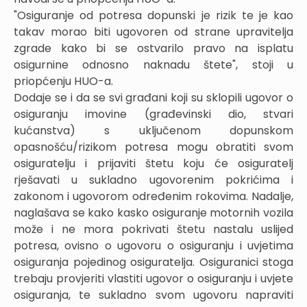
"Osiguranje od potresa dopunski je rizik te je kao
takav morao biti ugovoren od strane upravitelja
zgrade kako bi se ostvarilo pravo na isplatu
osigurnine odnosno naknadu štete", stoji u
priopćenju HUO-a.
Dodaje se i da se svi građani koji su sklopili ugovor o
osiguranju imovine (građevinski dio, stvari
kućanstva) s uključenom dopunskom
opasnošću/rizikom potresa mogu obratiti svom
osiguratelju i prijaviti štetu koju će osiguratelj
rješavati u sukladno ugovorenim pokrićima i
zakonom i ugovorom određenim rokovima. Nadalje,
naglašava se kako kasko osiguranje motornih vozila
može i ne mora pokrivati štetu nastalu uslijed
potresa, ovisno o ugovoru o osiguranju i uvjetima
osiguranja pojedinog osiguratelja. Osiguranici stoga
trebaju provjeriti vlastiti ugovor o osiguranju i uvjete
osiguranja, te sukladno svom ugovoru napraviti