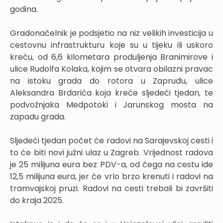
godina.
Gradonačelnik je podsjetio na niz velikih investicija u
cestovnu infrastrukturu koje su u tijeku ili uskoro
kreću, od 6,6 kilometara produljenja Branimirove i
ulice Rudolfa Kolaka, kojim se otvara obilazni pravac
na istoku grada do rotora u Zapruđu, ulice
Aleksandra Brdarića koja kreće sljedeći tjedan, te
podvožnjaka Medpotoki i Jarunskog mosta na
zapadu grada.
Sljedeći tjedan počet će radovi na Sarajevskoj cesti i
to će biti novi južni ulaz u Zagreb. Vrijednost radova
je 25 milijuna eura bez PDV-a, od čega na cestu ide
12,5 milijuna eura, jer će vrlo brzo krenuti i radovi na
tramvajskoj pruzi. Radovi na cesti trebali bi završiti
do kraja 2025.