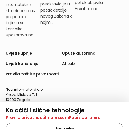
petak objavila
predstavio je u
internetskim
Hrvatska na...
petak detalje
stranicama niz
novog Zakona o
preporuka
najm...
kojima se
korisnike
upozorava na ...
Uvjeti kupnje
Upute autorima
Uvjeti korištenja
AI Lab
Pravila zaštite privatnosti
Novi informator d.o.o.
Kneza Mislava 7/1
10000 Zagreb
Telefon: 01/4555-454
Kolačići i slične tehnologije
Telefaks: 01/4612-553
info@informator.hr
Na našoj web stranici koristimo kolačiće i slične
Pravila privatnosti
Impressum
Popis partnera
tehnologije za pohranu, čitanje i obradu informacija na
vašem uređaju. Time poboljšavamo korisničko iskustvo,
Postavke