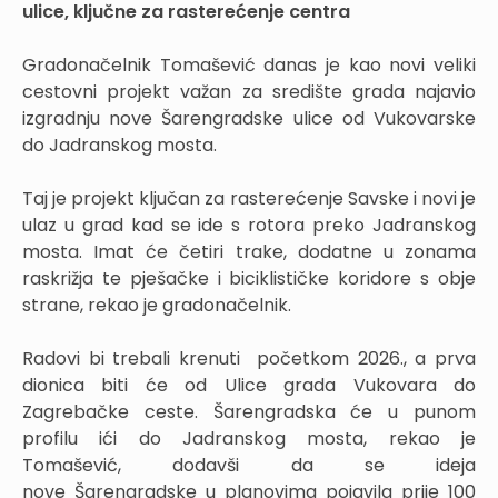
ulice, ključne za rasterećenje centra
Gradonačelnik Tomašević danas je kao novi veliki
cestovni projekt važan za središte grada najavio
izgradnju nove Šarengradske ulice od Vukovarske
do Jadranskog mosta.
Taj je projekt ključan za rasterećenje Savske i novi je
ulaz u grad kad se ide s rotora preko Jadranskog
mosta. Imat će četiri trake, dodatne u zonama
raskrižja te pješačke i biciklističke koridore s obje
strane, rekao je gradonačelnik.
Radovi bi trebali krenuti početkom 2026., a prva
dionica biti će od Ulice grada Vukovara do
Zagrebačke ceste. Šarengradska će u punom
profilu ići do Jadranskog mosta, rekao je
Tomašević, dodavši da se ideja
nove Šarengradske u planovima pojavila prije 100