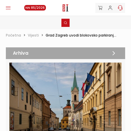
NN 85/2026
Početna
>
Vijesti
>
Grad Zagreb uvodi blokovsko parkiranj...
Arhiva