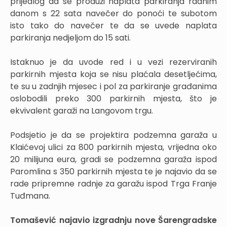
prijedlog da se produži naplata parkiranja radnim
danom s 22 sata navečer do ponoći te subotom
isto tako do navečer te da se uvede naplata
parkiranja nedjeljom do 15 sati.
Istaknuo je da uvode red i u vezi rezerviranih
parkirnih mjesta koja se nisu plaćala desetljećima,
te su u zadnjih mjesec i pol za parkiranje građanima
oslobodili preko 300 parkirnih mjesta, što je
ekvivalent garaži na Langovom trgu.
Podsjetio je da se projektira podzemna garaža u
Klaićevoj ulici za 800 parkirnih mjesta, vrijedna oko
20 milijuna eura, gradi se podzemna garaža ispod
Paromlina s 350 parkirnih mjesta te je najavio da se
rade pripremne radnje za garažu ispod Trga Franje
Tuđmana.
Tomašević najavio izgradnju nove Šarengradske