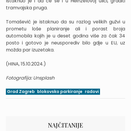
Istaknuo je i da će se i u Heinzelovoj ulici, graditi
tramvajska pruga.
Tomašević je istaknuo da su razlog velikih gužvi u
prometu loše planiranje ali i porast broja
automobila kojih je u deset godina više za čak 34
posto i gotovo je neusporediv bilo gdje u EU, uz
možda par izuzetaka.
(HINA, 15.10.2024.)
Fotografija: Unsplash
Grad Zagreb
blokovsko parkiranje
radovi
NAJČITANIJE