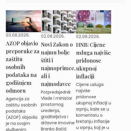
03.08.2026.
02.08.2026.
02.08.2026.
AZOP objavio
Novi Zakon o
HNB: Cijene
preporuke za
najmu bolje
usluga najviše
zaštitu
štiti i
pridonose
osobnih
najmoprimce,
ukupnoj
podataka na
ali i
inflaciji
godišnjem
najmodavce
Cijene usluga
odmoru
najviše
Potpredsjednik
pridonose
Vlade i ministar
Agencija za
ukupnoj inflaciji u
prostornog
zaštitu osobnih
srpnju, kaže se u
uređenja,
podataka
komentaru o
graditeljstva i
(AZOP) objavila
kretanju inflacije
državne imovine
je na svojim
u srpnju, koji je u
Branko Bačić
službenim