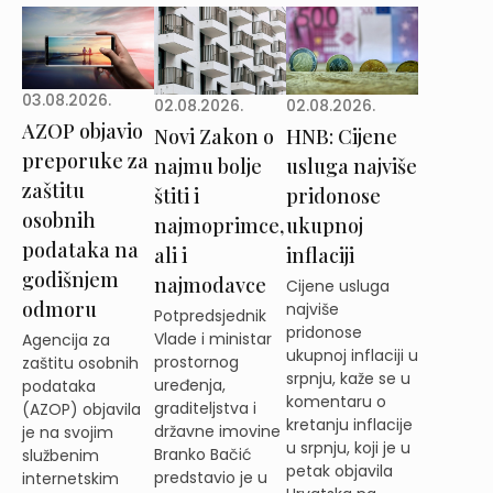
03.08.2026.
02.08.2026.
02.08.2026.
AZOP objavio
Novi Zakon o
HNB: Cijene
preporuke za
najmu bolje
usluga najviše
zaštitu
štiti i
pridonose
osobnih
najmoprimce,
ukupnoj
podataka na
ali i
inflaciji
godišnjem
najmodavce
Cijene usluga
odmoru
najviše
Potpredsjednik
pridonose
Vlade i ministar
Agencija za
ukupnoj inflaciji u
prostornog
zaštitu osobnih
srpnju, kaže se u
uređenja,
podataka
komentaru o
graditeljstva i
(AZOP) objavila
kretanju inflacije
državne imovine
je na svojim
u srpnju, koji je u
Branko Bačić
službenim
petak objavila
predstavio je u
internetskim