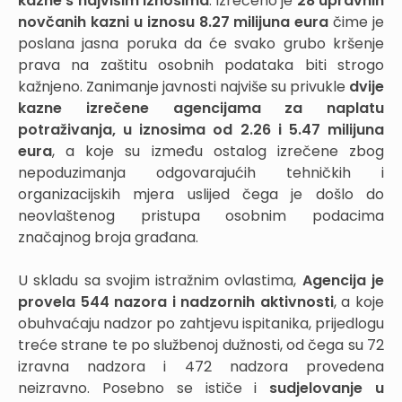
kazne s najvišim iznosima
. Izrečeno je
28 upravnih
novčanih kazni u iznosu 8.27 milijuna eura
čime je
poslana jasna poruka da će svako grubo kršenje
prava na zaštitu osobnih podataka biti strogo
kažnjeno. Zanimanje javnosti najviše su privukle
dvije
kazne izrečene agencijama za naplatu
potraživanja, u iznosima od 2.26 i 5.47 milijuna
eura
, a koje su između ostalog izrečene zbog
nepoduzimanja odgovarajućih tehničkih i
organizacijskih mjera uslijed čega je došlo do
neovlaštenog pristupa osobnim podacima
značajnog broja građana.
U skladu sa svojim istražnim ovlastima,
Agencija je
provela 544 nazora i nadzornih aktivnosti
, a koje
obuhvaćaju nadzor po zahtjevu ispitanika, prijedlogu
treće strane te po službenoj dužnosti, od čega su 72
izravna nadzora i 472 nadzora provedena
neizravno. Posebno se ističe i
sudjelovanje u