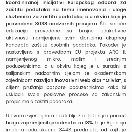
koordiniranoj inicijativi Europskog odbora za
zaštitu podataka na temu imenovanja i uloge
službenika za zaštitu podataka, a u okviru koje je
provedeno 3038 nadzornih provjera
. Što se tiče
edukacija provedene su brojne edukativne
aktivnosti namijenjene svim dionicima ukupnog
koncepta zaštite osobnih podataka. Također je
nastavljeno s provedbom EU projekta ARC II,
namijenjenog mikro, malim i srednjim
poduzetnicima, a u okviru kojeg je u suradnji s
talijanskim nadzornim tijelom te akademskom
zajednicom
razvijan inovativni web alat ”Olivia”
, s
ciljem pružanja potpore poduzetnicima kako bi
uskladili svoje poslovne procese sa zakonskim
propisima o zaštiti podataka.
U ovom izvještajnom razdoblju zabilježen je i
porast
broja zaprimljenih predmeta za 18%
te je Agencija
imala u radu ukupno 3448 predmeta, od kojih je