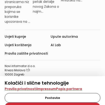
Hrvatska na...
petak detalje
stranicama niz
novog Zakona o
preporuka
najm...
kojima se
korisnike
upozorava na ...
Uvjeti kupnje
Upute autorima
Uvjeti korištenja
AI Lab
Pravila zaštite privatnosti
Novi informator d.o.o.
Kneza Mislava 7/1
10000 Zagreb
Telefon: 01/4555-454
Kolačići i slične tehnologije
Telefaks: 01/4612-553
info@informator.hr
Na našoj web stranici koristimo kolačiće i slične
Pravila privatnosti
Impressum
Popis partnera
tehnologije za pohranu, čitanje i obradu informacija na
vašem uređaju. Time poboljšavamo korisničko iskustvo,
Postavke
PRATITE NAS:
analiziramo promet na stranici te prikazujemo sadržaje i