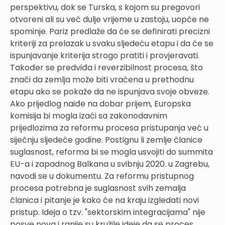
perspektivu, dok se Turska, s kojom su pregovori
otvoreni ali su već dulje vrijeme u zastoju, uopće ne
spominje. Pariz predlaže da će se definirati precizni
kriteriji za prelazak u svaku sljedeću etapu i da će se
ispunjavanje kriterija strogo pratiti i provjeravati.
Također se predviđa i reverzibilnost procesa, što
znači da zemlja može biti vraćena u prethodnu
etapu ako se pokaže da ne ispunjava svoje obveze.
Ako prijedlog naiđe na dobar prijem, Europska
komisija bi mogla izaći sa zakonodavnim
prijedlozima za reformu procesa pristupanja već u
siječnju sljedeće godine. Postignu li zemlje članice
suglasnost, reforma bi se mogla usvojiti do summita
EU-a i zapadnog Balkana u svibnju 2020. u Zagrebu,
navodi se u dokumentu. Za reformu pristupnog
procesa potrebna je suglasnost svih zemalja
članica i pitanje je kako će na kraju izgledati novi
pristup. Ideja o tzv. "sektorskim integracijama" nije
posve nova i ranije su kružile ideje da se proces