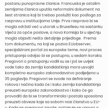
postanu punopravne članice. Francuska je ostalim
zemljama članica uputila neformalni dokument na
šest stranica koji bi trebao poslužiti kao podloga za
raspravu u institucijama Unije. Prva rasprava bi se
mogla održati već u utorak u Bruxellesu na sastanku
Vijeća za opće poslove, a nova Komisija bi u siječnju
mogla objaviti nešto detaljnije prijedloge. Prema
tom dokumentu, na koji se poziva EUobserver,
specijalizirani portal za europske teme, novi proces
pristupanja odvijao bi se postupno, u sedam koraka.
Pregovori o pristupanju vodili su se i još se uvijek
vode tako da zemlja kandidatkinja mora usvojiti
kompletno europsko zakonodavstvo podijeljeno u
35 poglavlja. Pregovori se svode na definiranje
rokova i načina kada će i kako zemlja kandidatkinja
preuzeti europsko zakonodavstvo i kako će ga
provoditi da bi se transformirala i postala sposobna
preuzeti obveze koje sa sobom nosi članstvo u EU-
u. Kada se pregovori završe, potpisuje se ugovor o