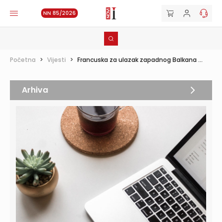
NN 85/2026
Početna
>
Vijesti
>
Francuska za ulazak zapadnog Balkana ...
Arhiva