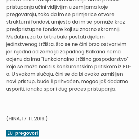
pristupanja učini vidljivijim u zemljama koje
pregovaraju, tako da im se primjerice otvore
strukturni fondovi, umjesto da im se pomaže kroz
predpristupne fondove koji su znatno skromniji.
Međutim, za to bi trebale postati dijelom
jedinstvenog tržišta, što se ne čini brzo ostvarivim
jer nijedna od zemalja zapadnog Balkana nema
ocjenu da ima "funkcionalno tržišno gospodarstvo"
koje se može nositi s konkurentskim pritiskom iz EU-
a. U svakom slučaju, čini se da bi ovako zamišljen
novi pristup, bude li prihvaćen, mogao još dodatno
usporiti, ionako spor i dug proces pristupanja.
(HINA, 17. 11. 2019.)
EU
pregovori