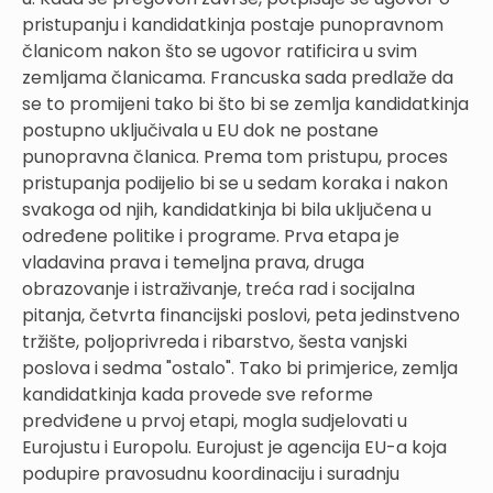
pristupanju i kandidatkinja postaje punopravnom
članicom nakon što se ugovor ratificira u svim
zemljama članicama. Francuska sada predlaže da
se to promijeni tako bi što bi se zemlja kandidatkinja
postupno uključivala u EU dok ne postane
punopravna članica. Prema tom pristupu, proces
pristupanja podijelio bi se u sedam koraka i nakon
svakoga od njih, kandidatkinja bi bila uključena u
određene politike i programe. Prva etapa je
vladavina prava i temeljna prava, druga
obrazovanje i istraživanje, treća rad i socijalna
pitanja, četvrta financijski poslovi, peta jedinstveno
tržište, poljoprivreda i ribarstvo, šesta vanjski
poslova i sedma "ostalo". Tako bi primjerice, zemlja
kandidatkinja kada provede sve reforme
predviđene u prvoj etapi, mogla sudjelovati u
Eurojustu i Europolu. Eurojust je agencija EU-a koja
podupire pravosudnu koordinaciju i suradnju