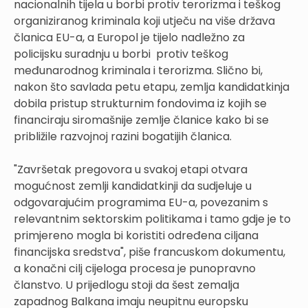
nacionalnih tijela u borbi protiv terorizma i teškog
organiziranog kriminala koji utječu na više država
članica EU-a, a Europol je tijelo nadležno za
policijsku suradnju u borbi protiv teškog
međunarodnog kriminala i terorizma. Slično bi,
nakon što savlada petu etapu, zemlja kandidatkinja
dobila pristup strukturnim fondovima iz kojih se
financiraju siromašnije zemlje članice kako bi se
približile razvojnoj razini bogatijih članica.
"Završetak pregovora u svakoj etapi otvara
mogućnost zemlji kandidatkinji da sudjeluje u
odgovarajućim programima EU-a, povezanim s
relevantnim sektorskim politikama i tamo gdje je to
primjereno mogla bi koristiti određena ciljana
financijska sredstva", piše francuskom dokumentu,
a konačni cilj cijeloga procesa je punopravno
članstvo. U prijedlogu stoji da šest zemalja
zapadnog Balkana imaju neupitnu europsku