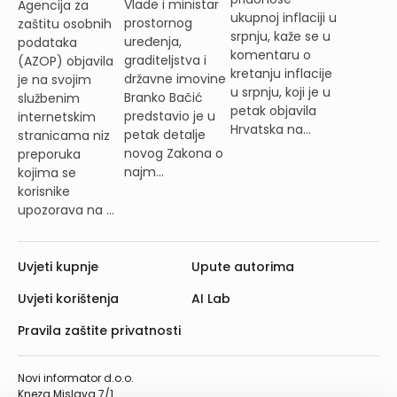
Vlade i ministar
Agencija za
ukupnoj inflaciji u
prostornog
zaštitu osobnih
srpnju, kaže se u
uređenja,
podataka
komentaru o
graditeljstva i
(AZOP) objavila
kretanju inflacije
državne imovine
je na svojim
u srpnju, koji je u
Branko Bačić
službenim
petak objavila
predstavio je u
internetskim
Hrvatska na...
petak detalje
stranicama niz
novog Zakona o
preporuka
najm...
kojima se
korisnike
upozorava na ...
Uvjeti kupnje
Upute autorima
Uvjeti korištenja
AI Lab
Pravila zaštite privatnosti
Novi informator d.o.o.
Kneza Mislava 7/1