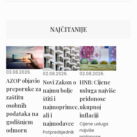
NAJČITANIJE
03.08.2026.
02.08.2026.
02.08.2026.
AZOP objavio
Novi Zakon o
HNB: Cijene
preporuke za
najmu bolje
usluga najviše
zaštitu
štiti i
pridonose
osobnih
najmoprimce,
ukupnoj
podataka na
ali i
inflaciji
godišnjem
najmodavce
Cijene usluga
odmoru
najviše
Potpredsjednik
pridonose