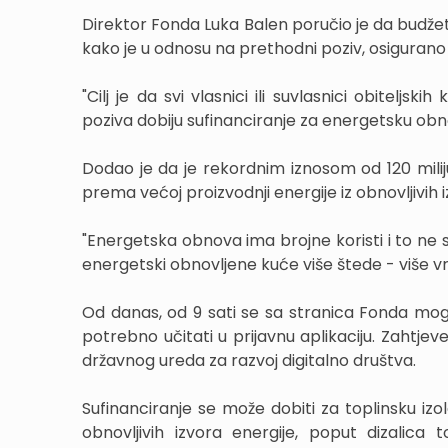
Direktor Fonda Luka Balen poručio je da budžet z
kako je u odnosu na prethodni poziv, osigurano 
"Cilj je da svi vlasnici ili suvlasnici obiteljs
poziva dobiju sufinanciranje za energetsku obn
Dodao je da je rekordnim iznosom od 120 milij
prema većoj proizvodnji energije iz obnovljivih i
"Energetska obnova ima brojne koristi i to ne sa
energetski obnovljene kuće više štede - više vri
Od danas, od 9 sati se sa stranica Fonda mogu
potrebno učitati u prijavnu aplikaciju. Zahtje
državnog ureda za razvoj digitalno društva.
Sufinanciranje se može dobiti za toplinsku izola
obnovljivih izvora energije, poput dizalica 