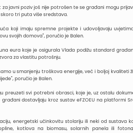
a javni poziv još nije potrošen te se građani mogu prijavit
skoro tri puta više sredstava.
kih kuća koji imaju spremne projekte i udovoljavaju uvjeti
ovu svojih domova", poručio je Balen.
una eura koje je osigurala Vlada podižu standard građan
zvora za vlastitu potrošnju.
mo u smanjenju troškova energije, već i boljoj kvaliteti ž
jede", poručio je Balen.
 preuzeti svi potrebni obrasci, koje je, uz ostalu dokume
ve građani dostavljaju kroz sustav eFZOEU na platformi Sr
ciju, energetski učinkovitu stolariju ili neki od sustava k
topline, kotlova na biomasu, solarnih panela ili foton