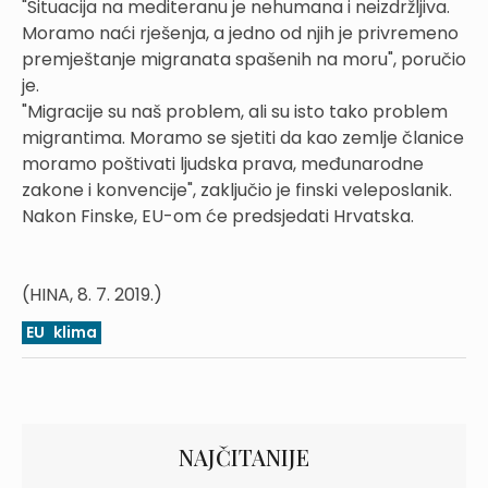
"Situacija na mediteranu je nehumana i neizdržljiva.
Moramo naći rješenja, a jedno od njih je privremeno
premještanje migranata spašenih na moru", poručio
je.
"Migracije su naš problem, ali su isto tako problem
migrantima. Moramo se sjetiti da kao zemlje članice
moramo poštivati ljudska prava, međunarodne
zakone i konvencije", zaključio je finski veleposlanik.
Nakon Finske, EU-om će predsjedati Hrvatska.
(HINA, 8. 7. 2019.)
EU
klima
NAJČITANIJE