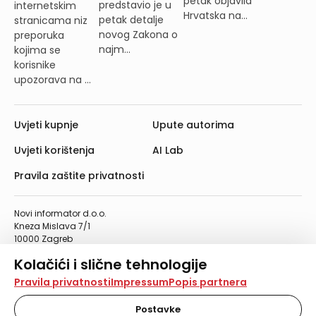
petak objavila
predstavio je u
internetskim
Hrvatska na...
petak detalje
stranicama niz
novog Zakona o
preporuka
najm...
kojima se
korisnike
upozorava na ...
Uvjeti kupnje
Upute autorima
Uvjeti korištenja
AI Lab
Pravila zaštite privatnosti
Novi informator d.o.o.
Kneza Mislava 7/1
10000 Zagreb
Telefon: 01/4555-454
Kolačići i slične tehnologije
Telefaks: 01/4612-553
info@informator.hr
Na našoj web stranici koristimo kolačiće i slične
Pravila privatnosti
Impressum
Popis partnera
tehnologije za pohranu, čitanje i obradu informacija na
vašem uređaju. Time poboljšavamo korisničko iskustvo,
Postavke
PRATITE NAS: