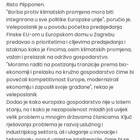
Risto Piipponen.
"Borba protiv klimatskih promjena mora biti
integrirana u sve politike Europske unije", poručio je.
Veleposlanik je u povodu početka predsjedanja
Finske EU-om u Europskom domu u Zagrebu
predavao o prioritetima i clijevima predsjedanja i
istaknuo kako je Fincima, osim klimatskih promjena,
važan i prelazak na održivo gospodarstvo.
"Moramo raditi na postizanju tranzicije prema bio-
ekonomiji i prelasku na kružno gospodarstvo čime bi
povećali kompetitivnost Europe, modernizirali
ekonomiju i zaposlili svoje građane", rekao je
veleposlanik.
Dodao je kako europsko gospodarstvo nije u lošem
stanju, no i kako je nezaposlenost mladih još uvijek
velik problem u mnogim državama članicama. Ključ
rješavanja problema je razvoj uslužnog i
industrijskog sektora, ali i ulaganje u inovacije i
tehnologiju, poput umjetne inteligencije, čime bi se