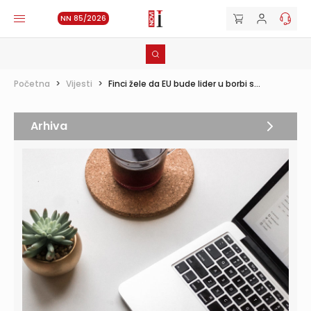
NN 85/2026
Početna
>
Vijesti
>
Finci žele da EU bude lider u borbi s...
Arhiva