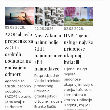
03.08.2026.
02.08.2026.
02.08.2026.
AZOP objavio
Novi Zakon o
HNB: Cijene
preporuke za
najmu bolje
usluga najviše
zaštitu
štiti i
pridonose
osobnih
najmoprimce,
ukupnoj
podataka na
ali i
inflaciji
godišnjem
najmodavce
Cijene usluga
odmoru
najviše
Potpredsjednik
pridonose
Vlade i ministar
Agencija za
ukupnoj inflaciji u
prostornog
zaštitu osobnih
srpnju, kaže se u
uređenja,
podataka
komentaru o
graditeljstva i
(AZOP) objavila
kretanju inflacije
državne imovine
je na svojim
u srpnju, koji je u
Branko Bačić
službenim