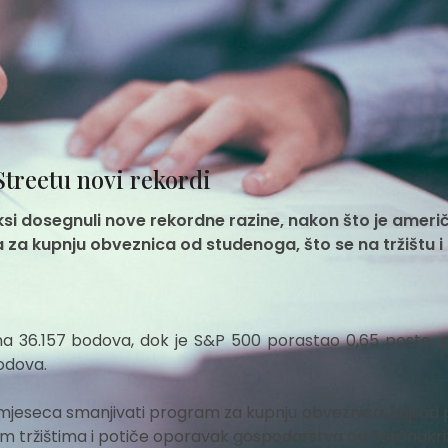
Streetu novi rekordi
eksi dosegnuli nove rekordne razine, nakon što je ameri
 za kupnju obveznica od studenoga, što se na tržištu i
 na 36.157 bodova, dok je S&P 500 porastao 0,65 posto, 
bodova.
jeseca smanjivati program za kupnju obveznica, koji od
kim tržištima i potiče oporavak gospodarstva od koronakri