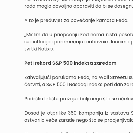
rada moglo dovoljno oporaviti da bi se dosegnu
A to je preduvjet za povećanje kamata Feda.
„Mislim da u priopćenju Fed nema ništa pose
su i inflacija i poremećaji u nabavnim lancima 
tvrtki Natixis.
Peti rekord S&P 500 indeksa zaredom
Zahvaljujući porukama Feda, na Wall Streetu s
četvrti, a S&P 500 i Nasdaq indeks peti dan za
Podršku tržištu pružaju i bolji nego što se očeki
Dosad je otprilike 360 kompanija iz sastava 
ostvarilo veće zarade nego što se procjenjivalo