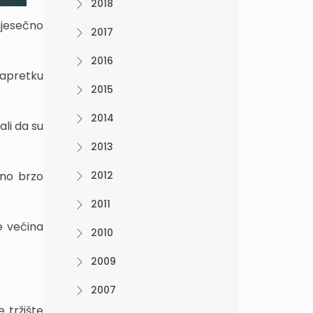
2018
mjesečno
2017
2016
napretku
2015
2014
li da su
2013
bno brzo
2012
2011
je većina
2010
2009
2007
 tržište