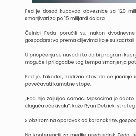
Fed je dosad kupovao obveznice za 120 mili
smanjivati za po 15 milijardi dolara.
Čelnici Feda poručili su, nakon dvodnevne 
gospodarstva prema ciljevima koje su zacrtali 
U priopćenju se navodi i to da bi program kupn
moguće i prilagodbe tog tempa smanjenja potica
Fed je, također, zadržao stav da će jačanje i
povećavati kamatne stope.
„Fed nije zaljuljao čamac. Mjesecima je dobro s
ulagača očekivala”, kaže Ryan Detrick, strateg u
S obzirom na oporavak od koronakrize, gospodars
Na konferenciji za medije predsjednik Feda J