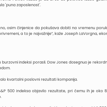
la 'puna zaposlenost'.
bno, osim činjenice da pokušava dobiti na vremenu por
privremeni, a to je najvažnije”, kaže Joseph LaVorgna, eko
u burzovni indeksi porasli. Dow Jones dosegnuo je rekordn
redom.
valo kvartalni poslovni rezultati kompanija.
S&P 500 indeksa objavilo rezultate, pri čemu ih je oko 
.