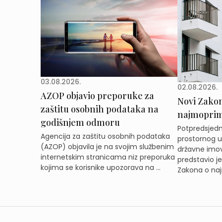
03.08.2026.
02.08.2026.
AZOP objavio preporuke za
Novi Zakon 
zaštitu osobnih podataka na
najmoprimc
godišnjem odmoru
Potpredsjedni
Agencija za zaštitu osobnih podataka
prostornog ur
(AZOP) objavila je na svojim službenim
državne imov
internetskim stranicama niz preporuka
predstavio j
kojima se korisnike upozorava na ...
Zakona o naj