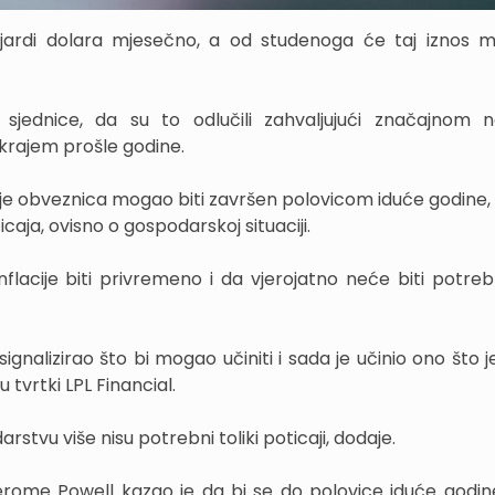
jardi dolara mjesečno, a od studenoga će taj iznos 
sjednice, da su to odlučili zahvaljujući značajnom 
krajem prošle godine.
je obveznica mogao biti završen polovicom iduće godine, a
ja, ovisno o gospodarskoj situaciji.
nflacije biti privremeno i da vjerojatno neće biti potre
ignalizirao što bi mogao učiniti i sada je učinio ono što 
 tvrtki LPL Financial.
tvu više nisu potrebni toliki poticaji, dodaje.
erome Powell kazao je da bi se do polovice iduće godine