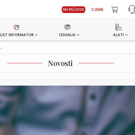
NN 85/2026
CJENIK
LIST INFORMATOR
IZDANJA
ALATI
..
Novosti