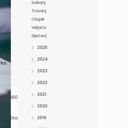
Svibanj
Travanj
Ožujak
Veljača
Siječanj
2025
2024
čka
2023
2022
2021
na 4.660
2020
 početka
2019
ze.