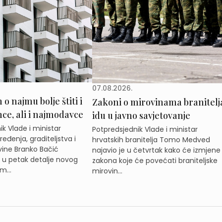
07.08.2026.
o najmu bolje štiti i
Zakoni o mirovinama branitelj
e, ali i najmodavce
idu u javno savjetovanje
k Vlade i ministar
Potpredsjednik Vlade i ministar
eđenja, graditeljstva i
hrvatskih branitelja Tomo Medved
ine Branko Bačić
najavio je u četvrtak kako će izmjene
e u petak detalje novog
zakona koje će povećati braniteljske
m...
mirovin...