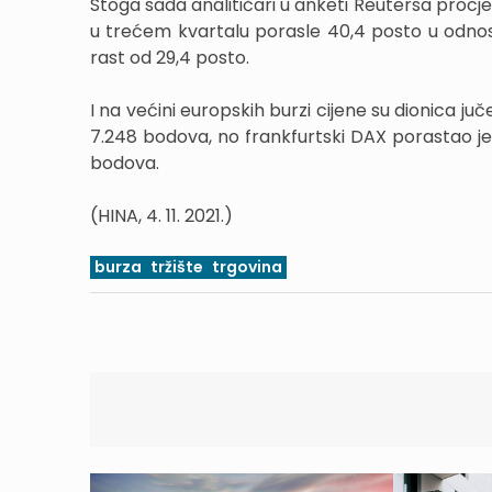
Stoga sada analitičari u anketi Reutersa procj
u trećem kvartalu porasle 40,4 posto u odnosu
rast od 29,4 posto.
I na većini europskih burzi cijene su dionica ju
7.248 bodova, no frankfurtski DAX porastao je
bodova.
(HINA, 4. 11. 2021.)
burza
tržište
trgovina