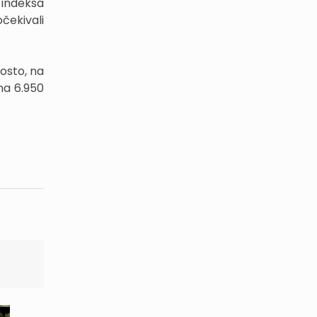
 indeksa
čekivali
posto, na
na 6.950