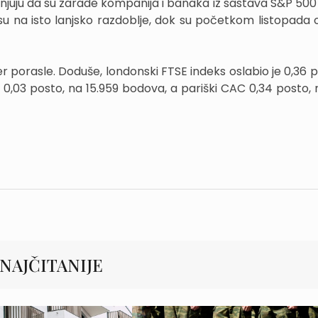
enjuju da su zarade kompanija i banaka iz sastava S&P 500
 na isto lanjsko razdoblje, dok su početkom listopada o
čer porasle. Doduše, londonski FTSE indeks oslabio je 0,36 
 0,03 posto, na 15.959 bodova, a pariški CAC 0,34 posto, 
NAJČITANIJE