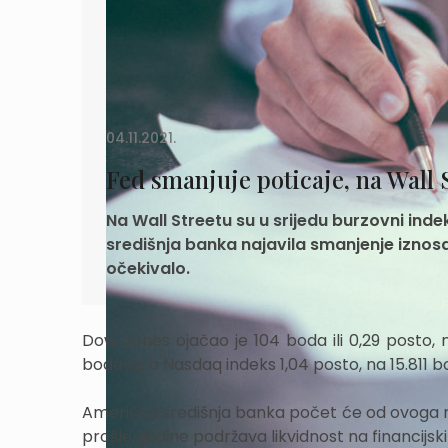
04.11.2021.
Fed smanjuje poticaje, na Wall 
Na Wall Streetu su u srijedu burzovni ind
središnja banka najavila smanjenje iznosa
očekivalo.
Dow Jones ojačao je 104 boda ili 0,29 posto,
bodova, a Nasdaq indeks 1,04 posto, na 15.811 
Američka središnja banka počet će od ovoga m
prošle godine podržava likvidnost na financijs