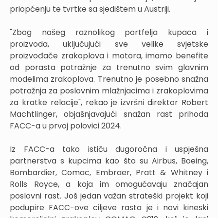
priopćenju te tvrtke sa sjedištem u Austriji.
"Zbog našeg raznolikog portfelja kupaca i
proizvoda, uključujući sve velike svjetske
proizvođače zrakoplova i motora, imamo benefite
od porasta potražnje za trenutno svim glavnim
modelima zrakoplova. Trenutno je posebno snažna
potražnja za poslovnim mlažnjacima i zrakoplovima
za kratke relacije", rekao je izvršni direktor Robert
Machtlinger, objašnjavajući snažan rast prihoda
FACC-a u prvoj polovici 2024.
Iz FACC-a tako ističu dugoročna i uspješna
partnerstva s kupcima kao što su Airbus, Boeing,
Bombardier, Comac, Embraer, Pratt & Whitney i
Rolls Royce, a koja im omogućavaju značajan
poslovni rast. Još jedan važan strateški projekt koji
podupire FACC-ove ciljeve rasta je i novi kineski