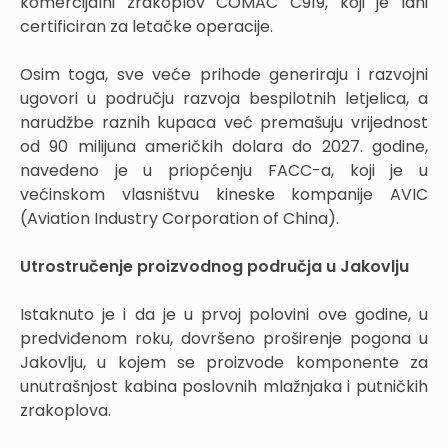
komercijalni zrakoplov COMAC C919, koji je lani
certificiran za letačke operacije.
Osim toga, sve veće prihode generiraju i razvojni
ugovori u području razvoja bespilotnih letjelica, a
narudžbe raznih kupaca već premašuju vrijednost
od 90 milijuna američkih dolara do 2027. godine,
navedeno je u priopćenju FACC-a, koji je u
većinskom vlasništvu kineske kompanije AVIC
(Aviation Industry Corporation of China).
Utrostručenje proizvodnog područja u Jakovlju
Istaknuto je i da je u prvoj polovini ove godine, u
predviđenom roku, dovršeno proširenje pogona u
Jakovlju, u kojem se proizvode komponente za
unutrašnjost kabina poslovnih mlažnjaka i putničkih
zrakoplova.