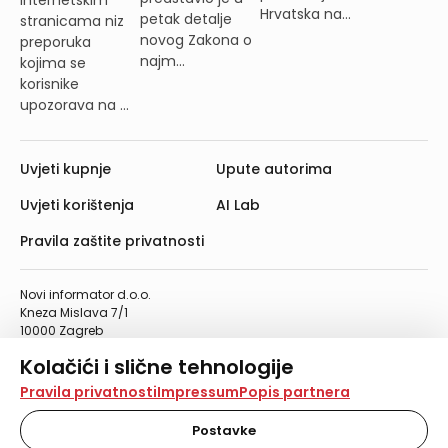
Hrvatska na...
petak detalje
stranicama niz
novog Zakona o
preporuka
najm...
kojima se
korisnike
upozorava na ...
Uvjeti kupnje
Upute autorima
Uvjeti korištenja
AI Lab
Pravila zaštite privatnosti
Novi informator d.o.o.
Kneza Mislava 7/1
10000 Zagreb
Telefon: 01/4555-454
Kolačići i slične tehnologije
Telefaks: 01/4612-553
info@informator.hr
Na našoj web stranici koristimo kolačiće i slične
Pravila privatnosti
Impressum
Popis partnera
tehnologije za pohranu, čitanje i obradu informacija na
vašem uređaju. Time poboljšavamo korisničko iskustvo,
Postavke
PRATITE NAS:
analiziramo promet na stranici te prikazujemo sadržaje i