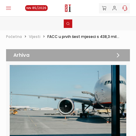
NN 85/2026
Početna
>
Vijesti
>
FACC u prvih šest mjeseci s 438,3 mil...
Arhiva