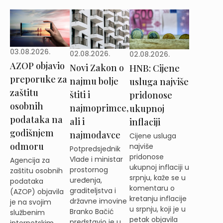
03.08.2026.
02.08.2026.
02.08.2026.
AZOP objavio
Novi Zakon o
HNB: Cijene
preporuke za
najmu bolje
usluga najviše
zaštitu
štiti i
pridonose
osobnih
najmoprimce,
ukupnoj
podataka na
ali i
inflaciji
godišnjem
najmodavce
Cijene usluga
odmoru
najviše
Potpredsjednik
pridonose
Vlade i ministar
Agencija za
ukupnoj inflaciji u
prostornog
zaštitu osobnih
srpnju, kaže se u
uređenja,
podataka
komentaru o
graditeljstva i
(AZOP) objavila
kretanju inflacije
državne imovine
je na svojim
u srpnju, koji je u
Branko Bačić
službenim
petak objavila
predstavio je u
internetskim