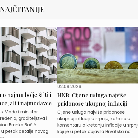
NAJČITANIJE
02.08.2026.
o najmu bolje štiti i
HNB: Cijene usluga najviše
e, ali i najmodavce
pridonose ukupnoj inflaciji
k Vlade i ministar
Cijene usluga najviše pridonose
eđenja, graditeljstva i
ukupnoj inflaciji u srpnju, kaže se u
ine Branko Bačić
komentaru o kretanju inflacije u srpnj
e u petak detalje novog
koji je u petak objavila Hrvatska na...
m...