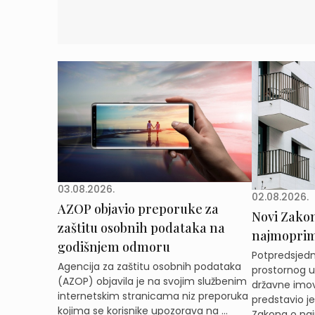
03.08.2026.
02.08.2026.
AZOP objavio preporuke za
Novi Zakon 
zaštitu osobnih podataka na
najmoprimc
godišnjem odmoru
Potpredsjedni
Agencija za zaštitu osobnih podataka
prostornog ur
(AZOP) objavila je na svojim službenim
državne imov
internetskim stranicama niz preporuka
predstavio j
kojima se korisnike upozorava na ...
Zakona o naj