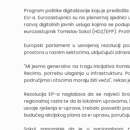
Program politike digitalizacije koju je predloži
EU-a. Eurozastupnici su na plenarnoj sjednici u
razvoj digitalnih javnih usluga kojima se podupi
eurozastupnik Tomislav Sokol (HDZ/EPP). Protiv 
Europski parlament u usvojenoj rezoluciji poz
prostora u raznim sektorima, uključujući zdrav
"Mi jesmo generalno na tragu inicijativa Komisi
Recimo, potrebu ulaganja u infrastrukturu. P
područjima i otocima moraju biti veća", rekao j
Rezolucija EP-a naglašava da se najveći broj 
regionalnoj razini te da bi lokalnim upravama, 
usvoje rješenja e-uprave, trebalo posvetiti po
budućeg akcijskog plana za e-upravu, poručuju
Sokol napominje da je u nacionalnom pla