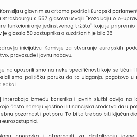
la Komisija u glavnim su crtama podržali Europski parlament
 Strasbourgu s 557 glasova usvojili "Rezoluciju o e-upravi
re funkcioniranje jedinstvenog tržišta", koju je pripremio
je glasalo 50 zastupnika a suzdržanih je bilo 36.
dravlja inicijativu Komisije za stvaranje europskih pod
stvo, pravosuđe i javnu nabavu.
je no upozorili smo na neke specifičnosti koje se tiču i H
oslali smo političku poruku da ta ulaganja, pogotovo u 
e Sokol.
interakcija između korisnika i javnih službi odvija na lo
koje često nemaju vještine ili financijska sredstva da u p
sebnu pozornost i potporu. To bi to trebao biti ključan di
 eurozastupnici.
nu oporavka i otpornosti za digitalizaciju javne