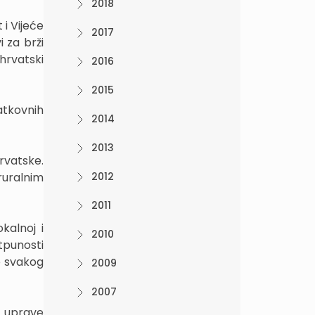
2018
 i Vijeće
2017
 za brži
 hrvatski
2016
2015
atkovnih
2014
2013
rvatske.
ruralnim
2012
2011
kalnoj i
2010
otpunosti
o svakog
2009
2007
 uprave