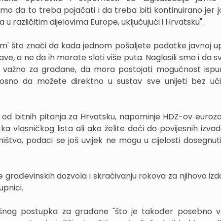
mo da to treba pojačati i da treba biti kontinuirano jer j
 različitim dijelovima Europe, uključujući i Hrvatsku".
om' što znači da kada jednom pošaljete podatke javnoj up
ave, a ne da ih morate slati više puta. Naglasili smo i da 
o važno za građane, da mora postojati mogućnost ispu
dnosno da možete direktno u sustav sve unijeti bez uči
dno od bitnih pitanja za Hrvatsku, napominje HDZ-ov euroza
atka vlasničkog lista ali ako želite doći do povijesnih izva
ništva, podaci se još uvijek ne mogu u cijelosti dosegnuti
 građevinskih dozvola i skraćivanju rokova za njihovo izd
upnici.
ovršnog postupka za građane "što je također posebno 