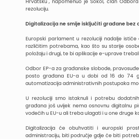
Hrvatsku", napomenuo je Sokol, član Odbora z
rezoluciju.
Digitalizacija ne smije isključiti građane bez 
Europski parlament u rezoluciji nadalje istič
različitim potrebama, kao što su starije os
položaju i drugi, te bi aplikacije e-uprave treba
Odbor EP-a za građanske slobode, pravosuđe i
posto građana EU-a u dobi od 16 do 74 godi
automatizacija administrativnih postupaka mog
U rezoluciji smo istaknuli i potrebu dodatni
građana još uvijek nema osnovnu digitalnu pi
vodećih u EU-u ali treba ulagati i u one druge k
Digitalizacija će obuhvatiti i europski p
administraciju, biti područje gdje će biti potre