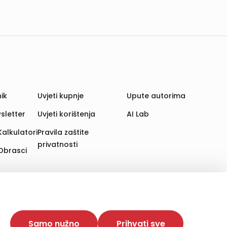
ik
Uvjeti kupnje
Upute autorima
sletter
Uvjeti korištenja
AI Lab
Kalkulatori
Pravila zaštite
privatnosti
Obrasci
aju. Time poboljšavamo korisničko iskustvo,
 više web stranica i uređaja u tu svrhu. Naši partneri
Samo nužno
Prihvati sve