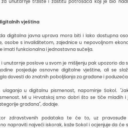
a unutarnje tržište i zaštitu potrošača koji je bio nad
digitalnih vještina
e da digitalna javna uprava mora biti i lako dostupna o
obe, osobe s invaliditetom, zajednice u nepovoljnom ek
le imati funkcionalna i jednostavna sučelja.
 unutarnje poslove u svom je mišljenju pak upozorio da
ne posjeduje osnovne digitalne vještine, ali se sla
la dovesti do znatnih poboljšanja za građane i poduzeća
h ulaganja u digitalnu pismenost, napominje Sokol
. "
Ja
smenost. Mi u Hrvatskoj smo dobri što se tiče mlađih i 
ategorije građana", dodaje.
rostor zdravstvenih podataka te će to, uz pravosuđe
bno napraviti najveći iskorak, kaže Sokol i ocjenjuje da će