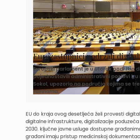
19.04.2023.
Eurozastupnici podržali digital
Europski parlament je u utorak podržao di
pojednostavili administrativni poslovi i, u
Sokol, upozorio na područja kojima se treb
razinama.
EU do kraja ovog desetljeća želi provesti digita
digitalne infrastrukture, digitalizacije poduzeća
2030. ključne javne usluge dostupne građanima 
građani imaju pristup medicinskoj dokumentaciji