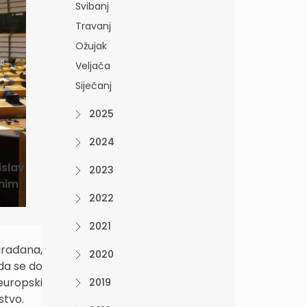
Svibanj
Travanj
Ožujak
Veljača
Siječanj
2025
2024
islav
2023
lnim
2022
2021
 građana,
2020
 da se do
europski
2019
stvo.