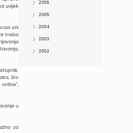
2006
oš uvijek
2005
2004
ravi oni
sve treba
2003
njavanja
tavanja,
2002
stupnik.
daka, što
 online",
avanje u
važno za