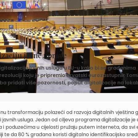
izaciju javne uprave
gitalizaciju javnih usluga u EU-u kako bi se građanima
 rezoluciji koju je pripremio hrvatski eurozastupnik Tom
a pridati više pozornosti, poput digitalizacije na loka
lnu transformaciju polazeći od razvoja digitalnih vještina
 i javnih usluga. Jedan od ciljeva programa digitalizacije je
i poduzećima u cijelosti pružaju putem interneta, da svi 
 te da 80 % građana koristi digitalno identifikacijsko sred