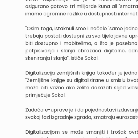
osigurano gotovo tri milijarde kuna ali "smatra
imamo ogromne razlike u dostupnosti interneta u
"Osim toga, istaknuli smo i načelo 'samo jedn
trebaju postati dostupni za sva tijela javne upr
biti dostupno i mobitelima, a što je posebn
potpisivanja i slanja obrazaca digitalno, o
skeniranja i slanja", ističe Sokol.
Digitalizacija zemljišnih knjiga također je je
"Zemljišne knjige su digitalizirane u smislu izv
može biti važno ako želite dokazati slijed vlas
primjećuje Sokol.
Zadaća e-uprave je i da pojednostavi izdavanje
svakoj fazi izgradnje zgrada, smatraju eurozast
Digitalizacijom se može smanjiti i trošak 