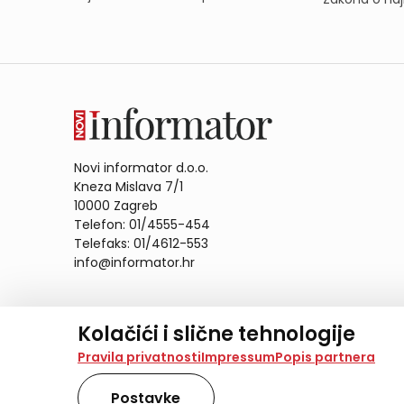
Novi informator d.o.o.
Kneza Mislava 7/1
10000 Zagreb
Telefon: 01/4555-454
Telefaks: 01/4612-553
info@informator.hr
PRATITE NAS:
Kolačići i slične tehnologije
Na našoj web stranici koristimo kolačiće i slične te
Pravila privatnosti
Impressum
Popis partnera
analiziramo promet na stranici te prikazujemo sadržaje
također koriste ove tehnologije.
Postavke