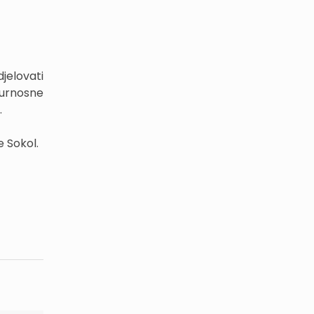
jelovati
gurnosne
.
e Sokol.