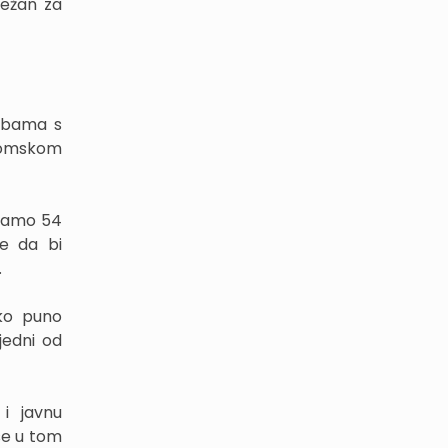
ležan za
sobama s
onomskom
 samo 54
že da bi
.
ko puno
jedni od
 i javnu
 se u tom