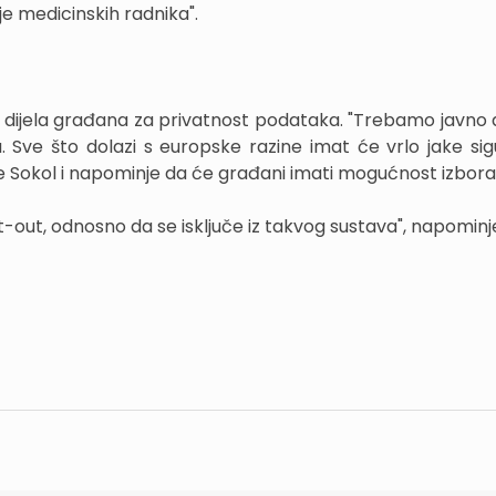
je medicinskih radnika".
e dijela građana za privatnost podataka. "Trebamo javno d
. Sve što dolazi s europske razine imat će vrlo jake si
že Sokol i napominje da će građani imati mogućnost izbora
t-out, odnosno da se isključe iz takvog sustava", napominj