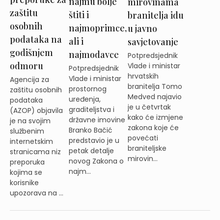
najmu bolje
mirovinama
zaštitu
štiti i
branitelja idu
osobnih
najmoprimce,
u javno
podataka na
ali i
savjetovanje
godišnjem
najmodavce
Potpredsjednik
odmoru
Vlade i ministar
Potpredsjednik
hrvatskih
Vlade i ministar
Agencija za
branitelja Tomo
prostornog
zaštitu osobnih
Medved najavio
uređenja,
podataka
je u četvrtak
graditeljstva i
(AZOP) objavila
kako će izmjene
državne imovine
je na svojim
zakona koje će
Branko Bačić
službenim
povećati
predstavio je u
internetskim
braniteljske
petak detalje
stranicama niz
mirovin...
novog Zakona o
preporuka
najm...
kojima se
korisnike
upozorava na ...