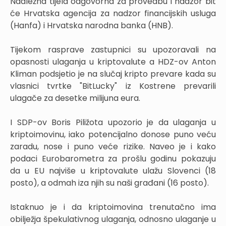
Nadležna tijela odgovorna za provedbu i nadzor bit
će Hrvatska agencija za nadzor financijskih usluga
(Hanfa) i Hrvatska narodna banka (HNB).
Tijekom rasprave zastupnici su upozoravali na
opasnosti ulaganja u kriptovalute a HDZ-ov Anton
Kliman podsjetio je na slučaj kripto prevare kada su
vlasnici tvrtke "BitLucky" iz Kostrene prevarili
ulagače za desetke milijuna eura.
I SDP-ov Boris Piližota upozorio je da ulaganja u
kriptoimovinu, iako potencijalno donose puno veću
zaradu, nose i puno veće rizike. Naveo je i kako
podaci Eurobarometra za prošlu godinu pokazuju
da u EU najviše u kriptovalute ulažu Slovenci (18
posto), a odmah iza njih su naši građani (16 posto).
Istaknuo je i da kriptoimovina trenutačno ima
obilježja špekulativnog ulaganja, odnosno ulaganje u