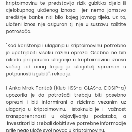
kriptoimovinu te predstavlja rizik gubitka dijela ili
cjelokupnog uloženog iznosa jer nema jamstvo
središnje banke niti bilo kojeg javnog tijela. Uz to,
uloženi iznos nije osiguran tj. nije u sustavu zaštite
potrošača.
"Kod korištenja i ulaganja u kriptoimovinu potrebno
je upotrijebiti visoku razinu opreza. Osobno ne bih
nikada preporučio ulaganje u kriptoimovinu iznosa
većeg od onog kojeg je ulagatelj spreman u
potpunosti izgubiti", rekao je.
I Anka Mrak Taritaš (Klub HSS-a, GLAS-a, DOSIP-a)
upozorila je da potrošači trebaju biti posebno
oprezni i biti informirani o rizicima vezanim uz
ulaganja u kriptoimovinu. Istaknula je i važnost
transparentnosti u objavljivanju podataka, a
investitori bi trebali dobiti sve potrebne informacije
prije nego ulože svoj novac u kriptoimovinu.