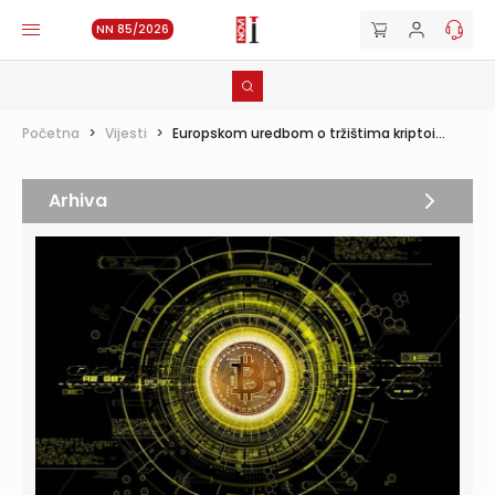
NN 85/2026
Početna
>
Vijesti
>
Europskom uredbom o tržištima kriptoi...
Arhiva