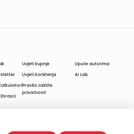
ik
Uvjeti kupnje
Upute autorima
sletter
Uvjeti korištenja
AI Lab
Kalkulatori
Pravila zaštite
privatnosti
Obrasci
aju. Time poboljšavamo korisničko iskustvo,
 više web stranica i uređaja u tu svrhu. Naši partneri