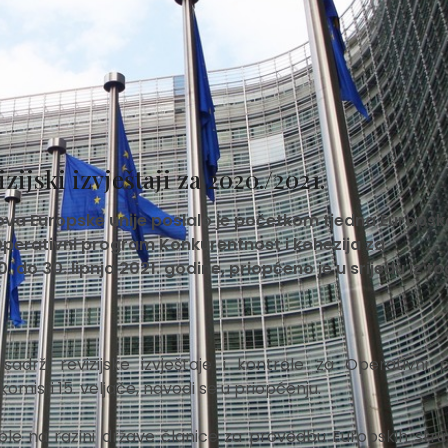
ijski izvještaji za 2020./2021.
ova Europske unije poslalo je početkom tjedna Europsk
za Operativni program Konkurentnost i kohezija za
do 30. lipnja 2021. godine, priopćeno je u srijedu iz to
i sadrži revizijske izvještaje i kontrole za Operativni
misiji 15. veljače, navodi se u priopćenju.
le na razini države članice za provedbu Europskih struk