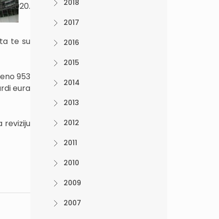
2018
ja 2020.
2017
ata te su
2016
2015
ereno 953
2014
ardi eura
2013
 reviziju
2012
2011
2010
2009
2007