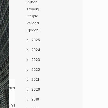
Svibanj
Travanj
Ožujak
Veljača
Siječanj
2025
2024
oj
2023
g
2022
2021
 program
2020
2019
turnih i