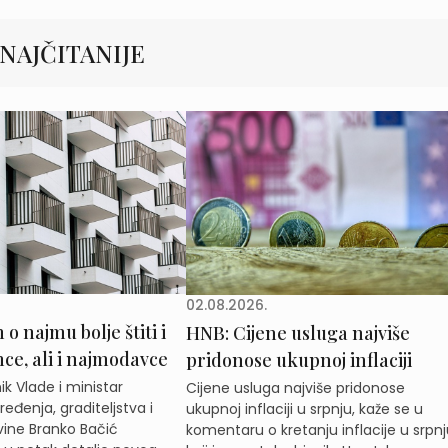
NAJČITANIJE
02.08.2026.
o najmu bolje štiti i
HNB: Cijene usluga najviše
e, ali i najmodavce
pridonose ukupnoj inflaciji
k Vlade i ministar
Cijene usluga najviše pridonose
eđenja, graditeljstva i
ukupnoj inflaciji u srpnju, kaže se u
ine Branko Bačić
komentaru o kretanju inflacije u srpnj