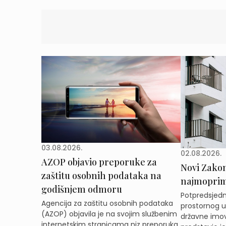
03.08.2026.
02.08.2026.
AZOP objavio preporuke za
Novi Zakon 
zaštitu osobnih podataka na
najmoprimc
godišnjem odmoru
Potpredsjedni
Agencija za zaštitu osobnih podataka
prostornog ur
(AZOP) objavila je na svojim službenim
državne imov
internetskim stranicama niz preporuka