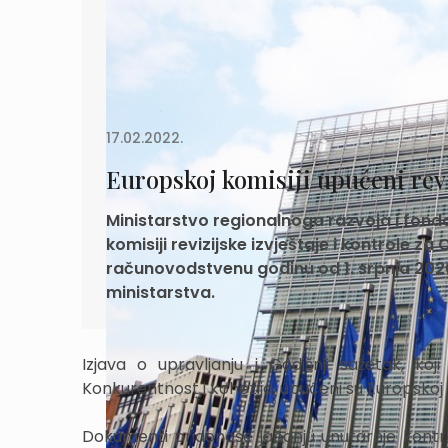
17.02.2022.
Europskoj komisiji upućeni reviz
Ministarstvo regionalnoga razvoja i fond
komisiji revizijske izvještaje i kontrole 
računovodstvenu godinu od 1. srpnja 2020. 
ministarstva.
Izjava o upravljanju i Godišnji sažetak, koj
Konkurentnost i kohezija, upućeni su Europskoj ko
Dokumenti pridonose jačanju unutarnje kontro