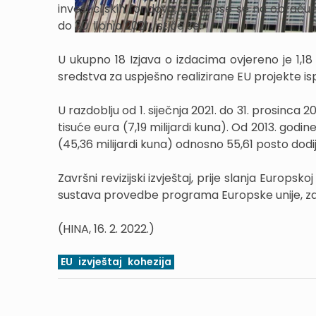
investicijskih fondova, a odnose se na obraču
do 30. lipnja 2021., ističe se.
U ukupno 18 Izjava o izdacima ovjereno je 1,18 m
sredstva za uspješno realizirane EU projekte i
U razdoblju od 1. siječnja 2021. do 31. prosinca 
tisuće eura (7,19 milijardi kuna). Od 2013. godin
(45,36 milijardi kuna) odnosno 55,61 posto dodij
Završni revizijski izvještaj, prije slanja Europsko
sustava provedbe programa Europske unije, zak
(HINA, 16. 2. 2022.)
EU
izvještaj
kohezija