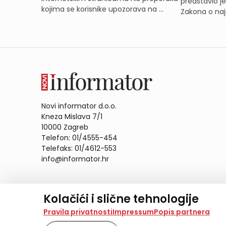
predstavio j
kojima se korisnike upozorava na ...
Zakona o naj
Novi informator d.o.o.
Kneza Mislava 7/1
10000 Zagreb
Telefon: 01/4555-454
Telefaks: 01/4612-553
info@informator.hr
PRATITE NAS:
Kolačići i slične tehnologije
Na našoj web stranici koristimo kolačiće i slične te
Pravila privatnosti
Impressum
Popis partnera
analiziramo promet na stranici te prikazujemo sadržaje