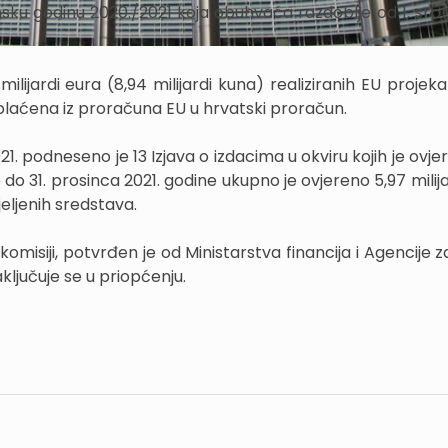
nsku godinu 2020./2021 koja obuhvaća razdoblje od 1. srpn
ilijardi eura (8,94 milijardi kuna) realiziranih EU projek
splaćena iz proračuna EU u hrvatski proračun.
2021. podneseno je 13 Izjava o izdacima u okviru kojih je ovj
e do 31. prosinca 2021. godine ukupno je ovjereno 5,97 milij
eljenih sredstava.
j komisiji, potvrđen je od Ministarstva financija i Agencije za
ljučuje se u priopćenju.