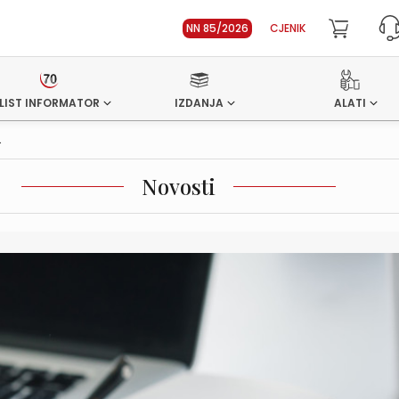
NN 85/2026
CJENIK
LIST INFORMATOR
IZDANJA
ALATI
.
Novosti