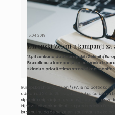
15.04.2019.
Europski Zeleni u kampanji za 
'Spitzenkandidati' europskih Zelenih/Eur
Bruxellesu u kampanju za europske izbore p
skladu s prioritetima stranačkog manifes
Europska stranka Zeleni/EFA je na političkom s
održati od 23. do 26. svibnja, a fokus će biti n
sigurnim migracijama, vladavini prava i prave
Njihovi 'spitzenkandidati' za predsjednika Euro
istaknuli su da će se Zeleni zauzimati za ekolog