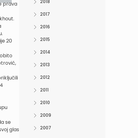
2018
e prava
2017
ckhout.
a
2016
u.
2015
ije 20
2014
sobito
trović,
2013
ključili
2012
 4
2011
2010
kupu
2009
da se
2007
voj glas