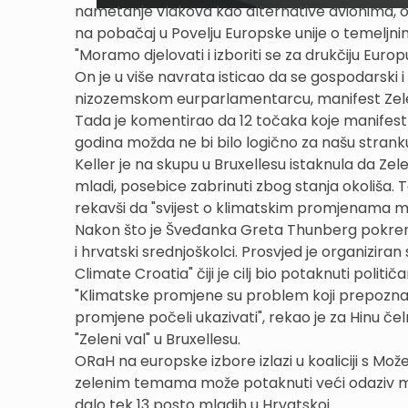
nametanje vlakova kao alternative avionima, o
na pobačaj u Povelju Europske unije o temeljn
"Moramo djelovati i izboriti se za drukčiju Europu
On je u više navrata isticao da se gospodarski 
nizozemskom eurparlamentarcu, manifest Zelen
Tada je komentirao da 12 točaka koje manifest Zel
godina možda ne bi bilo logično za našu stranku, 
Keller je na skupu u Bruxellesu istaknula da Zele
mladi, posebice zabrinuti zbog stanja okoliša. 
rekavši da "svijest o klimatskim promjenama me
Nakon što je Šveđanka Greta Thunberg pokrenul
i hrvatski srednjoškolci. Prosvjed je organizir
Climate Croatia" čiji je cilj bio potaknuti poli
"Klimatske promjene su problem koji prepoznaju 
promjene počeli ukazivati", rekao je za Hinu če
"Zeleni val" u Bruxellesu.
ORaH na europske izbore izlazi u koaliciji s Mo
zelenim temama može potaknuti veći odaziv mlad
dalo tek 13 posto mladih u Hrvatskoj.