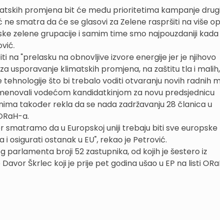
klimatskih promjena bit će među prioritetima kampanje drug
ić ne smatra da će se glasovi za Zelene raspršiti na više op
ske zelene grupacije i samim time smo najpouzdaniji kada
vić.
i na "prelasku na obnovljive izvore energije jer je njihovo
a usporavanje klimatskih promjena, na zaštitu tla i malih,
e tehnologije što bi trebalo voditi otvaranju novih radnih 
ni imenovali vodećom kandidatkinjom za novu predsjednicu
enima također rekla da se nada zadržavanju 28 članica u
 ORaH-a.
jer smatramo da u Europskoj uniji trebaju biti sve europske
i osigurati ostanak u EU", rekao je Petrović.
 parlamenta broji 52 zastupnika, od kojih je šestero iz
 Davor Škrlec koji je prije pet godina ušao u EP na listi OR