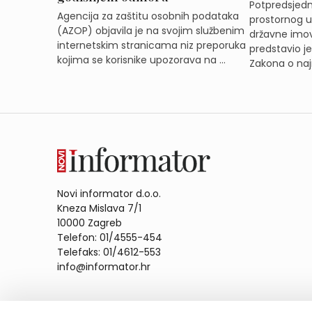
Potpredsjedni
Agencija za zaštitu osobnih podataka
prostornog ur
(AZOP) objavila je na svojim službenim
državne imov
internetskim stranicama niz preporuka
predstavio j
kojima se korisnike upozorava na ...
Zakona o naj
Novi informator d.o.o.
Kneza Mislava 7/1
10000 Zagreb
Telefon: 01/4555-454
Telefaks: 01/4612-553
info@informator.hr
PRATITE NAS: