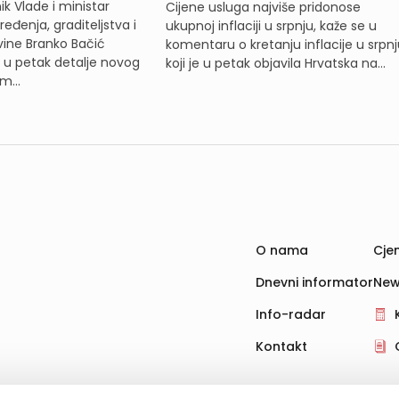
k Vlade i ministar
Cijene usluga najviše pridonose
eđenja, graditeljstva i
ukupnoj inflaciji u srpnju, kaže se u
ine Branko Bačić
komentaru o kretanju inflacije u srpnj
e u petak detalje novog
koji je u petak objavila Hrvatska na...
m...
O nama
Cjen
Dnevni informator
New
Info-radar
Kontakt