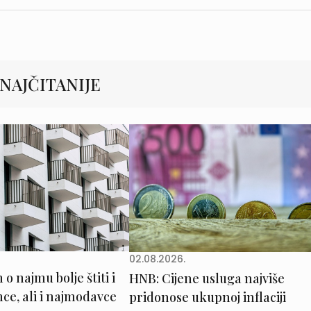
NAJČITANIJE
02.08.2026.
o najmu bolje štiti i
HNB: Cijene usluga najviše
e, ali i najmodavce
pridonose ukupnoj inflaciji