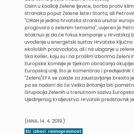
Osim u koaliciji Zelene ljevice, borba protiv 
stranaka poput Zelene liste i Starta, ali Petrov
"ORaH je jedina hrvatska stranka unutar europ
progovara o zelenim temama", uvjeren je Petro
Istaknuo je da će fokus kampanje u Hrvatskoj bit
uvođenje u energetski sustav Hrvatske ključno z
ekoloških proizvođača, ali i na ulaganje u zelen
Ska Keller, koju su i na prošlim izborima Zele
Europske komisije je tijekom obraćanja okuplj
Europskoj uniji, što je komentirao i predsjednik
"Zeleni/EFA se zalaže za zaustavljanje brexita 
pa se nadam da će Velika Britanija biti pametna 
Grupacija Zelenih u trenutnom sazivu Europskog
Ujedinjenog Kraljevstva. Hrvatski predstavnik je
(HINA, 14. 4. 2019.)
EU
izbori
ravnopravnost