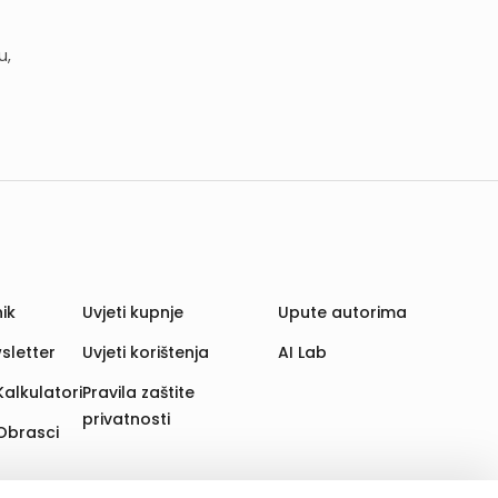
u,
ik
Uvjeti kupnje
Upute autorima
sletter
Uvjeti korištenja
AI Lab
Kalkulatori
Pravila zaštite
privatnosti
Obrasci