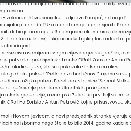
siguravanje pristojnog minimalnog dohotka te uključivanj
im pravima.
 - zelenu, održivu, socijalnu i uključivu Europu", rekao je Ei
i socijalni plan rada EU-a mora temeljito promijeniti. Prem
ih dobio je na skupu u Berlinu jasnu ekonomsku dimenzij
enih formulira više sliči na industrijski plan rada, što "pr
ali sada jest".
ni više nisu osamljeni u svojim ciljevima jer su građani, a o
To je potvrdio i predsjednik stranke ORaH Zorislav Antun Pe
đu mladima jača, što su i pokazali izlaskom na ulice".
a globalni pokret "Petkom za budućnost", njemu su se pri
an sredinom ožujka putem Facebook stranice "School Strike
tičare na rješavanje problema klimatskih promjena.
mlade generacije, a europski Zeleni su prvi koji su na te
lnik ORaH-a Zorislav Antun Petrović koji je prisustvovao s
žemo! i Novom ljevicom, a novi predsjednik stranke vjeruje 
ih na izborima nego što je to bilo 2014. godine kada je s