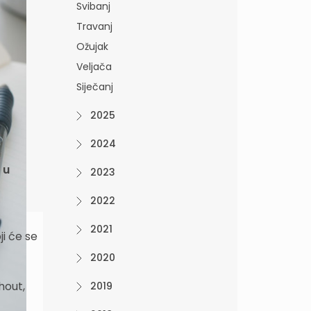
Svibanj
Travanj
Ožujak
Veljača
Siječanj
2025
2024
 u
2023
2022
2021
i će se
2020
hout,
2019