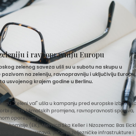
zeleniju i ravnopravniju Europu
opskog zelenog saveza ušli su u subotu na skupu u
ozivom na zeleniju, ravnopravniju i uključiviju Europu,
ta usvojenog krajem godine u Berlinu.
kupu "Zeleni val" ušla u kampanju pred europske izbore koj
a borbi protiv klimatskih promjena, ravnopravnosti spolova,
dnom oporezivanju.
pske komisije (EK), Njemica Ska Keller i Nizozemac Bas Eick
izaciju gospodarstava, jačanje željezničke infrastrukture i