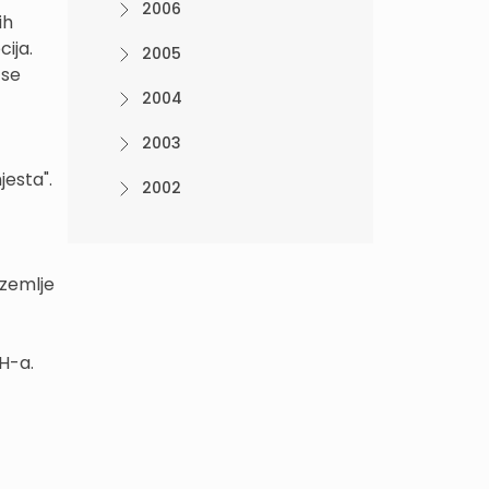
2006
ih
cija.
2005
 se
2004
2003
mjesta".
2002
 zemlje
aH-a.