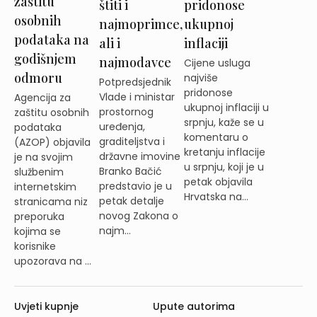
zaštitu
štiti i
pridonose
osobnih
najmoprimce,
ukupnoj
podataka na
ali i
inflaciji
godišnjem
najmodavce
Cijene usluga
odmoru
najviše
Potpredsjednik
pridonose
Vlade i ministar
Agencija za
ukupnoj inflaciji u
prostornog
zaštitu osobnih
srpnju, kaže se u
uređenja,
podataka
komentaru o
graditeljstva i
(AZOP) objavila
kretanju inflacije
državne imovine
je na svojim
u srpnju, koji je u
Branko Bačić
službenim
petak objavila
predstavio je u
internetskim
Hrvatska na...
petak detalje
stranicama niz
novog Zakona o
preporuka
najm...
kojima se
korisnike
upozorava na ...
Uvjeti kupnje
Upute autorima