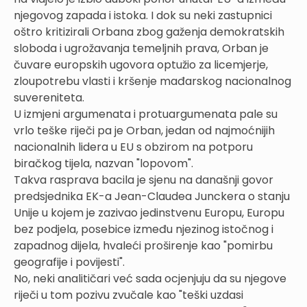
njegovog zapada i istoka. I dok su neki zastupnici
oštro kritizirali Orbana zbog gaženja demokratskih
sloboda i ugrožavanja temeljnih prava, Orban je
čuvare europskih ugovora optužio za licemjerje,
zloupotrebu vlasti i kršenje mađarskog nacionalnog
suvereniteta.
U izmjeni argumenata i protuargumenata pale su
vrlo teške riječi pa je Orban, jedan od najmoćnijih
nacionalnih lidera u EU s obzirom na potporu
biračkog tijela, nazvan "lopovom".
Takva rasprava bacila je sjenu na današnji govor
predsjednika EK-a Jean-Claudea Junckera o stanju
Unije u kojem je zazivao jedinstvenu Europu, Europu
bez podjela, posebice između njezinog istočnog i
zapadnog dijela, hvaleći proširenje kao "pomirbu
geografije i povijesti".
No, neki analitičari već sada ocjenjuju da su njegove
riječi u tom pozivu zvučale kao "teški uzdasi