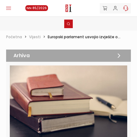
NN 85/2026
Početna
>
Vijesti
>
Europski parlament usvojio izvješće o...
Arhiva