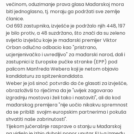
većinom, oduzimanje prava glasa Mađarskoj mora
biti jednoglasno, tj. moraju ga podržati sve zemlje
članice.
Od 693 zastupnika, izvješće je podržalo njih 448, 197
je bilo protiv, a 48 suzdržano, što znači da su zeleno
svijetlo izvješću koje je mađarski premijer Viktor
Orban odlučno odbacio kao "pristrano,
ucjenjenivačko i uvredljivo" za mađarski narod, dali i
zastupnici iz Europske pučke stranke (EPP) pod
palicom Manfreda Webera koji je netom objavio
kandidaturu za spitzenkandidata.
Weber je još sinoć potvrdio da će glasati za izvješće,
obrazloživši to riječima da je "uvijek zagovarao
izgradnju mostova i želi tako i nastaviti", ali da kod
mađarskog premijera "nije uočio nikakvu spremnost
da se približi svojim europskim partnerima i pokuša
shvatiti naše zabrinutosti".
Tijekom jučerašnje rasprave o stanju u Mađarskoj
na vidjelo je izbio duboki ponor unutar EU-a između