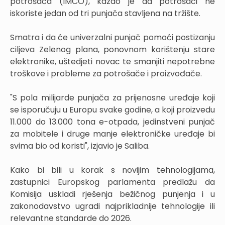
potrošača (IMCO), kazao je da potrošači ne
iskoriste jedan od tri punjača stavljena na tržište.
Smatra i da će univerzalni punjač pomoći postizanju
ciljeva Zelenog plana, ponovnom korištenju stare
elektronike, uštedjeti novac te smanjiti nepotrebne
troškove i probleme za potrošače i proizvođače.
"S pola milijarde punjača za prijenosne uređaje koji
se isporučuju u Europu svake godine, a koji proizvedu
11.000 do 13.000 tona e-otpada, jedinstveni punjač
za mobitele i druge manje elektroničke uređaje bi
svima bio od koristi", izjavio je Saliba.
Kako bi bili u korak s novijim tehnologijama,
zastupnici Europskog parlamenta predlažu da
Komisija uskladi rješenja bežičnog punjenja i u
zakonodavstvo ugradi najprikladnije tehnologije ili
relevantne standarde do 2026.