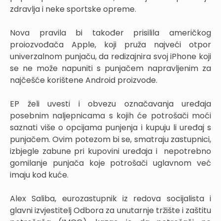
zdravlja i neke sportske opreme.
Nova pravila bi također prisilila američkog
proiozvođača Apple, koji pruža najveći otpor
univerzalnom punjaču, da redizajnira svoj iPhone koji
se ne može napuniti s punjačem napravljenim za
najčešće korištene Android proizvode.
EP želi uvesti i obvezu označavanja uređaja
posebnim naljepnicama s kojih će potrošači moći
saznati više o opcijama punjenja i kupuju li uređaj s
punjačem. Ovim potezom bi se, smatraju zastupnici,
izbjegle zabune pri kupovini uređaja i nepotrebno
gomilanje punjača koje potrošači uglavnom već
imaju kod kuće.
Alex Saliba, eurozastupnik iz redova socijalista i
glavni izvjestitelj Odbora za unutarnje tržište i zaštitu