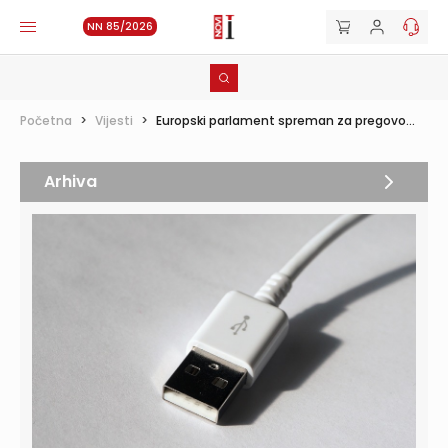
NN 85/2026
Početna
>
Vijesti
>
Europski parlament spreman za pregovo...
Arhiva