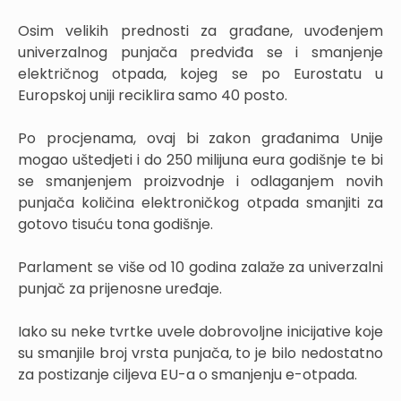
Osim velikih prednosti za građane, uvođenjem
univerzalnog punjača predviđa se i smanjenje
električnog otpada, kojeg se po Eurostatu u
Europskoj uniji reciklira samo 40 posto.
Po procjenama, ovaj bi zakon građanima Unije
mogao uštedjeti i do 250 milijuna eura godišnje te bi
se smanjenjem proizvodnje i odlaganjem novih
punjača količina elektroničkog otpada smanjiti za
gotovo tisuću tona godišnje.
Parlament se više od 10 godina zalaže za univerzalni
punjač za prijenosne uređaje.
Iako su neke tvrtke uvele dobrovoljne inicijative koje
su smanjile broj vrsta punjača, to je bilo nedostatno
za postizanje ciljeva EU-a o smanjenju e-otpada.