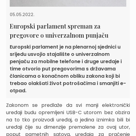
05.05.2022.
Europski parlament spreman za
pregovore o univerzalnom punjaču
Europski parlament je na plenarnoj sjednici u
srijedu usvojio stajalište o univerzalnom
penjaču za mobilne telefone i druge uređaje i
time otvorio put pregovorima s državama
članicama o konačnom obliku zakona koji bi
trebao olakšati život potrošačima i smanjiti e-
otpad.
Zakonom se predlaže da svi manji elektronički
uređaji budu opremljeni USB-C utorom bez obzira
na to tko proizvodi uređaj, a jedina iznimka bili bi
uređaji čije su dimenzije premalene za ovaj utor,
poput pametnih satova, uređaja za praćenje