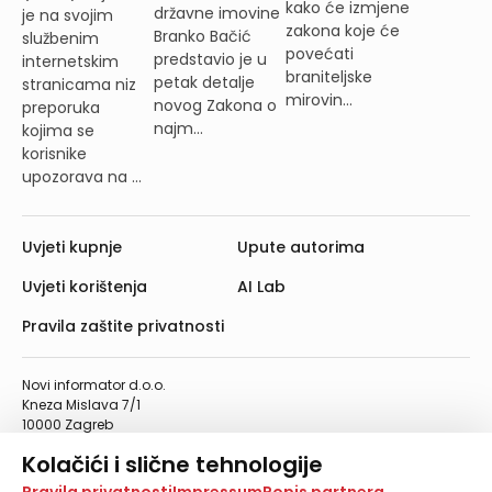
kako će izmjene
državne imovine
je na svojim
zakona koje će
Branko Bačić
službenim
povećati
predstavio je u
internetskim
braniteljske
petak detalje
stranicama niz
mirovin...
novog Zakona o
preporuka
najm...
kojima se
korisnike
upozorava na ...
Uvjeti kupnje
Upute autorima
Uvjeti korištenja
AI Lab
Pravila zaštite privatnosti
Novi informator d.o.o.
Kneza Mislava 7/1
10000 Zagreb
Telefon: 01/4555-454
Kolačići i slične tehnologije
Telefaks: 01/4612-553
info@informator.hr
Na našoj web stranici koristimo kolačiće i slične