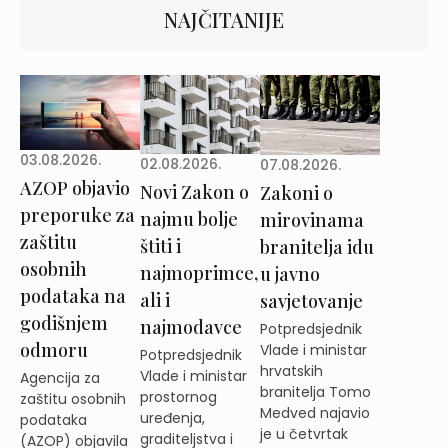
NAJČITANIJE
03.08.2026.
02.08.2026.
07.08.2026.
AZOP objavio
Novi Zakon o
Zakoni o
preporuke za
najmu bolje
mirovinama
zaštitu
štiti i
branitelja idu
osobnih
najmoprimce,
u javno
podataka na
ali i
savjetovanje
godišnjem
najmodavce
Potpredsjednik
odmoru
Vlade i ministar
Potpredsjednik
hrvatskih
Vlade i ministar
Agencija za
branitelja Tomo
prostornog
zaštitu osobnih
Medved najavio
uređenja,
podataka
je u četvrtak
graditeljstva i
(AZOP) objavila