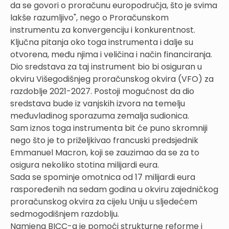
da se govori o proračunu europodručja, što je svima
lakše razumljivo", nego o Proračunskom
instrumentu za konvergenciju i konkurentnost.
Ključna pitanja oko toga instrumenta i dalje su
otvorena, među njima i veličina i način financiranja.
Dio sredstava za taj instrument bio bi osiguran u
okviru Višegodišnjeg proračunskog okvira (VFO) za
razdoblje 2021-2027. Postoji mogućnost da dio
sredstava bude iz vanjskih izvora na temelju
međuvladinog sporazuma zemalja sudionica.
Sam iznos toga instrumenta bit će puno skromniji
nego što je to priželjkivao francuski predsjednik
Emmanuel Macron, koji se zauzimao da se za to
osigura nekoliko stotina milijardi eura.
Sada se spominje omotnica od 17 milijardi eura
raspoređenih na sedam godina u okviru zajedničkog
proračunskog okvira za cijelu Uniju u sljedećem
sedmogodišnjem razdoblju.
Namjena BICC-a je pomoći strukturne reforme i