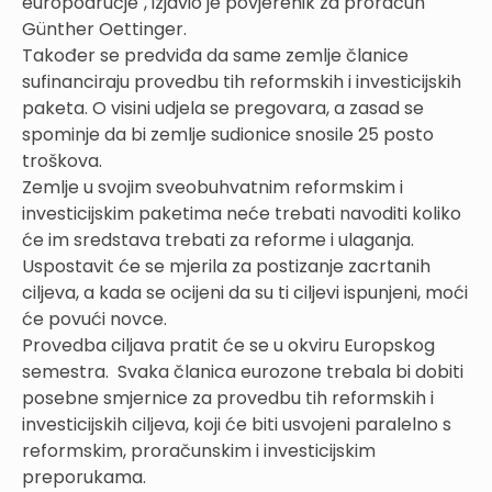
europodručje", izjavio je povjerenik za proračun
Günther Oettinger.
Također se predviđa da same zemlje članice
sufinanciraju provedbu tih reformskih i investicijskih
paketa. O visini udjela se pregovara, a zasad se
spominje da bi zemlje sudionice snosile 25 posto
troškova.
Zemlje u svojim sveobuhvatnim reformskim i
investicijskim paketima neće trebati navoditi koliko
će im sredstava trebati za reforme i ulaganja.
Uspostavit će se mjerila za postizanje zacrtanih
ciljeva, a kada se ocijeni da su ti ciljevi ispunjeni, moći
će povući novce.
Provedba ciljava pratit će se u okviru Europskog
semestra. Svaka članica eurozone trebala bi dobiti
posebne smjernice za provedbu tih reformskih i
investicijskih ciljeva, koji će biti usvojeni paralelno s
reformskim, proračunskim i investicijskim
preporukama.