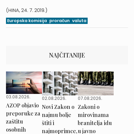
(HINA, 24. 7. 2019.)
Europska komisija
proračun
valuta
NAJČITANIJE
03.08.2026.
02.08.2026.
07.08.2026.
AZOP objavio
Novi Zakon o
Zakoni o
preporuke za
najmu bolje
mirovinama
zaštitu
štiti i
branitelja idu
osobnih
najmoprimce,
u javno