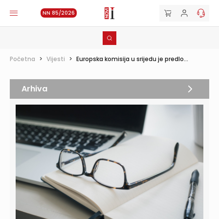
NN 85/2026
Početna
>
Vijesti
>
Europska komisija u srijedu je predlo...
Arhiva