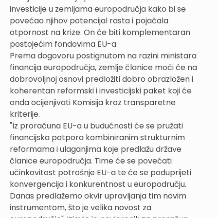
investicije u zemljama europodručja kako bi se
povećao njihov potencijal rasta i pojačala
otpornost na krize. On će biti komplementaran
postojećim fondovima EU-a.
Prema dogovoru postignutom na razini ministara
financija europodručja, zemlje članice moći će na
dobrovoljnoj osnovi predložiti dobro obrazložen i
koherentan reformski i investicijski paket koji će
onda ocijenjivati Komisija kroz transparetne
kriterije.
"Iz proračuna EU-a u budućnosti će se pružati
financijska potpora kombiniranim strukturnim
reformama i ulaganjima koje predlažu države
članice europodručja. Time će se povećati
učinkovitost potrošnje EU-a te će se poduprijeti
konvergencija i konkurentnost u europodručju.
Danas predlažemo okvir upravljanja tim novim
instrumentom, što je velika novost za