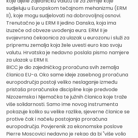
koje dijele zajedničku valutu te za zemlje koje
sudjeluju u Europskom tečajnom mehanizmu (ERM
II), koje mogu sudjelovati na dobrovoljnoj osnovi.
Trenutačno je u ERM II jedino Danska, koja ima
izuzeće od obveze uvođenja eura. ERM II je
svojevrsna čekaonica za ulazak u eurozonu i služi za
pripremu zemalja koja žele uvesti euro kao svoju
valutu. Hrvatska je nedavno poslala pismo namjere
za ulazak u ERM II.
BICC je dio zajedničkog proračuna svih zemalja
članica EU-a. Oko same ideje zasebnog proračuna
europodručja postoji veliko neslaganje između
pristaša proračunske discipline koje predvode
Nizozemska i Njemačka te južnih članica koje traže
više solidarnosti. Samo ime novog instrumenta
pokazuje koliko su velike razlike, sjeverne članice se
protive čak i načelu postojanja proračuna
europodručja. Povjerenik za ekonomske poslove
Pierre Moscovici nedavno je rekao da bi "više volio