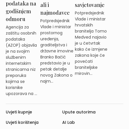
podataka na
ali i
savjetovanje
godišnjem
najmodavce
Potpredsjednik
odmoru
Vlade i ministar
Potpredsjednik
hrvatskih
Vlade i ministar
Agencija za
branitelja Tomo
prostornog
zaštitu osobnih
Medved najavio
uređenja,
podataka
je u četvrtak
graditeljstva i
(AZOP) objavila
kako će izmjene
državne imovine
je na svojim
zakona koje će
Branko Bačić
službenim
povećati
predstavio je u
internetskim
braniteljske
petak detalje
stranicama niz
mirovin...
novog Zakona o
preporuka
najm...
kojima se
korisnike
upozorava na ...
Uvjeti kupnje
Upute autorima
Uvjeti korištenja
AI Lab