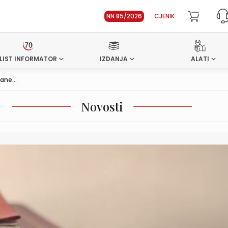
NN 85/2026
CJENIK
LIST INFORMATOR
IZDANJA
ALATI
ane...
Novosti