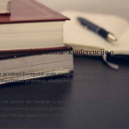
gog panela građana “Konferencije o
e građani Europske unije ovoga su vikenda u Strasbou
ednostima i pravima, vladavini prava i sigurnosti.
jao od petak do nedjelje u Europskom parlamentu u Stra
 Europe koji se odvija putem internetskih platformi gdje 
ojem bi Europska unija trebala ići.