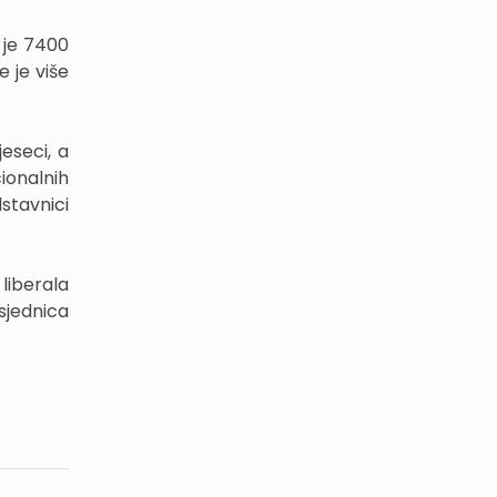
o je 7400
e je više
eseci, a
ionalnih
stavnici
iberala
sjednica