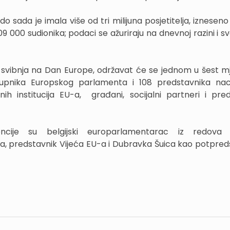
o sada je imala više od tri milijuna posjetitelja, iznesen
9 000 sudionika; podaci se ažuriraju na dnevnoj razini i sv
 svibnja na Dan Europe, održavat će se jednom u šest mj
tupnika Europskog parlamenta i 108 predstavnika nac
h institucija EU-a, građani, socijalni partneri i pred
encije su belgijski europarlamentarac iz redova l
, predstavnik Vijeća EU-a i Dubravka Šuica kao potpred