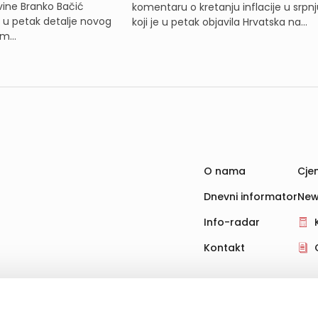
ine Branko Bačić
komentaru o kretanju inflacije u srpnj
e u petak detalje novog
koji je u petak objavila Hrvatska na...
m...
O nama
Cjen
Dnevni informator
New
Info-radar
Kontakt
hnologije za pohranu, čitanje i obradu informacija na vašem uređ