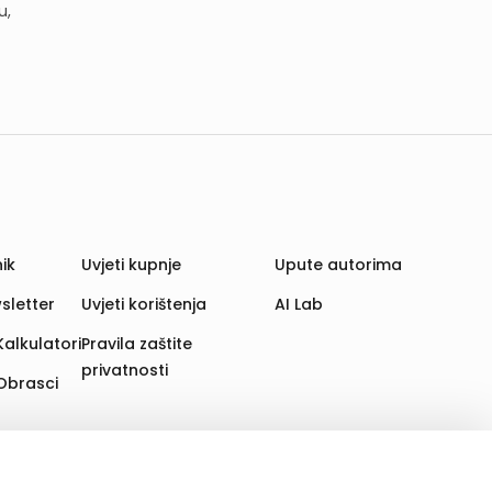
u,
ik
Uvjeti kupnje
Upute autorima
sletter
Uvjeti korištenja
AI Lab
Kalkulatori
Pravila zaštite
privatnosti
Obrasci
aju. Time poboljšavamo korisničko iskustvo,