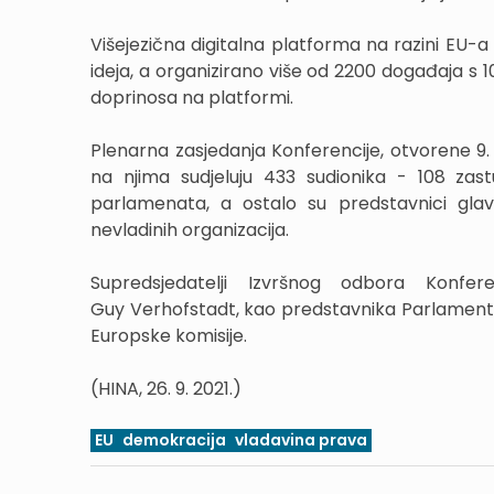
Višejezična digitalna platforma na razini EU-a d
ideja, a organizirano više od 2200 događaja s 10
doprinosa na platformi.
Plenarna zasjedanja Konferencije, otvorene 9.
na njima sudjeluju 433 sudionika - 108 zas
parlamenata, a ostalo su predstavnici glavni
nevladinih organizacija.
Supredsjedatelji Izvršnog odbora Konfer
Guy Verhofstadt, kao predstavnika Parlamenta
Europske komisije.
(HINA, 26. 9. 2021.)
EU
demokracija
vladavina prava