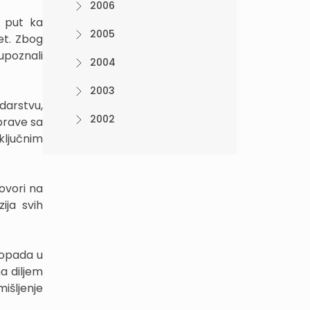
2006
a put ka
2005
et. Zbog
upoznali
2004
2003
odarstvu,
2002
sprave sa
 ključnim
ovori na
ija svih
stopada u
a diljem
mišljenje