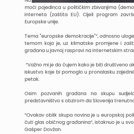
Na panelu održanom ovog vikenda, 200 nasumi
moći pojedinca u političkim zbivanjima (demok
interneta (zaštita EU). Cijeli program zav
Europske unije.
Tema "europske demokracije"“, odnosno uloge g
temom koja je, uz klimatske promjene i zaštit
građana u javnoj raspravi na internetskim st
“Važno mi je da čujem kako je biti društveno 
iskustvo koje bi pomoglo u pronalasku zajednič
petak.
Osim pozvanih građana na skupu sudjelo
predstavništvo s obzirom da Slovenija trenutn
“Ovakav oblik skupa novina je u europskoj poli
čuti glas običnog građanina“, istaknuo je u s
Gašper Dovžan.