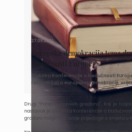
27.09.2021.
Europska demokracija tema dru
budućnosti Europe“
U okviru Konferencije o budućnosti Europ
raspravljali o europskoj demokraciji, vrij
Drugi “Panel europskih građana", koji je tra
nastavak je projekta Konferencije o budućnosti
građani mogu dati svoje prijedloge o smjeru u k