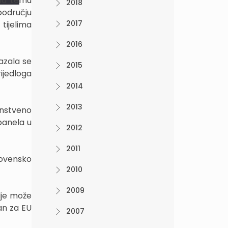
 na temu
2018
području
2017
tijelima
2016
azala se
2015
ijedloga
2014
2013
instveno
panela u
2012
2011
ovensko
2010
2009
lje može
an za EU
2007