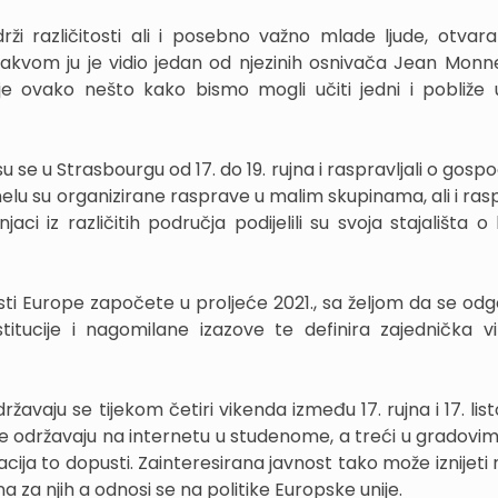
rži različitosti ali i posebno važno mlade ljude, otvar
kakvom ju je vidio jedan od njezinih osnivača Jean Monn
e ovako nešto kako bismo mogli učiti jedni i pobliže 
u se u Strasbourgu od 17. do 19. rujna i raspravljali o gosp
 panelu su organizirane rasprave u malim skupinama, ali i ra
ci iz različitih područja podijelili su svoja stajališta o
ti Europe započete u proljeće 2021., sa željom da se odg
tucije i nagomilane izazove te definira zajednička viz
državaju se tijekom četiri vikenda između 17. rujna i 17. li
 održavaju na internetu u studenome, a treći u gradovim
acija to dopusti. Zainteresirana javnost tako može iznijeti 
 za njih a odnosi se na politike Europske unije.