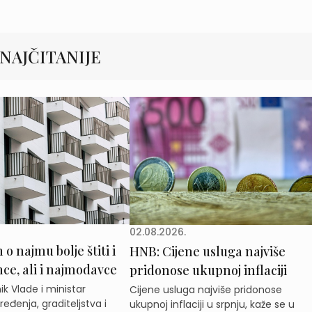
NAJČITANIJE
02.08.2026.
o najmu bolje štiti i
HNB: Cijene usluga najviše
e, ali i najmodavce
pridonose ukupnoj inflaciji
k Vlade i ministar
Cijene usluga najviše pridonose
eđenja, graditeljstva i
ukupnoj inflaciji u srpnju, kaže se u