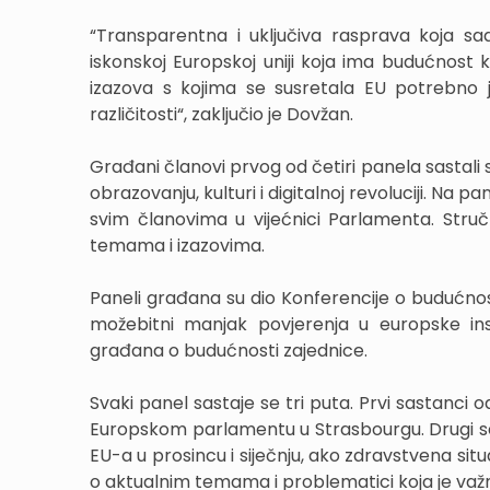
“Transparentna i uključiva rasprava koja sad
iskonskoj Europskoj uniji koja ima budućnost 
izazova s kojima se susretala EU potrebno j
različitosti“, zaključio je Dovžan.
Građani članovi prvog od četiri panela sastali s
obrazovanju, kulturi i digitalnoj revoluciji. Na
svim članovima u vijećnici Parlamenta. Stručnja
temama i izazovima.
Paneli građana su dio Konferencije o budućnos
možebitni manjak povjerenja u europske insti
građana o budućnosti zajednice.
Svaki panel sastaje se tri puta. Prvi sastanci o
Europskom parlamentu u Strasbourgu. Drugi se
EU-a u prosincu i siječnju, ako zdravstvena situ
o aktualnim temama i problematici koja je važna