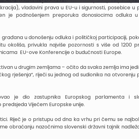
čno izabranih građana razmatralo je ideje i rješenja
racija), vladavini prava u EU-u i sigurnosti, posebice u 
ršen je podnošenjem preporuka donosiocima odluka u 
rađana u donošenju odluka i političkoj participaciji, pok
u okoliša, privukla najviše pozornosti s više od 1200 pr
ranicama EU-ove Konferencije o budućnosti Europe.
aktivan u drugim zemljama – očito da svaka zemlja ima jed
kog rješenja“, riječi su jednog od sudionika na otvorenju 
vao je dio zastupnika Europskog parlamenta i sl
o predsjeda Vijećem Europske unije.
tici. Riječ je o pristupu od dna ka vrhu pri čemu se najbo
vome obraćanju nazočnima slovenski državni tajnik nadlež