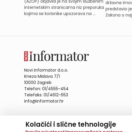
(AZOP) objavila je na svojim službenim
državne imov
internetskim stranicama niz preporuka
predstavio j
kojima se korisnike upozorava na ...
Zakona o naj
Novi informator d.o.o.
Kneza Mislava 7/1
10000 Zagreb
Telefon: 01/4555-454
Telefaks: 01/4612-553
info@informator.hr
PRATITE NAS:
Kolačići i slične tehnologije
Na našoj web stranici koristimo kolačiće i slične te