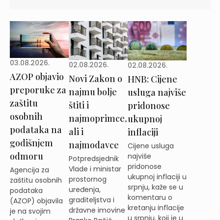
03.08.2026.
02.08.2026.
02.08.2026.
AZOP objavio
Novi Zakon o
HNB: Cijene
preporuke za
najmu bolje
usluga najviše
zaštitu
štiti i
pridonose
osobnih
najmoprimce,
ukupnoj
podataka na
ali i
inflaciji
godišnjem
najmodavce
Cijene usluga
odmoru
najviše
Potpredsjednik
pridonose
Vlade i ministar
Agencija za
ukupnoj inflaciji u
prostornog
zaštitu osobnih
srpnju, kaže se u
uređenja,
podataka
komentaru o
graditeljstva i
(AZOP) objavila
kretanju inflacije
državne imovine
je na svojim
u srpnju, koji je u