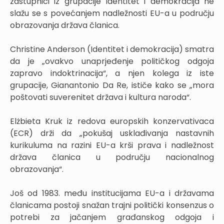
zastupnici iz grupacije Identitet i demokracija ne
slažu se s povećanjem nadležnosti EU-a u području
obrazovanja država članica.
Christine Anderson (Identitet i demokracija) smatra
da je „ovakvo unaprjeđenje političkog odgoja
zapravo indoktrinacija“, a njen kolega iz iste
grupacije, Gianantonio Da Re, ističe kako se „mora
poštovati suverenitet država i kultura naroda“.
Elżbieta Kruk iz redova europskih konzervativaca
(ECR) drži da „pokušaj usklađivanja nastavnih
kurikuluma na razini EU-a krši prava i nadležnost
država članica u području nacionalnog
obrazovanja“.
Još od 1983. među institucijama EU-a i državama
članicama postoji snažan trajni politički konsenzus o
potrebi za jačanjem građanskog odgoja i