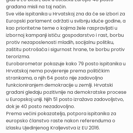
građana misli na taj način.
Sve više ispitanika u Hrvatskoj zna da će se izbori za
Europski parlament održati u svibnju iduće godine, a
kao prioritetne teme o kojima žele raspravljati u
izbornoj kampanji ističu: gospodarstvo i rast, borbu
protiv nezaposlenosti mladih, socijalnu politiku,
zaštitu potrošača i sigurnost hrane, te borbu protiv
terorizma.
Eurobarometar pokazuje kako 79 posto ispitanika u
Hrvatskoj nema povjerenje prema političkim
strankama, a njih 64 posto nije zadovoljno
funkcioniranjem demokracije u zemlji. Hrvatski
građani gledaju pozitivnije na demokratske procese
u Europskoj uniji. Njih 51 posto izražava zadovoljstvo,
dok je 40 posto nezadovoljno.
Prema većini pokazatelja, potpora ispitanika za
europsko članstvo raste nakon referenduma o
izlasku Ujedinjenog Kraljevstva iz EU 2016.