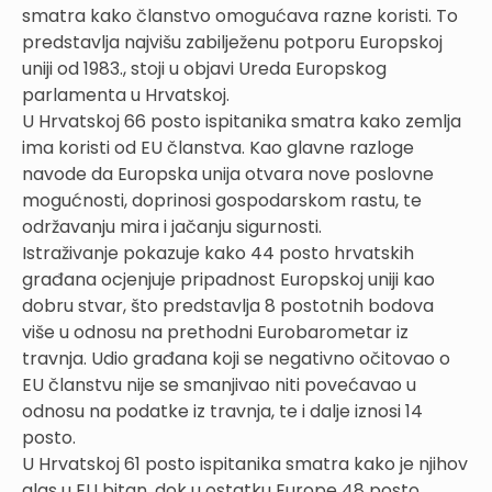
smatra kako članstvo omogućava razne koristi. To
predstavlja najvišu zabilježenu potporu Europskoj
uniji od 1983., stoji u objavi Ureda Europskog
parlamenta u Hrvatskoj.
U Hrvatskoj 66 posto ispitanika smatra kako zemlja
ima koristi od EU članstva. Kao glavne razloge
navode da Europska unija otvara nove poslovne
mogućnosti, doprinosi gospodarskom rastu, te
održavanju mira i jačanju sigurnosti.
Istraživanje pokazuje kako 44 posto hrvatskih
građana ocjenjuje pripadnost Europskoj uniji kao
dobru stvar, što predstavlja 8 postotnih bodova
više u odnosu na prethodni Eurobarometar iz
travnja. Udio građana koji se negativno očitovao o
EU članstvu nije se smanjivao niti povećavao u
odnosu na podatke iz travnja, te i dalje iznosi 14
posto.
U Hrvatskoj 61 posto ispitanika smatra kako je njihov
glas u EU bitan, dok u ostatku Europe 48 posto