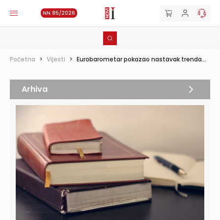
NN 85/2026
Početna
>
Vijesti
>
Eurobarometar pokazao nastavak trenda...
Arhiva