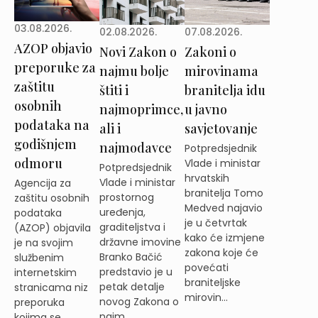
03.08.2026.
02.08.2026.
07.08.2026.
AZOP objavio
Novi Zakon o
Zakoni o
preporuke za
najmu bolje
mirovinama
zaštitu
štiti i
branitelja idu
osobnih
najmoprimce,
u javno
podataka na
ali i
savjetovanje
godišnjem
najmodavce
Potpredsjednik
odmoru
Vlade i ministar
Potpredsjednik
hrvatskih
Vlade i ministar
Agencija za
branitelja Tomo
prostornog
zaštitu osobnih
Medved najavio
uređenja,
podataka
je u četvrtak
graditeljstva i
(AZOP) objavila
kako će izmjene
državne imovine
je na svojim
zakona koje će
Branko Bačić
službenim
povećati
predstavio je u
internetskim
braniteljske
petak detalje
stranicama niz
mirovin...
novog Zakona o
preporuka
najm...
kojima se