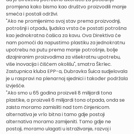
promjena kako bismo kao društvo proizvodili manje
smeća i postali održivi.
"Ako ne promijenimo svoj stav prema proizvodnji,
potrošnji i otpadu, ljudska vrsta će postati potrošna
kao jednokratna čašica za kavu. Ova Direktiva će
nam pomoći da napustimo plastiku za jednokratnu
upotrebu na putu prema manje potrošnje, bolje
dizajniranim proizvodima za višekratnu upotrebu,
više inovacija i čišćem okolišu", smatra Škrlec.
Zastupnica kluba EPP-a, Dubravka Šuica sudjelovala
je u raspravi na plenarnoj sjednici i također podržala
izvješće.
"Ako smo u 65 godina proizveli 8 milijardi tona
plastike, a proizveli 6 milijardi tona otpada, onda se
zaista moramo zamisliti nad tom činjenicom.
alternativa je vrlo bitna i tamo gdje postoji
alternativa moramo zamijeniti. Tamo gdje ne
postoji, moramo ulagati u istraživanje, razvoj i