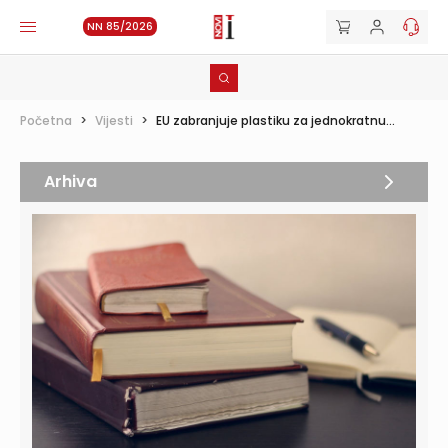
NN 85/2026
Početna
>
Vijesti
>
EU zabranjuje plastiku za jednokratnu...
Arhiva