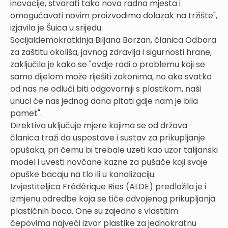
inovacije, stvarati tako nova radna mjesta i
omogućavati novim proizvodima dolazak na tržište",
izjavila je Šuica u srijedu.
Socijaldemokratkinja Biljana Borzan, članica Odbora
za zaštitu okoliša, javnog zdravlja i sigurnosti hrane,
zaključila je kako se "ovdje radi o problemu koji se
samo dijelom može riješiti zakonima, no ako svatko
od nas ne odluči biti odgovorniji s plastikom, naši
unuci će nas jednog dana pitati gdje nam je bila
pamet".
Direktiva uključuje mjere kojima se od država
članica traži da uspostave i sustav za prikupljanje
opušaka, pri čemu bi trebale uzeti kao uzor talijanski
model i uvesti novčane kazne za pušače koji svoje
opuške bacaju na tlo ili u kanalizaciju.
Izvjestiteljica Frédérique Ries (ALDE) predložila je i
izmjenu odredbe koja se tiče odvojenog prikupljanja
plastičnih boca. One su zajedno s vlastitim
čepovima najveći izvor plastike za jednokratnu