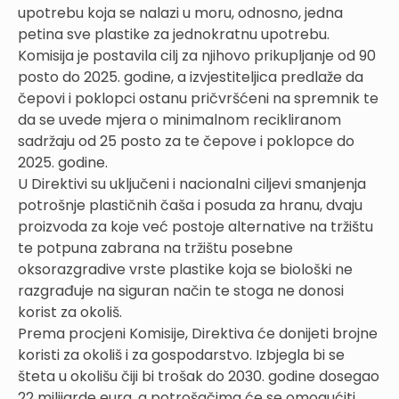
upotrebu koja se nalazi u moru, odnosno, jedna
petina sve plastike za jednokratnu upotrebu.
Komisija je postavila cilj za njihovo prikupljanje od 90
posto do 2025. godine, a izvjestiteljica predlaže da
čepovi i poklopci ostanu pričvršćeni na spremnik te
da se uvede mjera o minimalnom recikliranom
sadržaju od 25 posto za te čepove i poklopce do
2025. godine.
U Direktivi su uključeni i nacionalni ciljevi smanjenja
potrošnje plastičnih čaša i posuda za hranu, dvaju
proizvoda za koje već postoje alternative na tržištu
te potpuna zabrana na tržištu posebne
oksorazgradive vrste plastike koja se biološki ne
razgrađuje na siguran način te stoga ne donosi
korist za okoliš.
Prema procjeni Komisije, Direktiva će donijeti brojne
koristi za okoliš i za gospodarstvo. Izbjegla bi se
šteta u okolišu čiji bi trošak do 2030. godine dosegao
22 milijarde eura, a potrošačima će se omogućiti