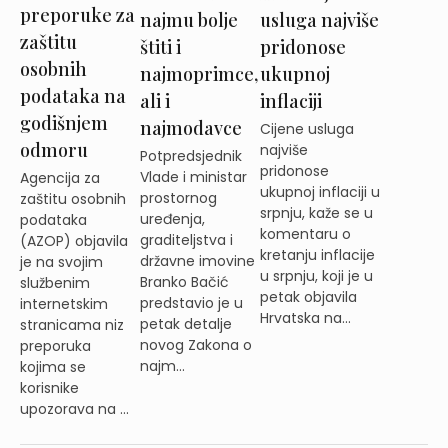
preporuke za
najmu bolje
usluga najviše
zaštitu
štiti i
pridonose
osobnih
najmoprimce,
ukupnoj
podataka na
ali i
inflaciji
godišnjem
najmodavce
Cijene usluga
odmoru
najviše
Potpredsjednik
pridonose
Vlade i ministar
Agencija za
ukupnoj inflaciji u
prostornog
zaštitu osobnih
srpnju, kaže se u
uređenja,
podataka
komentaru o
graditeljstva i
(AZOP) objavila
kretanju inflacije
državne imovine
je na svojim
u srpnju, koji je u
Branko Bačić
službenim
petak objavila
predstavio je u
internetskim
Hrvatska na...
petak detalje
stranicama niz
novog Zakona o
preporuka
najm...
kojima se
korisnike
upozorava na ...