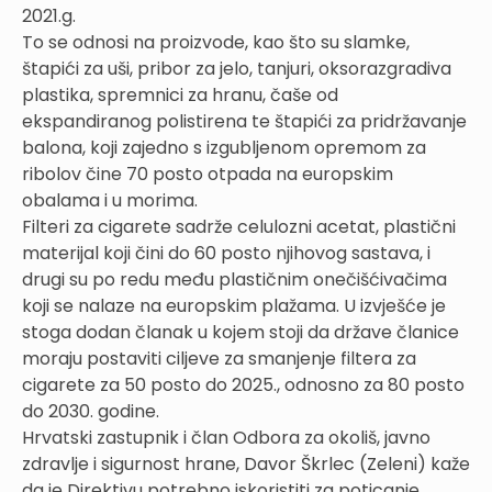
2021.g.
To se odnosi na proizvode, kao što su slamke,
štapići za uši, pribor za jelo, tanjuri, oksorazgradiva
plastika, spremnici za hranu, čaše od
ekspandiranog polistirena te štapići za pridržavanje
balona, koji zajedno s izgubljenom opremom za
ribolov čine 70 posto otpada na europskim
obalama i u morima.
Filteri za cigarete sadrže celulozni acetat, plastični
materijal koji čini do 60 posto njihovog sastava, i
drugi su po redu među plastičnim onečišćivačima
koji se nalaze na europskim plažama. U izvješće je
stoga dodan članak u kojem stoji da države članice
moraju postaviti ciljeve za smanjenje filtera za
cigarete za 50 posto do 2025., odnosno za 80 posto
do 2030. godine.
Hrvatski zastupnik i član Odbora za okoliš, javno
zdravlje i sigurnost hrane, Davor Škrlec (Zeleni) kaže
da je Direktivu potrebno iskoristiti za poticanje