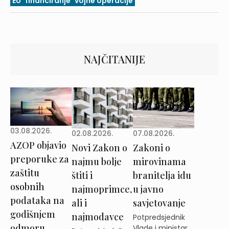
EU
financiranje
vojne operacije
NAJČITANIJE
03.08.2026.
02.08.2026.
07.08.2026.
AZOP objavio
Novi Zakon o
Zakoni o
preporuke za
najmu bolje
mirovinama
zaštitu
štiti i
branitelja idu
osobnih
najmoprimce,
u javno
podataka na
ali i
savjetovanje
godišnjem
najmodavce
Potpredsjednik
odmoru
Vlade i ministar