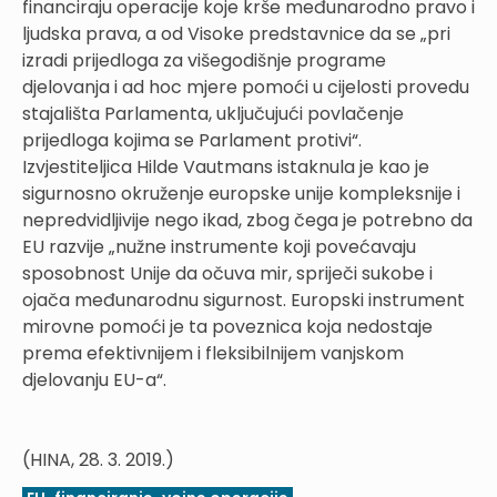
financiraju operacije koje krše međunarodno pravo i
ljudska prava, a od Visoke predstavnice da se „pri
izradi prijedloga za višegodišnje programe
djelovanja i ad hoc mjere pomoći u cijelosti provedu
stajališta Parlamenta, uključujući povlačenje
prijedloga kojima se Parlament protivi“.
Izvjestiteljica Hilde Vautmans istaknula je kao je
sigurnosno okruženje europske unije kompleksnije i
nepredvidljivije nego ikad, zbog čega je potrebno da
EU razvije „nužne instrumente koji povećavaju
sposobnost Unije da očuva mir, spriječi sukobe i
ojača međunarodnu sigurnost. Europski instrument
mirovne pomoći je ta poveznica koja nedostaje
prema efektivnijem i fleksibilnijem vanjskom
djelovanju EU-a“.
(HINA, 28. 3. 2019.)