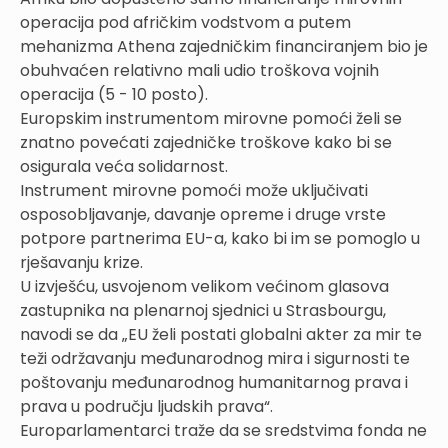
operacija pod afričkim vodstvom a putem
mehanizma Athena zajedničkim financiranjem bio je
obuhvaćen relativno mali udio troškova vojnih
operacija (5 - 10 posto).
Europskim instrumentom mirovne pomoći želi se
znatno povećati zajedničke troškove kako bi se
osigurala veća solidarnost.
Instrument mirovne pomoći može uključivati
osposobljavanje, davanje opreme i druge vrste
potpore partnerima EU-a, kako bi im se pomoglo u
rješavanju krize.
U izvješću, usvojenom velikom većinom glasova
zastupnika na plenarnoj sjednici u Strasbourgu,
navodi se da „EU želi postati globalni akter za mir te
teži održavanju međunarodnog mira i sigurnosti te
poštovanju međunarodnog humanitarnog prava i
prava u području ljudskih prava“.
Europarlamentarci traže da se sredstvima fonda ne