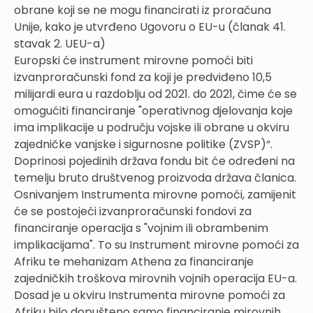
obrane koji se ne mogu financirati iz proračuna
Unije, kako je utvrđeno Ugovoru o EU-u (članak 41.
stavak 2. UEU-a)
Europski će instrument mirovne pomoći biti
izvanproračunski fond za koji je predviđeno 10,5
milijardi eura u razdoblju od 2021. do 2021, čime će se
omogućiti financiranje "operativnog djelovanja koje
ima implikacije u području vojske ili obrane u okviru
zajedničke vanjske i sigurnosne politike (ZVSP)“.
Doprinosi pojedinih država fondu bit će određeni na
temelju bruto društvenog proizvoda država članica.
Osnivanjem Instrumenta mirovne pomoći, zamijenit
će se postojeći izvanproračunski fondovi za
financiranje operacija s "vojnim ili obrambenim
implikacijama". To su Instrument mirovne pomoći za
Afriku te mehanizam Athena za financiranje
zajedničkih troškova mirovnih vojnih operacija EU-a.
Dosad je u okviru Instrumenta mirovne pomoći za
Afriku bilo dopušteno samo financiranje mirovnih