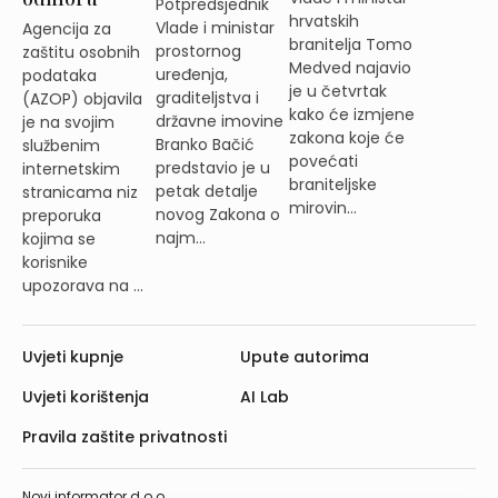
Potpredsjednik
hrvatskih
Vlade i ministar
Agencija za
branitelja Tomo
prostornog
zaštitu osobnih
Medved najavio
uređenja,
podataka
je u četvrtak
graditeljstva i
(AZOP) objavila
kako će izmjene
državne imovine
je na svojim
zakona koje će
Branko Bačić
službenim
povećati
predstavio je u
internetskim
braniteljske
petak detalje
stranicama niz
mirovin...
novog Zakona o
preporuka
najm...
kojima se
korisnike
upozorava na ...
Uvjeti kupnje
Upute autorima
Uvjeti korištenja
AI Lab
Pravila zaštite privatnosti
Novi informator d.o.o.