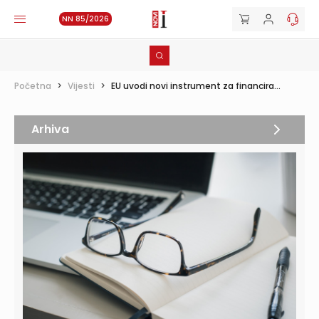
NN 85/2026
Početna
>
Vijesti
>
EU uvodi novi instrument za financira...
Arhiva