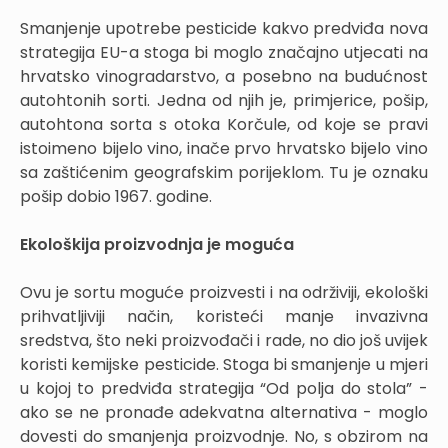
Smanjenje upotrebe pesticide kakvo predviđa nova
strategija EU-a stoga bi moglo značajno utjecati na
hrvatsko vinogradarstvo, a posebno na budućnost
autohtonih sorti. Jedna od njih je, primjerice, pošip,
autohtona sorta s otoka Korčule, od koje se pravi
istoimeno bijelo vino, inače prvo hrvatsko bijelo vino
sa zaštićenim geografskim porijeklom. Tu je oznaku
pošip dobio 1967. godine.
Ekološkija proizvodnja je moguća
Ovu je sortu moguće proizvesti i na održiviji, ekološki
prihvatljiviji način, koristeći manje invazivna
sredstva, što neki proizvođači i rade, no dio još uvijek
koristi kemijske pesticide. Stoga bi smanjenje u mjeri
u kojoj to predviđa strategija “Od polja do stola” -
ako se ne pronađe adekvatna alternativa - moglo
dovesti do smanjenja proizvodnje. No, s obzirom na