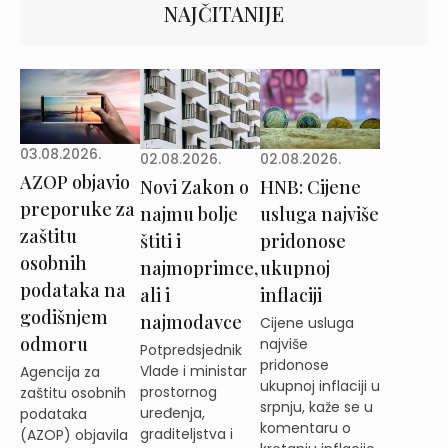
NAJČITANIJE
03.08.2026.
02.08.2026.
02.08.2026.
AZOP objavio
Novi Zakon o
HNB: Cijene
preporuke za
najmu bolje
usluga najviše
zaštitu
štiti i
pridonose
osobnih
najmoprimce,
ukupnoj
podataka na
ali i
inflaciji
godišnjem
najmodavce
Cijene usluga
odmoru
najviše
Potpredsjednik
pridonose
Vlade i ministar
Agencija za
ukupnoj inflaciji u
prostornog
zaštitu osobnih
srpnju, kaže se u
uređenja,
podataka
komentaru o
graditeljstva i
(AZOP) objavila