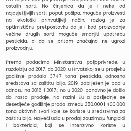
ostalih sorti. No činjenica da je i neke od
najosjetljivijih sorti, poput pošipa, moguće proizvesti
na ekološki prihvatljiviji način, razlog je za
optimističnu pretpostavku da je i kod proizvodnje
većine drugih sorti moguće smanjiti upotrebu
pesticida, a da se pritom značajno ne ugrozi
proizvodnju.
Prema podacima Ministarstva poljoprivrede, u
razdoblju od 2017. do 2020. u Hrvatskoj se u prosjeku
godišnje prodalo 3747 tona pesticida, odnosno
sredstava za zaštitu bilja. 2019. zabilježen je pad u
odnosu na 2018. i 2017., no u 2020. ponovno je došlo
do rasta prodaje. Na razini EU-a posljednje se
desetljeće godišnje proda između 350.000 i 400.000
tona aktivnih tvari koje se koriste u sredstvima za
zaštitu bilja. Najveći udio u prodaji zauzimaju fungicidi
i baktericidi, koji se intenzivno koriste u