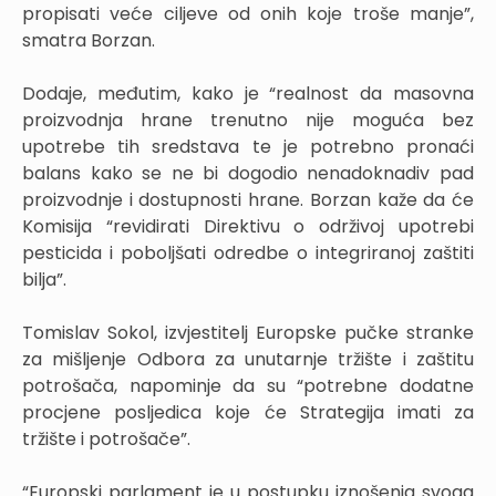
propisati veće ciljeve od onih koje troše manje”,
smatra Borzan.
Dodaje, međutim, kako je “realnost da masovna
proizvodnja hrane trenutno nije moguća bez
upotrebe tih sredstava te je potrebno pronaći
balans kako se ne bi dogodio nenadoknadiv pad
proizvodnje i dostupnosti hrane. Borzan kaže da će
Komisija “revidirati Direktivu o održivoj upotrebi
pesticida i poboljšati odredbe o integriranoj zaštiti
bilja”.
Tomislav Sokol, izvjestitelj Europske pučke stranke
za mišljenje Odbora za unutarnje tržište i zaštitu
potrošača, napominje da su “potrebne dodatne
procjene posljedica koje će Strategija imati za
tržište i potrošače”.
“Europski parlament je u postupku iznošenja svoga