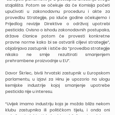
stajališta. Potom se očekuje da će Komisija početi
upućivati u zakonodavnu proceduru i akte za
provedbu Strategije, pa iduće godine očekujemo i
Prijedlog revizije Direktive o održivoj upotrebi
pesticida. Ovisno o ishodu zakonodavnih postupaka,
države članice potom će provesti konkretne
pravne norme kako bi se ostvarili ciljevi strategije”,
objašnjava zastupnik i ističe da “provedba strategije
nikako ne smije rezultirati smanjenjem
prehrambene proizvodnje u EU”.
Davor Škrlec, bivši hrvatski zastupnik u Europskom
parlamentu, u izjavi za Hinu je upozorio na ulogu
kemijske industrije kojoj smanjenje upotrebe
pesticida nije u interesu.
“Uvijek imamo industriju koja je možda bliža nekom
klubu zastupnika ili političkom tijelu, i onda oni