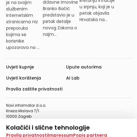
kretanju inflacije
državne imovine
je na svojim
u srpnju, koji je u
Branko Bačić
službenim
petak objavila
predstavio je u
internetskim
Hrvatska na...
petak detalje
stranicama niz
novog Zakona o
preporuka
najm...
kojima se
korisnike
upozorava na ...
Uvjeti kupnje
Upute autorima
Uvjeti korištenja
AI Lab
Pravila zaštite privatnosti
Novi informator d.o.o.
Kneza Mislava 7/1
10000 Zagreb
Telefon: 01/4555-454
Kolačići i slične tehnologije
Telefaks: 01/4612-553
info@informator.hr
Na našoj web stranici koristimo kolačiće i slične
Pravila privatnosti
Impressum
Popis partnera