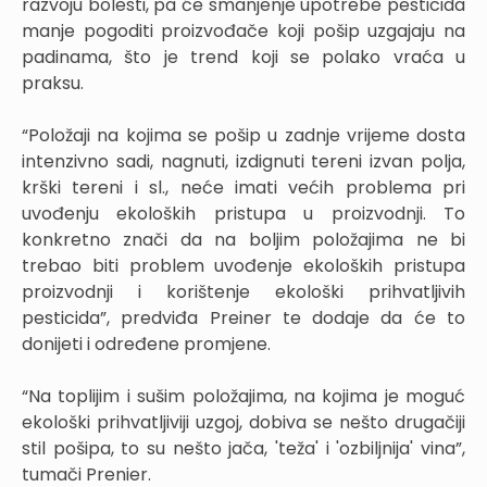
razvoju bolesti, pa će smanjenje upotrebe pesticida
manje pogoditi proizvođače koji pošip uzgajaju na
padinama, što je trend koji se polako vraća u
praksu.
“Položaji na kojima se pošip u zadnje vrijeme dosta
intenzivno sadi, nagnuti, izdignuti tereni izvan polja,
krški tereni i sl., neće imati većih problema pri
uvođenju ekoloških pristupa u proizvodnji. To
konkretno znači da na boljim položajima ne bi
trebao biti problem uvođenje ekoloških pristupa
proizvodnji i korištenje ekološki prihvatljivih
pesticida”, predviđa Preiner te dodaje da će to
donijeti i određene promjene.
“Na toplijim i sušim položajima, na kojima je moguć
ekološki prihvatljiviji uzgoj, dobiva se nešto drugačiji
stil pošipa, to su nešto jača, 'teža' i 'ozbiljnija' vina”,
tumači Prenier.