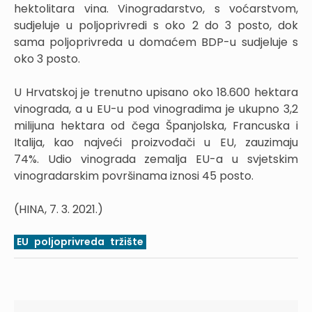
hektolitara vina. Vinogradarstvo, s voćarstvom,
sudjeluje u poljoprivredi s oko 2 do 3 posto, dok
sama poljoprivreda u domaćem BDP-u sudjeluje s
oko 3 posto.
U Hrvatskoj je trenutno upisano oko 18.600 hektara
vinograda, a u EU-u pod vinogradima je ukupno 3,2
milijuna hektara od čega Španjolska, Francuska i
Italija, kao najveći proizvođači u EU, zauzimaju
74%. Udio vinograda zemalja EU-a u svjetskim
vinogradarskim površinama iznosi 45 posto.
(HINA, 7. 3. 2021.)
EU
poljoprivreda
tržište