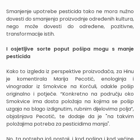
Smanjenje upotrebe pesticida tako ne mora nužno
dovesti do smanjenja proizvodnje određenih kultura,
nego može dovesti do određene, pozitivne,
transformacije istih.
I osjetljive sorte poput pošipa mogu s manje
pesticida
Kako to izgleda iz perspektive proizvođača, za Hinu
je komentirala Marija Pecotić, enologinja i
vinogradar iz Smokvice na Korčuli, odakle pošip
originalno i potječe. “Konkretno na području oko
Smokvice ima dosta položaja na kojima se pošip
uzgaja na blago izdignutim, rubnim dijelovima polja”,
objašnjava Pecotić, te dodaje da je "na takvim
položajima potreba za pesticidima manja".
No, ta potreba još postoji, i kod pošipa i kod većine