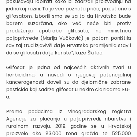
pokušavaju lobirati kako bi zadržali proizvodnju na
jednakoj razini. To je već poznata priča, poput one s
glifosatom. Izborili smo se za to da Hrvatska bude
barem suzdržana, ako već neće biti protiv
produženja upotrebe glifosata, no ministrica
poljoprivrede (Marija Vučković) je potom poništila
sav taj trud izjavivši da je Hrvatska promijenila stav i
da se glifosati i dalje koriste”, kaže Škrlec.
Glifosat je jedna od najčešćih aktivnih tvari u
herbicidima, a navodi o njegovoj potencijalnoj
kancerogenosti doveli su do djelomične zabrane
pesticida koji sadrže glifosat u nekim članicama EU-
a.
Prema podacima iz Vinogradarskog registra
Agencije za plaćanja u poljoprivredi, ribarstvu i
ruralnom razvoju, 2019. godine se u Hrvatskoj
proizvelo oko 83.000 tona grožđa te 525.000