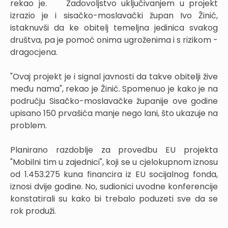
rekao je. Zadovoljstvo uključivanjem u projekt
izrazio je i sisačko-moslavački župan Ivo Žinić,
istaknuvši da ke obitelj temeljna jedinica svakog
društva, pa je pomoć onima ugroženima i s rizikom -
dragocjena.
"Ovaj projekt je i signal javnosti da takve obitelji žive
među nama", rekao je Žinić. Spomenuo je kako je na
području Sisačko-moslavačke županije ove godine
upisano 150 prvašića manje nego lani, što ukazuje na
problem.
Planirano razdoblje za provedbu EU projekta
"Mobilni tim u zajednici", koji se u cjelokupnom iznosu
od 1.453.275 kuna financira iz EU socijalnog fonda,
iznosi dvije godine. No, sudionici uvodne konferencije
konstatirali su kako bi trebalo poduzeti sve da se
rok produži.