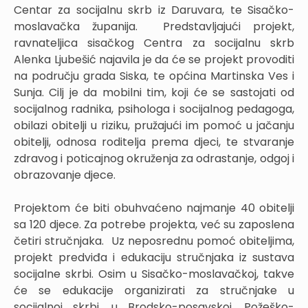
Centar za socijalnu skrb iz Daruvara, te Sisačko-
moslavačka županija. Predstavljajući projekt,
ravnateljica sisačkog Centra za socijalnu skrb
Alenka Ljubešić najavila je da će se projekt provoditi
na području grada Siska, te općina Martinska Ves i
Sunja. Cilj je da mobilni tim, koji će se sastojati od
socijalnog radnika, psihologa i socijalnog pedagoga,
obilazi obitelji u riziku, pružajući im pomoć u jačanju
obitelji, odnosa roditelja prema djeci, te stvaranje
zdravog i poticajnog okruženja za odrastanje, odgoj i
obrazovanje djece.
Projektom će biti obuhvaćeno najmanje 40 obitelji
sa 120 djece. Za potrebe projekta, već su zaposlena
četiri stručnjaka. Uz neposrednu pomoć obiteljima,
projekt predviđa i edukaciju stručnjaka iz sustava
socijalne skrbi. Osim u Sisačko-moslavačkoj, takve
će se edukacije organizirati za stručnjake u
socijalnoj skrbi, u Brodsko-posavskoj, Požeško-