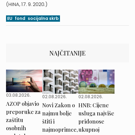
(HINA, 17. 9. 2020.)
EU
fond
socijalna skrb
NAJČITANIJE
03.08.2026.
02.08.2026.
02.08.2026.
AZOP objavio
Novi Zakon o
HNB: Cijene
preporuke za
najmu bolje
usluga najviše
zaštitu
štiti i
pridonose
osobnih
najmoprimce,
ukupnoj