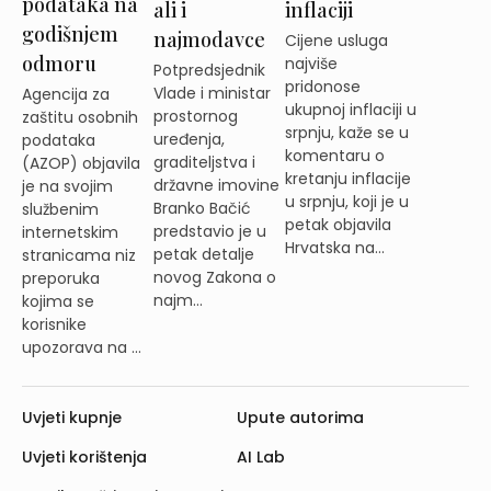
podataka na
ali i
inflaciji
godišnjem
najmodavce
Cijene usluga
odmoru
najviše
Potpredsjednik
pridonose
Vlade i ministar
Agencija za
ukupnoj inflaciji u
prostornog
zaštitu osobnih
srpnju, kaže se u
uređenja,
podataka
komentaru o
graditeljstva i
(AZOP) objavila
kretanju inflacije
državne imovine
je na svojim
u srpnju, koji je u
Branko Bačić
službenim
petak objavila
predstavio je u
internetskim
Hrvatska na...
petak detalje
stranicama niz
novog Zakona o
preporuka
najm...
kojima se
korisnike
upozorava na ...
Uvjeti kupnje
Upute autorima
Uvjeti korištenja
AI Lab