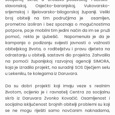
slavonskoj, Osječko-baranjskoj, Vukovarsko-
srijemskoj i Bjelovarsko-bilogorskoj županiji. Veliki
broj obitelji na tim područjima je osamljen,
prometno izoliran i bez spoznaja o mogućnostima
potpore, pa je mobilni tim jedini način da im se pruži
pomoć, rekla je Ljubešić. Napomenula je da je
kampanja o podizanju svijesti javnosti o važnosti
obiteljskog života, o roditeljstvu i pravu djeteta na
odrastanju u obitelji, sastavni dio projekta. Zahvalila
na pomoći županijskoj razvojnoj agenciji SIMORA,
koja je izradila projekt, na suradnji SOS Dječjem selu
u Lekeniku, te kolegama iz Daruvara.
Da su dobri projekti koji imaju veze s realnim
životom, ocijenio je i ravnatelj Centra za socijalnu
skrb iz Daruvara Zvonko Kovačić. Osamljenost i
socijalna isključenost brojnih obitelji problemi su koji
se ne mogu riješiti samo novčanim naknadama,