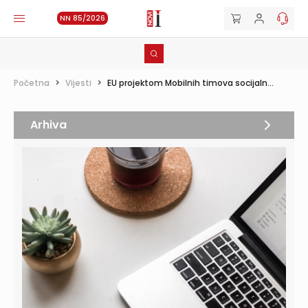
NN 85/2026
Početna
>
Vijesti
>
EU projektom Mobilnih timova socijaln...
Arhiva