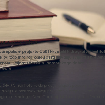
morskoga dobra
 europskom projektu CoRE Hrvatski hidrografski institut
k održao info radionicu o istraživanju svijesti u prevenc
urnosti i mjera za zaštitu pomorskoga dobra u
e Gore.
(HHI) Vinka Kolić rekla je da je projekt počeo prije godinu
. Projekt je nastavak dvaju prethodnih projekata na kojima
giju i seizmologiju Crne Gore koji, istaknuto je, odlično sur