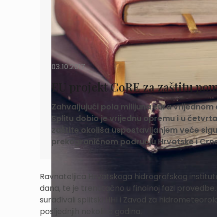
03.10.2017.
EU projekt CoRE za zaštitu po
Zahvaljujući pola milijuna eura vrijednom
Splitu dobio je vrijednu opremu i u četvrta
zaštite okoliša uspostavljanjem veće sig
prekograničnom području Hrvatske i Crn
Ravnateljica Hrvatskoga hidrografskog instituta 
dana, te je trenutačno u finalnoj fazi provedbe
surađivali splitski HHI i Zavod za hidrometeorolo
posljednjih nekoliko godina.