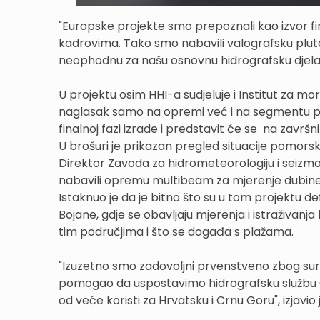
"Europske projekte smo prepoznali kao izvor fin
kadrovima. Tako smo nabavili valografsku plutač
neophodnu za našu osnovnu hidrografsku djelatno
U projektu osim HHI-a sudjeluje i Institut za more
naglasak samo na opremi već i na segmentu pom
finalnoj fazi izrade i predstavit će se na zavr
U brošuri je prikazan pregled situacije pomorsk
Direktor Zavoda za hidrometeorologiju i seizmo
nabavili opremu multibeam za mjerenje dubine mo
Istaknuo je da je bitno što su u tom projektu def
Bojane, gdje se obavljaju mjerenja i istraživanja 
tim područjima i što se događa s plažama.
"Izuzetno smo zadovoljni prvenstveno zbog sura
pomogao da uspostavimo hidrografsku službu Cr
od veće koristi za Hrvatsku i Crnu Goru", izjavio 