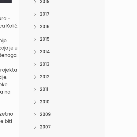
2018
2017
ura -
a Kolić.
2016
2015
nije
oja je u
2014
udenoga.
2013
projekta
ije.
2012
jeke
2011
ja na
2010
uzetno
2009
 biti
2007