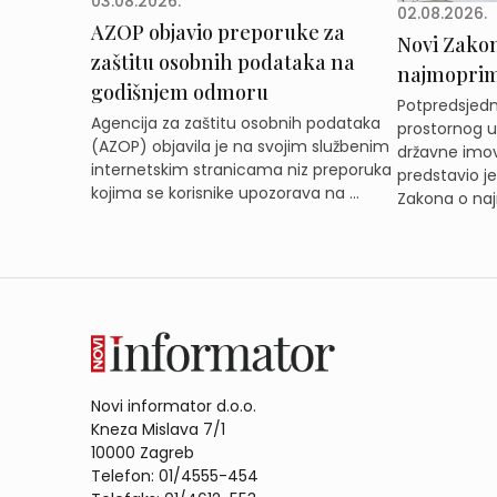
03.08.2026.
02.08.2026.
AZOP objavio preporuke za
Novi Zakon 
zaštitu osobnih podataka na
najmoprimc
godišnjem odmoru
Potpredsjedni
Agencija za zaštitu osobnih podataka
prostornog ur
(AZOP) objavila je na svojim službenim
državne imov
internetskim stranicama niz preporuka
predstavio j
kojima se korisnike upozorava na ...
Zakona o naj
Novi informator d.o.o.
Kneza Mislava 7/1
10000 Zagreb
Telefon: 01/4555-454