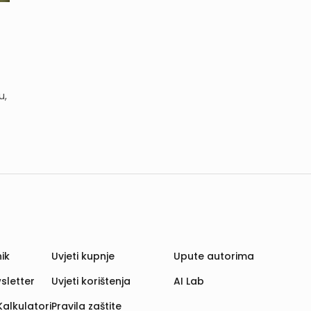
u,
ik
Uvjeti kupnje
Upute autorima
sletter
Uvjeti korištenja
AI Lab
Kalkulatori
Pravila zaštite