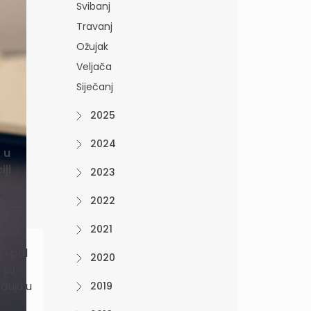
Svibanj
Travanj
Ožujak
Veljača
Siječanj
2025
2024
 u
iji
2023
2022
2021
 i pol
2020
 su
ađuju u
2019