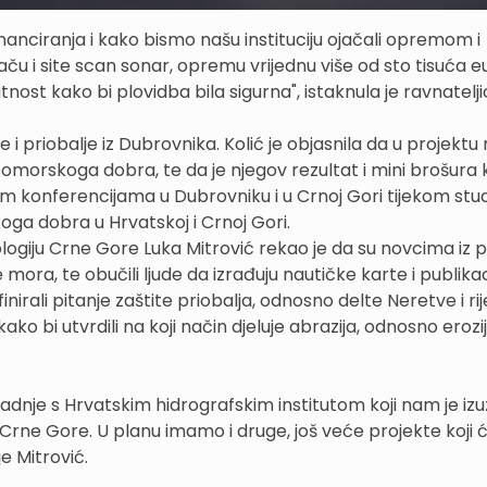
anciranja i kako bismo našu instituciju ojačali opremom i
u i site scan sonar, opremu vrijednu više od sto tisuća e
st kako bi plovidba bila sigurna", istaknula je ravnateljic
 i priobalje iz Dubrovnika. Kolić je objasnila da u projektu 
orskoga dobra, te da je njegov rezultat i mini brošura k
šnim konferencijama u Dubrovniku i u Crnoj Gori tijekom st
oga dobra u Hrvatskoj i Crnoj Gori.
logiju Crne Gore Luka Mitrović rekao je da su novcima iz 
ra, te obučili ljude da izrađuju nautičke karte i publikac
inirali pitanje zaštite priobalja, odnosno delte Neretve i ri
kako bi utvrdili na koji način djeluje abrazija, odnosno erozi
dnje s Hrvatskim hidrografskim institutom koji nam je iz
ne Gore. U planu imamo i druge, još veće projekte koji će
je Mitrović.