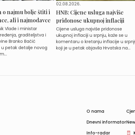
02.08.2026.
o najmu bolje štiti i
HNB: Cijene usluga najviše
e, ali i najmodavce
pridonose ukupnoj inflaciji
k Vlade i ministar
Cijene usluga najviše pridonose
eđenja, graditeljstva i
ukupnoj inflaciji u srpnju, kaže se u
ine Branko Bačić
komentaru o kretanju inflacije u srpnj
e u petak detalje novog
koji je u petak objavila Hrvatska na...
m...
O nama
Cjen
Dnevni informator
New
Info-radar