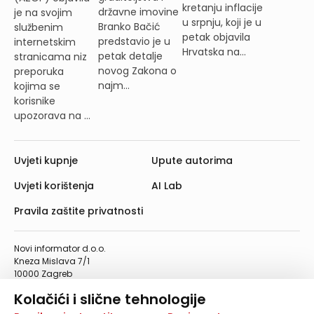
kretanju inflacije
državne imovine
je na svojim
u srpnju, koji je u
Branko Bačić
službenim
petak objavila
predstavio je u
internetskim
Hrvatska na...
petak detalje
stranicama niz
novog Zakona o
preporuka
najm...
kojima se
korisnike
upozorava na ...
Uvjeti kupnje
Upute autorima
Uvjeti korištenja
AI Lab
Pravila zaštite privatnosti
Novi informator d.o.o.
Kneza Mislava 7/1
10000 Zagreb
Telefon: 01/4555-454
Kolačići i slične tehnologije
Telefaks: 01/4612-553
info@informator.hr