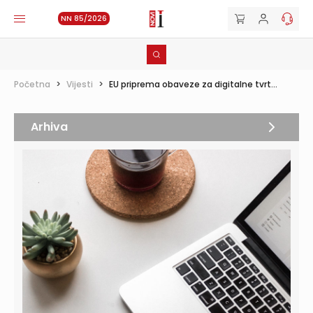
NN 85/2026
Početna
>
Vijesti
>
EU priprema obaveze za digitalne tvrt...
Arhiva