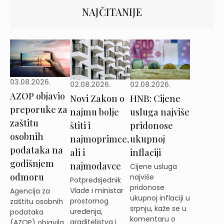
NAJČITANIJE
03.08.2026.
02.08.2026.
02.08.2026.
AZOP objavio
Novi Zakon o
HNB: Cijene
preporuke za
najmu bolje
usluga najviše
zaštitu
štiti i
pridonose
osobnih
najmoprimce,
ukupnoj
podataka na
ali i
inflaciji
godišnjem
najmodavce
Cijene usluga
odmoru
najviše
Potpredsjednik
pridonose
Vlade i ministar
Agencija za
ukupnoj inflaciji u
prostornog
zaštitu osobnih
srpnju, kaže se u
uređenja,
podataka
komentaru o
graditeljstva i
(AZOP) objavila