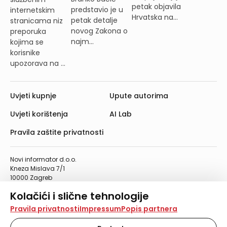
petak objavila
predstavio je u
internetskim
Hrvatska na...
petak detalje
stranicama niz
novog Zakona o
preporuka
najm...
kojima se
korisnike
upozorava na ...
Uvjeti kupnje
Upute autorima
Uvjeti korištenja
AI Lab
Pravila zaštite privatnosti
Novi informator d.o.o.
Kneza Mislava 7/1
10000 Zagreb
Telefon: 01/4555-454
Kolačići i slične tehnologije
Telefaks: 01/4612-553
info@informator.hr
Na našoj web stranici koristimo kolačiće i slične
Pravila privatnosti
Impressum
Popis partnera
tehnologije za pohranu, čitanje i obradu informacija na
vašem uređaju. Time poboljšavamo korisničko iskustvo,