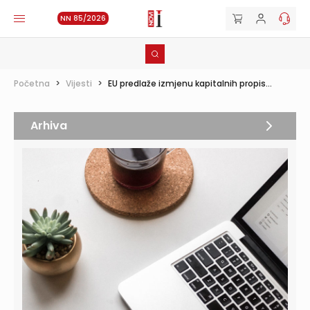
NN 85/2026
Početna
>
Vijesti
>
EU predlaže izmjenu kapitalnih propis...
Arhiva