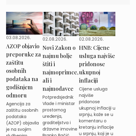
03.08.2026.
02.08.2026.
02.08.2026.
AZOP objavio
Novi Zakon o
HNB: Cijene
preporuke za
najmu bolje
usluga najviše
zaštitu
štiti i
pridonose
osobnih
najmoprimce,
ukupnoj
podataka na
ali i
inflaciji
godišnjem
najmodavce
Cijene usluga
odmoru
najviše
Potpredsjednik
pridonose
Vlade i ministar
Agencija za
ukupnoj inflaciji u
prostornog
zaštitu osobnih
srpnju, kaže se u
uređenja,
podataka
komentaru o
graditeljstva i
(AZOP) objavila
kretanju inflacije
državne imovine
je na svojim
u srpnju, koji je u
Branko Bačić
službenim