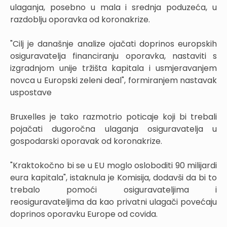
ulaganja, posebno u mala i srednja poduzeća, u
razdoblju oporavka od koronakrize.
"Cilj je današnje analize ojačati doprinos europskih
osiguravatelja financiranju oporavka, nastaviti s
izgradnjom unije tržišta kapitala i usmjeravanjem
novca u Europski zeleni deal", formiranjem nastavak
uspostave
Bruxelles je tako razmotrio poticaje koji bi trebali
pojačati dugoročna ulaganja osiguravatelja u
gospodarski oporavak od koronakrize.
"Kraktokočno bi se u EU moglo osloboditi 90 milijardi
eura kapitala", istaknula je Komisija, dodavši da bi to
trebalo pomoći osiguravateljima i
reosiguravateljima da kao privatni ulagači povećaju
doprinos oporavku Europe od covida.