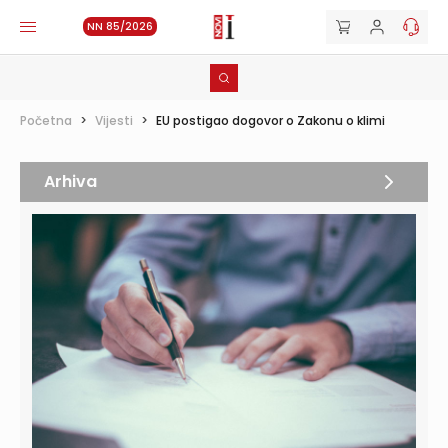
NN 85/2026
Početna
>
Vijesti
>
EU postigao dogovor o Zakonu o klimi
Arhiva