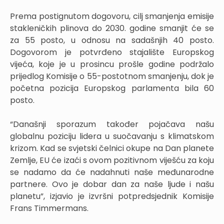
Prema postignutom dogovoru, cilj smanjenja emisije
stakleničkih plinova do 2030. godine smanjit će se
za 55 posto, u odnosu na sadašnjih 40 posto.
Dogovorom je potvrđeno stajalište Europskog
vijeća, koje je u prosincu prošle godine podržalo
prijedlog Komisije o 55-postotnom smanjenju, dok je
početna pozicija Europskog parlamenta bila 60
posto.
“Današnji sporazum također pojačava našu
globalnu poziciju lidera u suočavanju s klimatskom
krizom. Kad se svjetski čelnici okupe na Dan planete
Zemlje, EU će izaći s ovom pozitivnom viješću za koju
se nadamo da će nadahnuti naše međunarodne
partnere. Ovo je dobar dan za naše ljude i našu
planetu”, izjavio je izvršni potpredsjednik Komisije
Frans Timmermans.