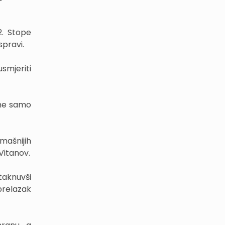
2. Stope
spravi.
smjeriti
 ne samo
mašnijih
Vitanov.
staknuvši
prelazak