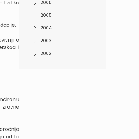
e tvrtke
2006
2005
dao je.
2004
isniji o
2003
etskog i
2002
nciranju
u izravne
oročnija
u od tri