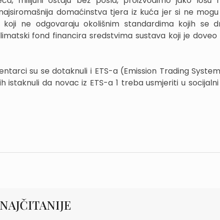
a, milijuni ostaju bez posla, proizvodimo jako lošu 
a najsiromašnija domaćinstva tjera iz kuća jer si ne mogu 
 koji ne odgovaraju okolišnim standardima kojih se d
 klimatski fond financira sredstvima sustava koji je doveo
mentarci su se dotaknuli i ETS-a (Emission Trading System
 istaknuli da novac iz ETS-a 1 treba usmjeriti u socijalni
NAJČITANIJE