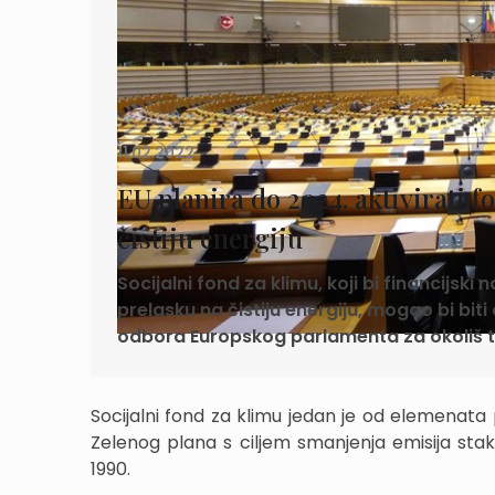
11.02.2022.
EU planira do 2024. aktivirati
čistiju energiju
Socijalni fond za klimu, koji bi financijsk
prelasku na čistiju energiju, mogao bi biti
odbora Europskog parlamenta za okoliš te 
Socijalni fond za klimu jedan je od elemenata
Zelenog plana s ciljem smanjenja emisija stak
1990.