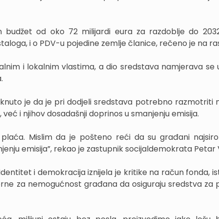
en budžet od oko 72 milijardi eura za razdoblje do 203
ostaloga, i o PDV-u pojedine zemlje članice, rečeno je na ra
nalnim i lokalnim vlastima, a dio sredstava namjerava se u
.
nuto je da je pri dodjeli sredstava potrebno razmotriti
već i njihov dosadašnji doprinos u smanjenju emisija.
plaća. Mislim da je pošteno reći da su građani najsiro
njenju emisija”, rekao je zastupnik socijaldemokrata Petar 
ntitet i demokracija iznijela je kritike na račun fonda, i
orne za nemogućnost građana da osiguraju sredstva za 