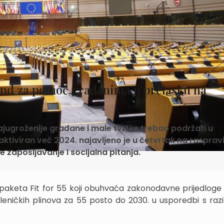
 fond za pomoć građanima u prelasku na
i najugroženije građane i male tvrtke trebao podržati u
 aktiviran već 2024. najavljeno je u četvrtak na rasprav
zapošljavanje i socijalna pitanja.
 paketa Fit for 55 koji obuhvaća zakonodavne prijedloge 
leničkih plinova za 55 posto do 2030. u usporedbi s raz