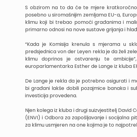
S obzirom na to da će te mjere kratkoročno 
posebno u siromašnijim zemljama EU-a, Europska
klimu koji bi trebao pomoći građanima i malim
primarno odnosi na nove sustave grijanja i hlađen
“Kada je Komisija krenula s mjerama u sklo
predsjednica von der Leyen rekla je da želi zelen
klimu doprinos je ostvarenju te ambicije”
europarlamentarka Esther de Lange iz kluba EPP
De Lange je rekla da je potrebno osigurati i 
bi građani lakše dobili pozajmice banaka i su
investicija provedena.
Njen kolega iz kluba i drugi suizvjestitelj David
(ENVI) i Odbora za zapošljavanje i socijalna pi
za klimu usmjeren na one kojima je to najpotreb