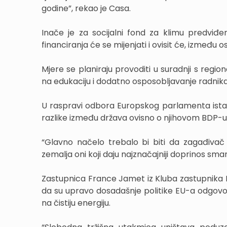
godine”, rekao je Casa.
Inače je za socijalni fond za klimu predviđ
financiranja će se mijenjati i ovisit će, između 
Mjere se planiraju provoditi u suradnji s regio
na edukaciju i dodatno osposobljavanje radnika
U raspravi odbora Europskog parlamenta istak
razlike između država ovisno o njihovom BDP-u, 
“Glavno načelo trebalo bi biti da zagađivač 
zemalja oni koji daju najznačajniji doprinos sma
Zastupnica France Jamet iz Kluba zastupnika Ide
da su upravo dosadašnje politike EU-a odgov
na čistiju energiju.