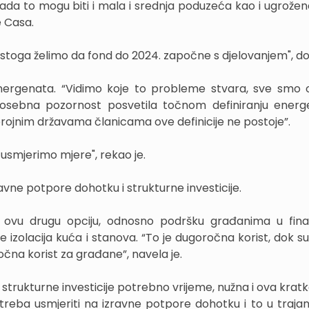
 sada to mogu biti i mala i srednja poduzeća kao i ugrožen
e Casa.
, stoga želimo da fond do 2024. započne s djelovanjem", do
ergenata. “Vidimo koje to probleme stvara, sve smo ov
posebna pozornost posvetila točnom definiranju energ
ojnim državama članicama ove definicije ne postoje”.
smjerimo mjere", rekao je.
ravne potpore dohotku i strukturne investicije.
 ovu drugu opciju, odnosno podršku građanima u fina
ice izolacija kuća i stanova. “To je dugoročna korist, dok s
čna korist za građane”, navela je.
strukturne investicije potrebno vrijeme, nužna i ova kratk
eba usmjeriti na izravne potpore dohotku i to u trajanj