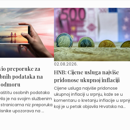
02.08.2026.
vio preporuke za
HNB: Cijene usluga najviše
obnih podataka na
pridonose ukupnoj inflaciji
 odmoru
Cijene usluga najviše pridonose
zaštitu osobnih podataka
ukupnoj inflaciji u srpnju, kaže se u
ila je na svojim službenim
komentaru o kretanju inflacije u srpnj
 stranicama niz preporuka
koji je u petak objavila Hrvatska na...
isnike upozorava na ...