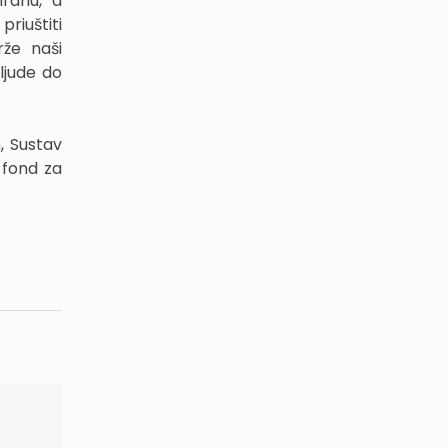
hranu, a
priuštiti
rže naši
 ljude do
, Sustav
 fond za