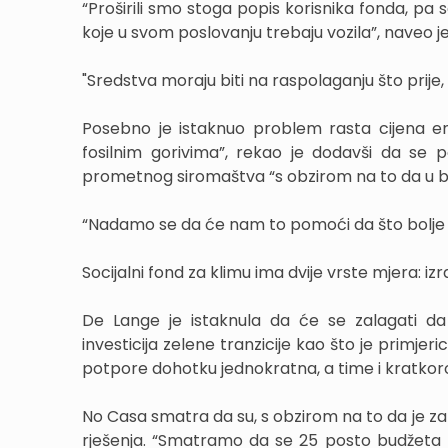
“Proširili smo stoga popis korisnika fonda, pa
koje u svom poslovanju trebaju vozila”, naveo j
"Sredstva moraju biti na raspolaganju što prije
Posebno je istaknuo problem rasta cijena en
fosilnim gorivima”, rekao je dodavši da se 
prometnog siromaštva “s obzirom na to da u br
“Nadamo se da će nam to pomoći da što bolje u
Socijalni fond za klimu ima dvije vrste mjera: iz
De Lange je istaknula da će se zalagati da
investicija zelene tranzicije kao što je primjer
potpore dohotku jednokratna, a time i kratkoro
No Casa smatra da su, s obzirom na to da je za 
rješenja. “Smatramo da se 25 posto budžeta tr