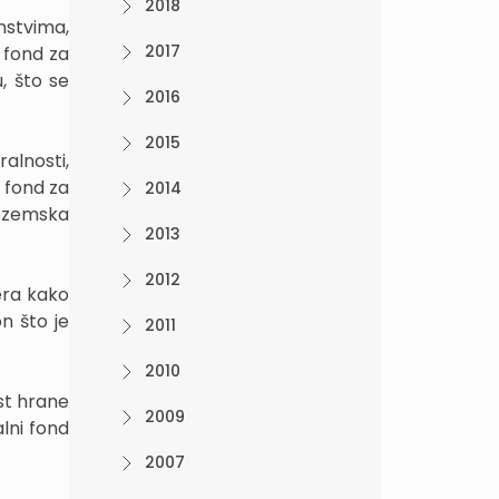
2018
nstvima,
2017
 fond za
, što se
2016
2015
alnosti,
i fond za
2014
zozemska
2013
2012
era kako
n što je
2011
2010
ost hrane
2009
lni fond
2007