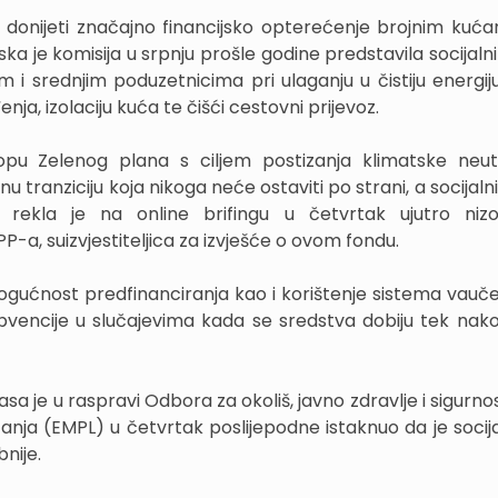
donijeti značajno financijsko opterećenje brojnim kuća
 je komisija u srpnju prošle godine predstavila socijalni
 i srednjim poduzetnicima pri ulaganju u čistiju energiju
ja, izolaciju kuća te čišći cestovni prijevoz.
pu Zelenog plana s ciljem postizanja klimatske neutr
u tranziciju koja nikoga neće ostaviti po strani, a socijaln
, rekla je na online brifingu u četvrtak ujutro ni
-a, suizvjestiteljica za izvješće o ovom fondu.
mogućnost predfinanciranja kao i korištenje sistema vauč
bvencije u slučajevima kada se sredstva dobiju tek nako
 Casa je u raspravi Odbora za okoliš, javno zdravlje i sigurn
tanja (EMPL) u četvrtak poslijepodne istaknuo da je socija
nije.