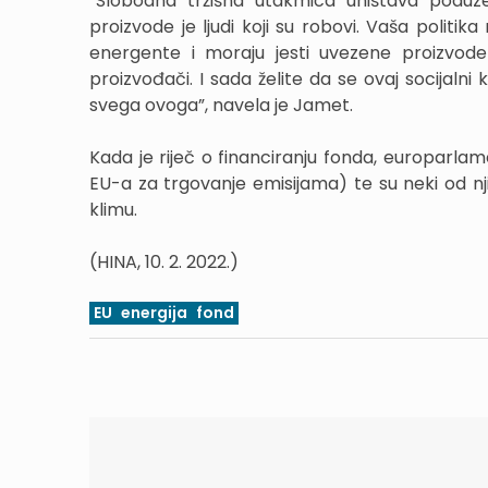
“Slobodna tržišna utakmica uništava poduzeć
proizvode je ljudi koji su robovi. Vaša politik
energente i moraju jesti uvezene proizvode
proizvođači. I sada želite da se ovaj socijalni
svega ovoga”, navela je Jamet.
Kada je riječ o financiranju fonda, europarla
EU-a za trgovanje emisijama) te su neki od njih
klimu.
(HINA, 10. 2. 2022.)
EU
energija
fond