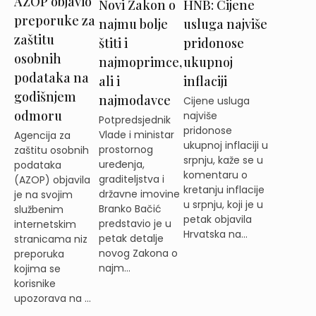
AZOP objavio
Novi Zakon o
HNB: Cijene
preporuke za
najmu bolje
usluga najviše
zaštitu
štiti i
pridonose
osobnih
najmoprimce,
ukupnoj
podataka na
ali i
inflaciji
godišnjem
najmodavce
Cijene usluga
odmoru
najviše
Potpredsjednik
pridonose
Vlade i ministar
Agencija za
ukupnoj inflaciji u
prostornog
zaštitu osobnih
srpnju, kaže se u
uređenja,
podataka
komentaru o
graditeljstva i
(AZOP) objavila
kretanju inflacije
državne imovine
je na svojim
u srpnju, koji je u
Branko Bačić
službenim
petak objavila
predstavio je u
internetskim
Hrvatska na...
petak detalje
stranicama niz
novog Zakona o
preporuka
najm...
kojima se
korisnike
upozorava na ...