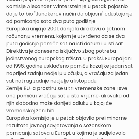
Komisije Alexander Winterstein je u petak pojasnio
da je to bio "Junckerov način da objasni" odustajanje
od pomicanja sata dva puta godišnje.
Europska unija je 2001. donijela direktivu o ljetnom
računanju vremena, kojom je utvrđeno da se dva
puta godišnje pomiče sat na isti datum i u isti sat.
Direktiva je donesena isključivo zbog potreba
jedinstvenog europskog tržišta. U praksi, Europaljani
od 1996. godine usklađeno pomiču kazaljke jedan sat
naprijed zadnju nedjelju u ožujku, a vraćaju za jedan
sat natrag zadnje nedjelje u listopadu.
Zemlje EU-a prostiru se u tri vremenske zone i sve
one pomiču i vraćaju sat u isto vrijeme, ali svaka od
njih slobodno može donijeti odluku u kojoj će
vremenskoj zoni biti.
Europska komisija je u petak objavila preliminarne
rezultate javnog savjetovanja o sezonskom
pomicanju satova u Europi, u kojima je sudjelovalo