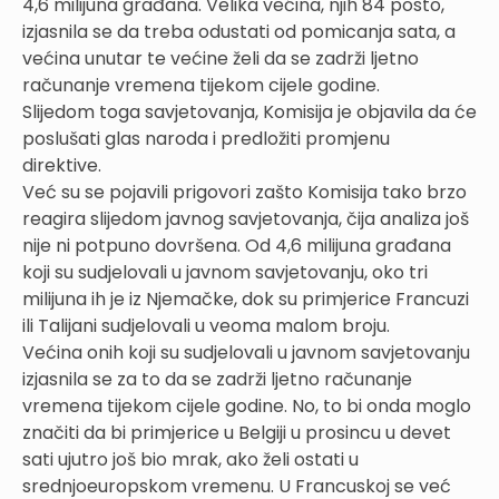
4,6 milijuna građana. Velika većina, njih 84 posto,
izjasnila se da treba odustati od pomicanja sata, a
većina unutar te većine želi da se zadrži ljetno
računanje vremena tijekom cijele godine.
Slijedom toga savjetovanja, Komisija je objavila da će
poslušati glas naroda i predložiti promjenu
direktive.
Već su se pojavili prigovori zašto Komisija tako brzo
reagira slijedom javnog savjetovanja, čija analiza još
nije ni potpuno dovršena. Od 4,6 milijuna građana
koji su sudjelovali u javnom savjetovanju, oko tri
milijuna ih je iz Njemačke, dok su primjerice Francuzi
ili Talijani sudjelovali u veoma malom broju.
Većina onih koji su sudjelovali u javnom savjetovanju
izjasnila se za to da se zadrži ljetno računanje
vremena tijekom cijele godine. No, to bi onda moglo
značiti da bi primjerice u Belgiji u prosincu u devet
sati ujutro još bio mrak, ako želi ostati u
srednjoeuropskom vremenu. U Francuskoj se već