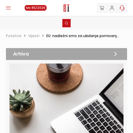
NN 85/2026
Početna
>
Vijesti
>
EU: nadležni smo za ukidanje pomicanj...
Arhiva