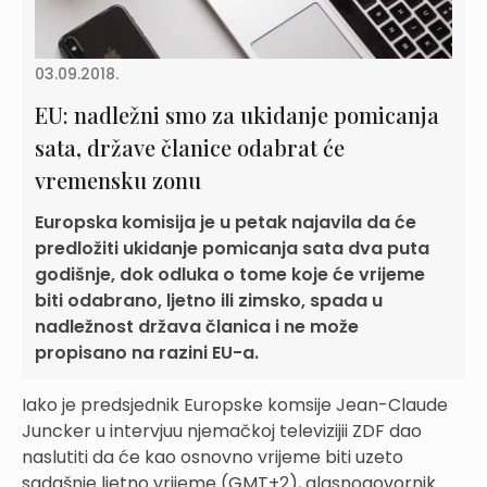
03.09.2018.
EU: nadležni smo za ukidanje pomicanja
sata, države članice odabrat će
vremensku zonu
Europska komisija je u petak najavila da će
predložiti ukidanje pomicanja sata dva puta
godišnje, dok odluka o tome koje će vrijeme
biti odabrano, ljetno ili zimsko, spada u
nadležnost država članica i ne može
propisano na razini EU-a.
Iako je predsjednik Europske komsije Jean-Claude
Juncker u intervjuu njemačkoj televizijii ZDF dao
naslutiti da će kao osnovno vrijeme biti uzeto
sadašnje ljetno vrijeme (GMT+2), glasnogovornik