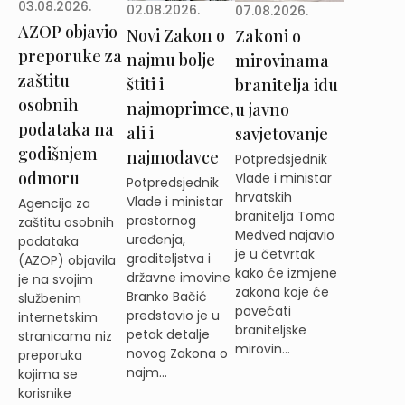
03.08.2026.
02.08.2026.
07.08.2026.
AZOP objavio
Novi Zakon o
Zakoni o
preporuke za
najmu bolje
mirovinama
zaštitu
štiti i
branitelja idu
osobnih
najmoprimce,
u javno
podataka na
ali i
savjetovanje
godišnjem
najmodavce
Potpredsjednik
odmoru
Vlade i ministar
Potpredsjednik
hrvatskih
Vlade i ministar
Agencija za
branitelja Tomo
prostornog
zaštitu osobnih
Medved najavio
uređenja,
podataka
je u četvrtak
graditeljstva i
(AZOP) objavila
kako će izmjene
državne imovine
je na svojim
zakona koje će
Branko Bačić
službenim
povećati
predstavio je u
internetskim
braniteljske
petak detalje
stranicama niz
mirovin...
novog Zakona o
preporuka
najm...
kojima se
korisnike