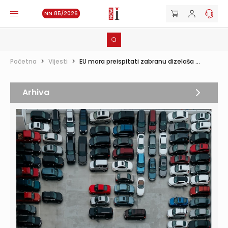
NN 85/2026
Početna
>
Vijesti
>
EU mora preispitati zabranu dizelaša ...
Arhiva